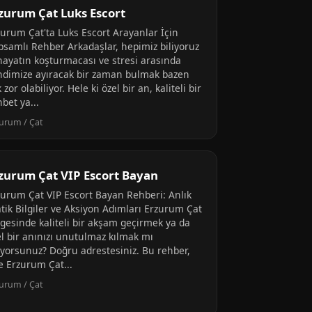
zurum Çat Luks Escort
zurum Çat'ta Luks Escort Arayanlar İçin
psamlı Rehber Arkadaşlar, hepimiz biliyoruz
 hayatın koşturmacası ve stresi arasında
ndimize ayıracak bir zaman bulmak bazen
 zor olabiliyor. Hele ki özel bir an, kaliteli bir
bet ya...
urum / Çat
zurum Çat VIP Escort Bayan
zurum Çat VIP Escort Bayan Rehberi: Anlık
atik Bilgiler ve Aksiyon Adımları Erzurum Çat
lgesinde kaliteli bir akşam geçirmek ya da
el bir anınızı unutulmaz kılmak mı
tiyorsunuz? Doğru adrestesiniz. Bu rehber,
e Erzurum Çat...
urum / Çat