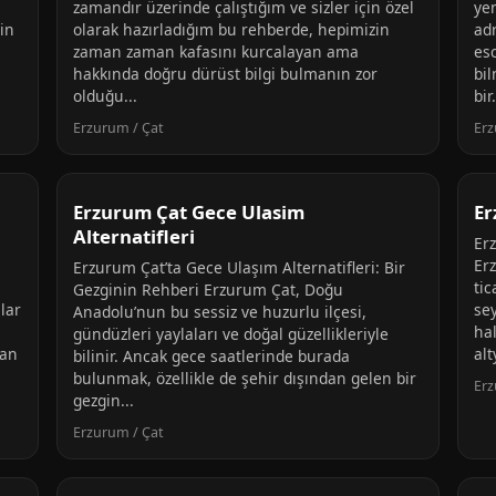
zamandır üzerinde çalıştığım ve sizler için özel
ye
in
olarak hazırladığım bu rehberde, hepimizin
ad
zaman zaman kafasını kurcalayan ama
es
hakkında doğru dürüst bilgi bulmanın zor
bil
olduğu...
bir.
Erzurum / Çat
Erz
Erzurum Çat Gece Ulasim
Er
Alternatifleri
Er
Er
Erzurum Çat’ta Gece Ulaşım Alternatifleri: Bir
tic
Gezginin Rehberi Erzurum Çat, Doğu
lar
sey
Anadolu’nun bu sessiz ve huzurlu ilçesi,
hal
gündüzleri yaylaları ve doğal güzellikleriyle
man
alt
bilinir. Ancak gece saatlerinde burada
bulunmak, özellikle de şehir dışından gelen bir
Erz
gezgin...
Erzurum / Çat