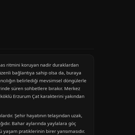
s ritmini koruyan nadir duraklardan
üzenli bağlantıya sahip olsa da, buraya
ancılığın belirlediği mevsimsel döngülerle
rinde süren sohbetlere bırakır. Merkez
a köklü Erzurum Çat karakterini yakından
ılardır. Şehir hayatının telaşından uzak,
lığıdır. Bahar aylarında yaylalara göç
ü yaşam pratiklerinin birer yansımasıdır.