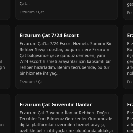
Çat...
gec
Erzurum / Çat
Erz
Erzurum Çat 7/24 Escort
Er
Erzurum Çat’ta 7/24 Escort Hizmeti: Samimi Bir
Er
Rehber Sevgili dostlar, bugün sizlere Erzurum
Bu
,
Çat bölgesinde gece gündüz demeden, yani
ilç
lı
7/24 escort hizmeti arayanlar için kapsamlı bir
ge
şın
rehber hazırladım. Benim tecrübemde, bu tür
ark
bir hizmete ihtiyaç...
no
Erzurum / Çat
Erz
Erzurum Çat Guvenilir Ilanlar
Er
Erzurum Çat Güvenilir İlanlar Rehberi: Doğru
Er
Tercihler İçin Bilmeniz Gerekenler Günümüzde
Erz
son
dijital platformlar üzerinden hizmet arayışı,
ark
özellikle belirli ihtiyaçlarınız olduğunda oldukça
ger