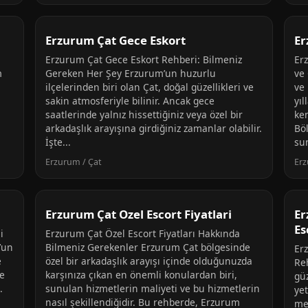
Erzurum Çat Gece Eskort
Er
Erzurum Çat Gece Eskort Rehberi: Bilmeniz
Er
m
Gereken Her Şey Erzurum’un huzurlu
ve
ilçelerinden biri olan Çat, doğal güzellikleri ve
ve 
sakin atmosferiyle bilinir. Ancak gece
yıl
saatlerinde yalnız hissettiğiniz veya özel bir
ken
arkadaşlık arayışına girdiğiniz zamanlar olabilir.
Bö
İşte...
sun
Erzurum / Çat
Erz
Erzurum Çat Ozel Escort Fiyatlari
Er
Es
i
Erzurum Çat Özel Escort Fiyatları Hakkında
’un
Bilmeniz Gerekenler Erzurum Çat bölgesinde
Er
e
özel bir arkadaşlık arayışı içinde olduğunuzda
Re
ce
karşınıza çıkan en önemli konulardan biri,
güz
.
sunulan hizmetlerin maliyeti ve bu hizmetlerin
ye
nasıl şekillendiğidir. Bu rehberde, Erzurum
me