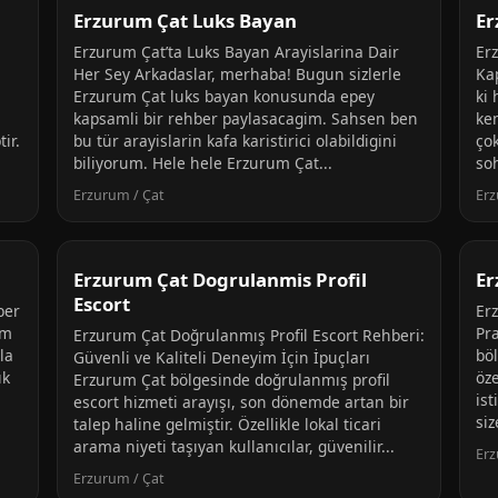
Erzurum Çat Luks Bayan
Er
Erzurum Çat’ta Luks Bayan Arayislarina Dair
Er
Her Sey Arkadaslar, merhaba! Bugun sizlerle
Ka
Erzurum Çat luks bayan konusunda epey
ki
kapsamli bir rehber paylasacagim. Sahsen ben
ke
ir.
bu tür arayislarin kafa karistirici olabildigini
çok
biliyorum. Hele hele Erzurum Çat...
soh
Erzurum / Çat
Erz
Erzurum Çat Dogrulanmis Profil
Er
Escort
ber
Er
am
Pr
Erzurum Çat Doğrulanmış Profil Escort Rehberi:
la
bö
Güvenli ve Kaliteli Deneyim İçin İpuçları
ık
öz
Erzurum Çat bölgesinde doğrulanmış profil
is
escort hizmeti arayışı, son dönemde artan bir
siz
talep haline gelmiştir. Özellikle lokal ticari
arama niyeti taşıyan kullanıcılar, güvenilir...
Erz
Erzurum / Çat