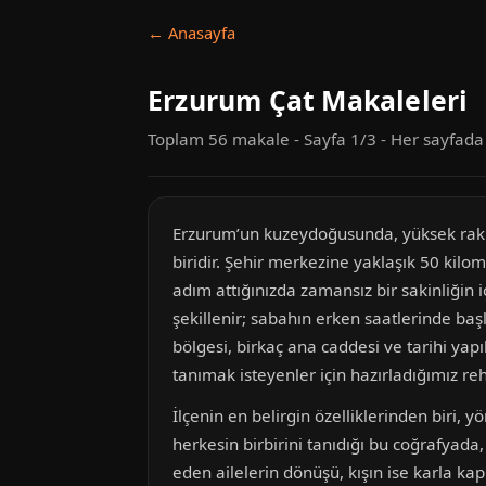
← Anasayfa
Erzurum Çat Makaleleri
Toplam 56 makale - Sayfa 1/3 - Her sayfad
Erzurum’un kuzeydoğusunda, yüksek rakı
biridir. Şehir merkezine yaklaşık 50 kilo
adım attığınızda zamansız bir sakinliğin 
şekillenir; sabahın erken saatlerinde ba
bölgesi, birkaç ana caddesi ve tarihi ya
tanımak isteyenler için hazırladığımız re
İlçenin en belirgin özelliklerinden biri, 
herkesin birbirini tanıdığı bu coğrafyada,
eden ailelerin dönüşü, kışın ise karla ka