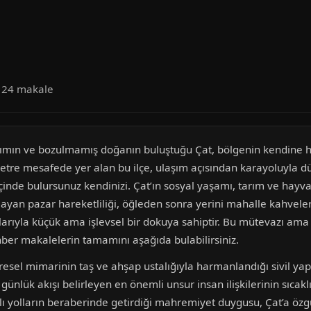
a 24 makale
mın ve bozulmamış doğanın buluştuğu Çat, bölgenin kendine ha
metre mesafede yer alan bu ilçe, ulaşım açısından karayoluyla d
içinde bulursunuz kendinizi. Çat’ın sosyal yaşamı, tarım ve hayv
şlayan pazar hareketliliği, öğleden sonra yerini mahalle kahvele
pılarıyla küçük ama işlevsel bir dokuya sahiptir. Bu mütevazı am
hber makalelerin tamamını aşağıda bulabilirsiniz.
yöresel mimarinin taş ve ahşap ustalığıyla harmanlandığı sivil yap
 günlük akışı belirleyen en önemli unsur insan ilişkilerinin sıcak
plı yolların beraberinde getirdiği mahremiyet duygusu, Çat’a özg