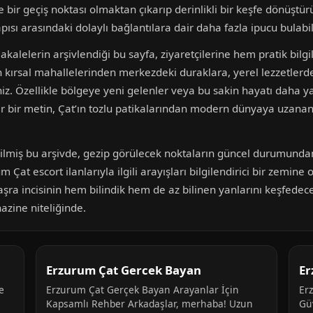
ir geçiş noktası olmaktan çıkarıp derinlikli bir keşfe dönüştürü
pısı arasındaki dolaylı bağlantılara dair daha fazla ipucu bulabili
alelerin arşivlendiği bu sayfa, ziyaretçilerine hem pratik bilgi
kırsal mahallelerinden merkezdeki duraklara, yerel lezzetlerde
iniz. Özellikle bölgeye yeni gelenler veya bu sakin hayatı daha 
r. Her bir metin, Çat’ın tozlu patikalarından modern dünyaya uza
edilmiş bu arşivde, gezip görülecek noktaların güncel durumundan
m Çat escort ilanlarıyla ilgili arayışları bilgilendirici bir zemi
bu taşra incisinin hem bilindik hem de az bilinen yanlarını keşfed
azine niteliğinde.
Erzurum Çat Gercek Bayan
Er
e
Erzurum Çat Gerçek Bayan Arayanlar İçin
Er
Kapsamlı Rehber Arkadaşlar, merhaba! Uzun
Gü