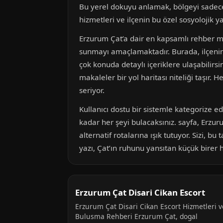
Bu yerel dokuyu anlamak, bölgeyi sadece b
hizmetleri ve ilçenin bu özel sosyolojik ya
Erzurum Çat’a dair en kapsamlı rehber mak
sunmayı amaçlamaktadır. Burada, ilçenin 
çok konuda detaylı içeriklere ulaşabilirs
makaleler bir yol haritası niteliği taşı
seriyor.
Kullanıcı dostu bir sistemle kategorize 
kadar her şeyi bulacaksınız. sayfa, Erzuru
alternatif rotalarına ışık tutuyor. Sizi, 
yazı, Çat’ın ruhunu yansıtan küçük birer h
Erzurum Çat Disari Cikan Escort
Erzurum Çat Disari Cikan Escort Hizmetleri v
Bulusma Rehberi Erzurum Çat, dogal