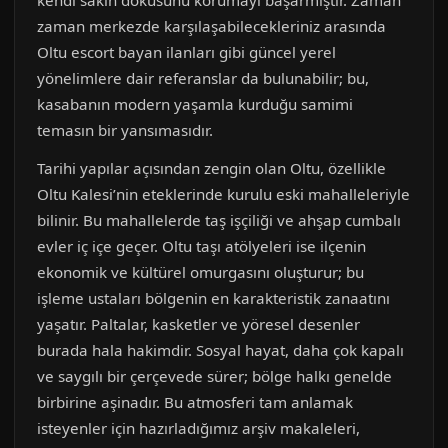
kendi sakin dokusunu korumayı başarmıştır. Zaman
zaman merkezde karşılaşabilecekleriniz arasında
Oltu escort bayan ilanları gibi güncel yerel
yönelimlere dair referanslar da bulunabilir; bu,
kasabanın modern yaşamla kurduğu samimi
temasın bir yansımasıdır.
Tarihi yapılar açısından zengin olan Oltu, özellikle
Oltu Kalesi’nin eteklerinde kurulu eski mahalleleriyle
bilinir. Bu mahallelerde taş işçiliği ve ahşap cumbalı
evler iç içe geçer. Oltu taşı atölyeleri ise ilçenin
ekonomik ve kültürel omurgasını oluşturur; bu
işleme ustaları bölgenin en karakteristik zanaatını
yaşatır. Paltalar, kasketler ve yöresel desenler
burada hala hakimdir. Sosyal hayat, daha çok kapalı
ve saygılı bir çerçevede sürer; bölge halkı genelde
birbirine aşinadır. Bu atmosferi tam anlamak
isteyenler için hazırladığımız arşiv makaleleri,