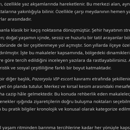
ı, özellikle yaz akşamlarında hareketlenir. Bu merkezi alan, ayn
alarına yakınlığıyla bilinir. Özellikle çarşı meydanının hemen ya
lar arasındadır.
la klasik bir kaçış noktasına dönüşmüştür. Şehir hayatının str
n; doğal yaşamın içinde, sessiz ve huzurlu bir tatil arayanlar 
ktöründe de bir çeşitlenmeye yol açmıştır. Son yıllarda ilçeye öz
ndırılmıştır. İşte bu makaleler kapsamında, bölgedeki dinamikle
ere göre tercih edildiğini inceleyen yazılara da rastlayabilirsiniz.
istik ve sosyal çeşitliliğine farklı bir boyut katmaktadır.
ir diğer başlık,
Pazaryolu VIP escort
kavramı etrafında şekillenir
iyet ön planda tutulur. Merkez ve kırsal kesim arasındaki mesafe
aha cazip hâle gelmektedir. Bu konuda rehberlik eden makaleler, 
nekler ışığında ziyaretçilerin doğru buluşma noktaları seçebilm
bu pratik bilgiler kronolojik ve konusal olarak kategorize edilmi
al yaşam ritminden barınma tercihlerine kadar her yönüyle kaps