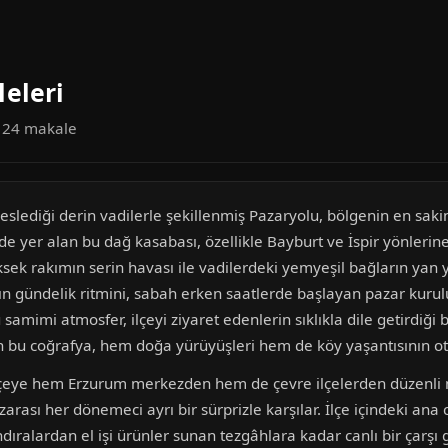
eleri
a 24 makale
lediği derin vadilerle şekillenmiş Pazaryolu, bölgenin en sakin v
 yer alan bu dağ kasabası, özellikle Bayburt ve İspir yönlerine
üksek rakımın serin havası ile vadilerdeki yemyeşil bağların yan y
kın gündelik ritmini, sabah erken saatlerde başlayan pazar kur
samimi atmosfer, ilçeyi ziyaret edenlerin sıklıkla dile getirdiği 
n bu coğrafya, hem doğa yürüyüşleri hem de köy yaşantısının o
ilçeye hem Erzurum merkezden hem de çevre ilçelerden düzenli m
nzarası her dönemeci ayrı bir sürprizle karşılar. İlçe içindeki a
dıralardan el işi ürünler sunan tezgâhlara kadar canlı bir çarş