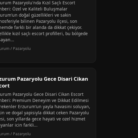
zurum Pazaryolu'nda Kızıl Saçlı Escort
hberi: Özel ve Kaliteli Buluşmalar
zurum’un doğal güzellikleri ve sakin
osferiyle bilinen Pazaryolu ilçesi, son
emde farklı bir alanda da dikkat çekiyor.
llikle kızıl saçlı escort profilleri, bu bölgede
şayan...
urum / Pazaryolu
zurum Pazaryolu Gece Disari Cikan
cort
zurum Pazaryolu Gece Disari Cikan Escort
hberi: Premium Deneyim ve Dikkat Edilmesi
rekenler Erzurum’un yayla havasini soluyan,
kin ve dogal yapisiyla dikkat ceken Pazaryolu
esi, son yillarda gece hayati ve ozel hizmet
yanlar icin farkli...
urum / Pazaryolu