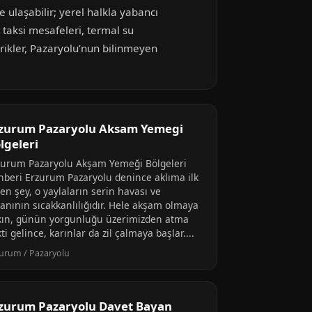
e ulaşabilir; yerel halkla yabancı
t taksi mesafeleri, termal su
erikler, Pazaryolu’nun bilinmeyen
zurum Pazaryolu Aksam Yemegi
lgeleri
zurum Pazaryolu Akşam Yemeği Bölgeleri
hberi Erzurum Pazaryolu denince aklıma ilk
en şey, o yaylaların serin havası ve
sanının sıcakkanlılığıdır. Hele akşam olmaya
kın, günün yorgunluğu üzerimizden atma
ti gelince, karınlar da zil çalmaya başlar....
urum / Pazaryolu
zurum Pazaryolu Davet Bayan