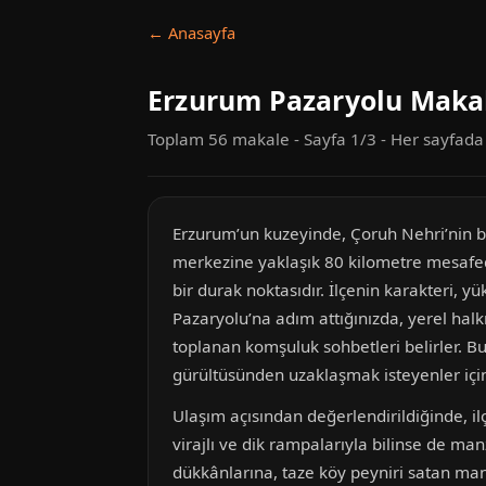
← Anasayfa
Erzurum Pazaryolu Makal
Toplam 56 makale - Sayfa 1/3 - Her sayfad
Erzurum’un kuzeyinde, Çoruh Nehri’nin bes
merkezine yaklaşık 80 kilometre mesafede
bir durak noktasıdır. İlçenin karakteri, y
Pazaryolu’na adım attığınızda, yerel hal
toplanan komşuluk sohbetleri belirler. Bu 
gürültüsünden uzaklaşmak isteyenler içi
Ulaşım açısından değerlendirildiğinde, 
virajlı ve dik rampalarıyla bilinse de ma
dükkânlarına, taze köy peyniri satan man