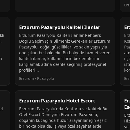
Erz
Erzurum Pazaryolu Kaliteli Ilanlar
Er
kli
Erzurum Pazaryolu Kaliteli İlanlar Rehberi:
Er
,
Doğru Seçim İçin Bilmeniz Gerekenler Erzurum
Ko
Pazaryolu, doğal güzellikleri ve sakin yapısıyla
Paz
öne çıkan bir bölgedir. Bu bölgede hizmet veren
at
da
kaliteli ilanlar, kullanıcıların beklentilerini
ilç
karşılamak adına özenle seçilmiş profesyonel
ist
profilleri...
kon
Erzurum / Pazaryolu
Erz
Erzurum Pazaryolu Hotel Escort
Er
Es
et
Erzurum Pazaryolu’nda Konforlu ve Kaliteli Bir
Otel Escort Deneyimi Erzurum Pazaryolu,
Er
doğanın kucağında huzur arayanlar için eşsiz
Hi
bir nokta olsa da, iş veya özel seyahatlerde
ve 