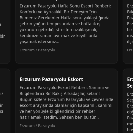
Erzurum Pazaryolu Hafta Sonu Escort Rehberi:
Er
Konforlu ve Ayrıcalıklı Bir Deneyim İçin
Bi
Bilmeniz Gerekenler Hafta sonu yaklaştığında
Pa
şehrin yoğun temposundan ve haftalık iş
Er
n
yükünün getirdiği stresten uzaklaşmak,
bir
kendinize zaman ayırmak ve keyifli anlar
ins
bir
yaşamak istersiniz....
ilç
Erzurum / Pazaryolu
Erz
Erzurum Pazaryolu Eskort
Er
Se
Erzurum Pazaryolu Eskort Rehberi: Samimi ve
iz
Bilgilendirici Bir Bakış Arkadaşlar, selam!
Er
Bugün sizlere Erzurum Pazaryolu ve çevresinde
Se
ir
escort arayışında olanlar için kapsamlı, samimi
Er
sı
ve her yönüyle bilgilendirici bir rehber
do
hazırlamak istedim. Sahsen ben bu tür...
Paz
mer
Erzurum / Pazaryolu
hav