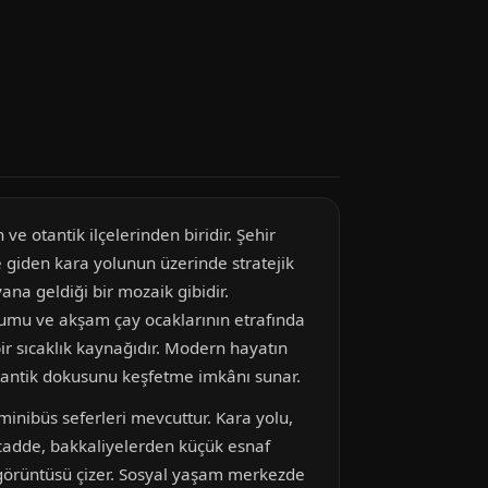
e otantik ilçelerinden biridir. Şehir
 giden kara yolunun üzerinde stratejik
ana geldiği bir mozaik gibidir.
ulumu ve akşam çay ocaklarının etrafında
bir sıcaklık kaynağıdır. Modern hayatın
tantik dokusunu keşfetme imkânı sunar.
inibüs seferleri mevcuttur. Kara yolu,
na cadde, bakkaliyelerden küçük esnaf
ı görüntüsü çizer. Sosyal yaşam merkezde