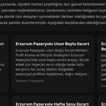
 yazılarda, ilçedeki hizmet çeşitliliğine dair güncel betimlemeler
a yakından keşfedebilirsiniz. Derlemeler; belirtilen bölgenin taşı
ta dönük tüm detayları içermektedir. Rehber niteliğindeki bu iç
tacak şekilde düzenlenmiştir. Aşağıdaki başlıklardan dilediğinize
ri
Erzurum Pazaryolu Uzun Boylu Escort
Er
Bo
n
Erzurum Pazaryolu Uzun Boylu Escort Rehberi:
Profil Arama ve İletişim Stratejileri Erzurum
Er
Pazaryolu'nda uzun boylu escort arayışı, birçok
Re
siz
erkek için heyecan verici olduğu kadar kafa
gel
e
karıştırıcı bir süreç olabilir. Bölgedeki
in
potansiyel profilleri keşfetmek, doğru iletişim...
ya
vak
Erzurum / Pazaryolu
Erz
Erzurum Pazaryolu Hafta Sonu Escort
Er