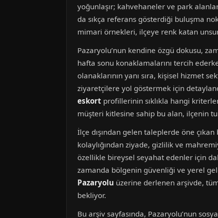
yoğunlaşır; kahvehaneler ve park alanlar
da sıkça referans gösterdiği buluşma nokt
mimari örnekleri, ilçeye renk katan unsur
Pazaryolu’nun kendine özgü dokusu, zaman
hafta sonu konaklamalarını tercih ederke
olanaklarının yanı sıra, kişisel hizmet se
ziyaretçilere yol göstermek için detayla
eskort
profillerinin sıklıkla hangi kriterl
müşteri kitlesine sahip bu alan, ilçenin tur
İlçe dışından gelen taleplerde öne çıkan b
kolaylığından ziyade, gizlilik ve mahrem
özellikle bireysel seyahat edenler için d
zamanda bölgenin güvenliği ve yerel gele
Pazaryolu
üzerine derlenen arşivde, tüm 
bekliyor.
Bu arşiv sayfasında, Pazaryolu’nun sosy