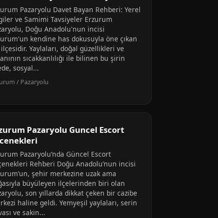
zurum Pazaryolu Davet Bayan Rehberi: Yerel
lgiler ve Samimi Tavsiyeler Erzurum
zaryolu, Doğu Anadolu'nun incisi
zurum'un kendine has dokusuyla öne çıkan
 ilçesidir. Yaylaları, doğal güzellikleri ve
anının sıcakkanlılığı ile bilinen bu şirin
ede, sosyal...
urum / Pazaryolu
zurum Pazaryolu Guncel Escort
cenekleri
zurum Pazaryolu’nda Güncel Escort
çenekleri Rehberi Doğu Anadolu’nun incisi
zurum’un, şehir merkezine uzak ama
ğasıyla büyüleyen ilçelerinden biri olan
aryolu, son yıllarda dikkat çeken bir cazibe
kezi haline geldi. Yemyeşil yaylaları, serin
ası ve sakin...