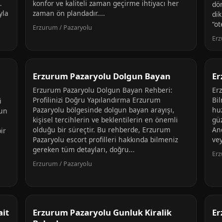
.
konfor ve kaliteli zaman geçirme ihtiyacı her
dö
yla
zaman ön plandadır....
di
“ot
Erzurum / Pazaryolu
Erz
Erzurum Pazaryolu Dolgun Bayan
Er
Erzurum Pazaryolu Dolgun Bayan Rehberi:
Er
Profilinizi Doğru Yapılandırma Erzurum
Bi
i
Pazaryolu bölgesinde dolgun bayan arayışı,
huz
nun
kişisel tercihlerin ve beklentilerin en önemli
güz
olduğu bir süreçtir. Bu rehberde, Erzurum
An
ir
Pazaryolu escort profilleri hakkında bilmeniz
ve
gereken tüm detayları, doğru...
Erz
Erzurum / Pazaryolu
it
Erzurum Pazaryolu Gunluk Kiralik
Er