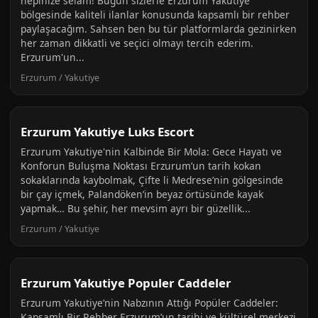
hepinize selam! Bugün sizlerle Erzurum Yakutiye
bölgesinde kaliteli ilanlar konusunda kapsamlı bir rehber
paylaşacağım. Sahsen ben bu tür platformlarda gezinirken
her zaman dikkatli ve seçici olmayı tercih ederim.
Erzurum'un...
Erzurum / Yakutiye
Erzurum Yakutiye Luks Escort
Erzurum Yakutiye'nin Kalbinde Bir Mola: Gece Hayatı ve
Konforun Buluşma Noktası Erzurum’un tarih kokan
sokaklarında kaybolmak, Çifte li Medrese’nin gölgesinde
bir çay içmek, Palandöken’in beyaz örtüsünde kayak
yapmak… Bu şehir, her mevsim ayrı bir güzellik...
Erzurum / Yakutiye
Erzurum Yakutiye Populer Caddeler
Erzurum Yakutiye’nin Nabzının Attığı Popüler Caddeler:
Kapsamlı Bir Rehber Erzurum’un tarihi ve kültürel merkezi