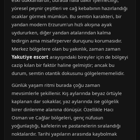
eski dükkânlardır; burada hala bakır işlemeciliği,
yöresel peynir çeşitleri ve cağ kebabının hazırlandığı
ocaklar görmek mümkün. Bu semtin karakteri, bir
yandan modern Erzurum'un hızlı akışına ayak
uydururken, diğer yandan atalarından kalma
tedirgin ama misafirperver duruşunu korumasıdır.
Merkez bölgelere olan bu yakınlık, zaman zaman
Yakutiye escort
arayışındaki bireyler için de bölgeyi
cazip kılan bir faktör haline gelmiştir; ancak bu
durum, semtin otantik dokusunu gölgelememelidir.
Günlük yaşam ritmi burada çoğu zaman
mevsimlerle şekillenir. Kış aylarında beyaz örtüyle
kaplanan dar sokaklar, yaz aylarında ise gölgelik
birer dinlenme alanına dönüşür. Özellikle Hacı
Osman ve Cağlar bölgeleri, genç nüfusun
yoğunlaştığı, kafelerin ve pastanelerin sıralandığı
noktalardır. Tarihi yapıların arasında kaybolmak