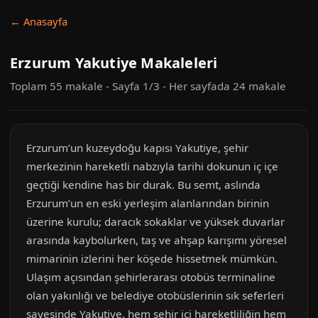
← Anasayfa
Erzurum Yakutiye Makaleleri
Toplam 55 makale - Sayfa 1/3 - Her sayfada 24 makale
Erzurum’un kuzeydoğu kapısı Yakutiye, şehir
merkezinin hareketli nabzıyla tarihi dokunun iç içe
geçtiği kendine has bir durak. Bu semt, aslında
Erzurum’un en eski yerleşim alanlarından birinin
üzerine kurulu; daracık sokaklar ve yüksek duvarlar
arasında kaybolurken, taş ve ahşap karışımı yöresel
mimarinin izlerini her köşede hissetmek mümkün.
Ulaşım açısından şehirlerarası otobüs terminaline
olan yakınlığı ve belediye otobüslerinin sık seferleri
sayesinde Yakutiye, hem şehir içi hareketliliğin hem