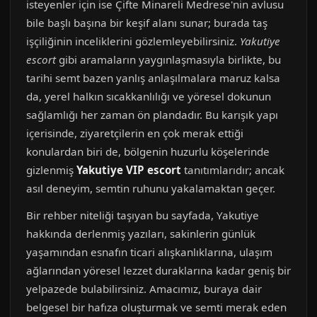
isteyenler için ise Çifte Minareli Medrese'nin avlusu
bile başlı başına bir keşif alanı sunar; burada taş
işçiliğinin inceliklerini gözlemleyebilirsiniz.
Yakutiye
escort
gibi aramaların yaygınlaşmasıyla birlikte, bu
tarihi semt bazen yanlış anlaşılmalara maruz kalsa
da, yerel halkın sıcakkanlılığı ve yöresel dokunun
sağlamlığı her zaman ön plandadır. Bu karışık yapı
içerisinde, ziyaretçilerin en çok merak ettiği
konulardan biri de, bölgenin huzurlu köşelerinde
gizlenmiş
Yakutiye VIP escort
tanıtımlarıdır; ancak
asıl deneyim, semtin ruhunu yakalamaktan geçer.
Bir rehber niteliği taşıyan bu sayfada, Yakutiye
hakkında derlenmiş yazıları, sakinlerin günlük
yaşamından esnafın ticari alışkanlıklarına, ulaşım
ağlarından yöresel lezzet duraklarına kadar geniş bir
yelpazede bulabilirsiniz. Amacımız, buraya dair
belgesel bir hafıza oluşturmak ve semti merak eden