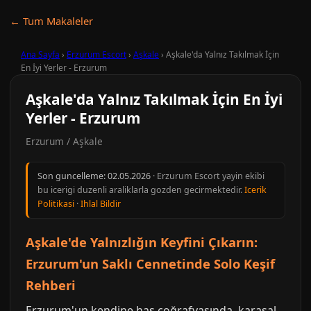
← Tum Makaleler
Ana Sayfa
›
Erzurum Escort
›
Aşkale
›
Aşkale'da Yalnız Takılmak İçin
En İyi Yerler - Erzurum
Aşkale'da Yalnız Takılmak İçin En İyi
Yerler - Erzurum
Erzurum / Aşkale
Son guncelleme:
02.05.2026
· Erzurum Escort yayin ekibi
bu icerigi duzenli araliklarla gozden gecirmektedir.
Icerik
Politikasi
·
Ihlal Bildir
Aşkale'de Yalnızlığın Keyfini Çıkarın:
Erzurum'un Saklı Cennetinde Solo Keşif
Rehberi
Erzurum'un kendine has coğrafyasında, karasal