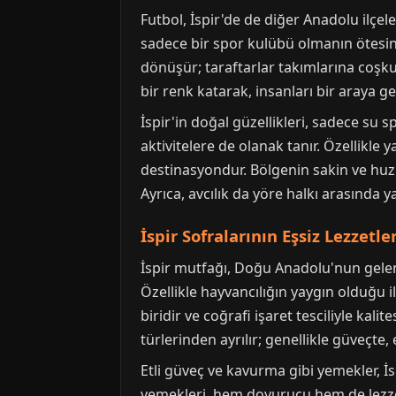
Futbol, İspir'de de diğer Anadolu ilçeler
sadece bir spor kulübü olmanın ötesinde
dönüşür; taraftarlar takımlarına coşkuy
bir renk katarak, insanları bir araya g
İspir'in doğal güzellikleri, sadece su sp
aktivitelere de olanak tanır. Özellikle y
destinasyondur. Bölgenin sakin ve huzu
Ayrıca, avcılık da yöre halkı arasında 
İspir Sofralarının Eşsiz Lezzetler
İspir mutfağı, Doğu Anadolu'nun gelene
Özellikle hayvancılığın yaygın olduğu i
biridir ve coğrafi işaret tesciliyle kali
türlerinden ayrılır; genellikle güveçte,
Etli güveç ve kavurma gibi yemekler, İs
yemekleri, hem doyurucu hem de lezzetli