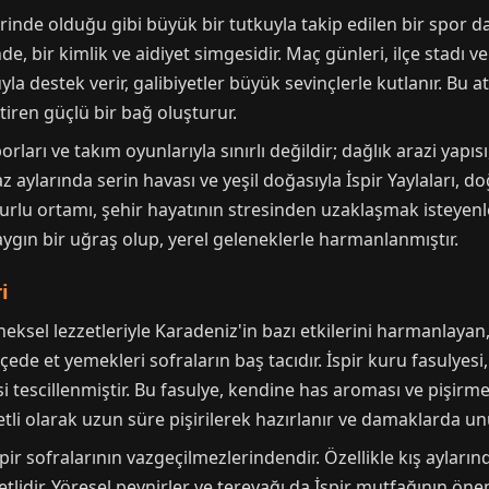
inde olduğu gibi büyük bir tutkuyla takip edilen bir spor dalıd
, bir kimlik ve aidiyet simgesidir. Maç günleri, ilçe stadı ve
la destek verir, galibiyetler büyük sevinçlerle kutlanır. Bu a
etiren güçlü bir bağ oluşturur.
orları ve takım oyunlarıyla sınırlı değildir; dağlık arazi yapıs
az aylarında serin havası ve yeşil doğasıyla İspir Yaylaları, do
rlu ortamı, şehir hayatının stresinden uzaklaşmak isteyenler 
yaygın bir uğraş olup, yerel geleneklerle harmanlanmıştır.
i
ksel lezzetleriyle Karadeniz'in bazı etkilerini harmanlayan
lçede et yemekleri sofraların baş tacıdır. İspir kuru fasulye
tesi tescillenmiştir. Bu fasulye, kendine has aroması ve pişirme
 etli olarak uzun süre pişirilerek hazırlanır ve damaklarda unu
pir sofralarının vazgeçilmezlerindendir. Özellikle kış ayların
dir. Yöresel peynirler ve tereyağı da İspir mutfağının öneml