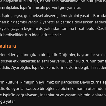
a bağların kurulduğu, haberlerin paylaşıldığı bir buluşma no
ilişkiler, İspir'in misafirperverliğini yansıtır.
 İspir çarşısı, geleneksel alışveriş deneyimini yaşatır. Bura
nan bir geçmişi vardır. Ziyaretçiler, çarşıda dolaşırken sade
yerel yaşam biçimini de yakından tanıma fırsatı bulur. Özell
hediyelikler için ideal adreslerdir.
 Kültürü
elenekleriyle öne çıkan bir ilçedir. Düğünler, bayramlar ve özel
sosyal etkinliklerdir. Misafirperverlik, İspir kültürünün teme
dir. Ziyaretçiler, İspir'de kendilerini evlerinde gibi hisseder
r'in kültürel kimliğinin ayrılmaz bir parçasıdır. Davul zurna 
ir. Bu oyunlar, sadece bir eğlence biçimi olmanın ötesinde, n
e İspir'in coğrafyasını, insanlarını ve yaşam biçimini anlatan 
gu yatar.