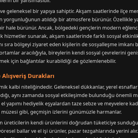
mlerin bir yansımasıdır.
ve geleneksel bir yapıya sahiptir. Akşam saatlerinde ilçe merk
n yorgunluğunun atıldığı bir atmosfere bürünür. Özellikle ya
i bir hale bürünür. Ancak, bölgedeki gençlerin modern eğlence
k hizmetler sunarak, akşam saatlerinde farklı sosyal etkinlikl
anı sıra bölgeyi ziyaret eden kişilerin de sosyalleşme imkanı 
tamlar aracılığıyla, bireylerin kendi sosyal çevrelerini geniş
k için bağlantılar kurabildiği de gözlemlenebilir.
 Alışveriş Durakları
omik kalbi niteliğindedir. Geleneksel dükkanlar, yerel esnaflar
ıladığı, aynı zamanda sosyal etkileşimde bulunduğu önemli m
, el yapımı hediyelik eşyalardan taze sebze ve meyvelere k
 müzesi gibi, geçmişin izlerini günümüzle harmanlar.
en üreticilerin kendi ürünlerini doğrudan tüketiciye sunduğu,
resel ballar ve el işi ürünler, pazar tezgahlarında yerini alır