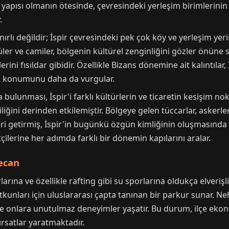
apısı olmanın ötesinde, çevresindeki yerleşim birimlerinin v
.
ınırlı değildir; İspir çevresindeki pek çok köy ve yerleşim ye
ler ve camiler, bölgenin kültürel zenginliğini gözler önüne se
ini fısıldar gibidir. Özellikle Bizans dönemine ait kalıntılar
ik konumunu daha da vurgular.
ulunması, İspir'i farklı kültürlerin ve ticaretin kesişim nok
tliliğini derinden etkilemiştir. Bölgeye gelen tüccarlar, askerl
leri getirmiş, İspir'in bugünkü özgün kimliğinin oluşmasında 
tçilerine her adımda farklı bir dönemin kapılarını aralar.
ecan
rlarına ve özellikle rafting gibi su sporlarına oldukça elveriş
unları için uluslararası çapta tanınan bir parkur sunar. Nehr
 ve onlara unutulmaz deneyimler yaşatır. Bu durum, ilçe eko
ırsatlar yaratmaktadır.