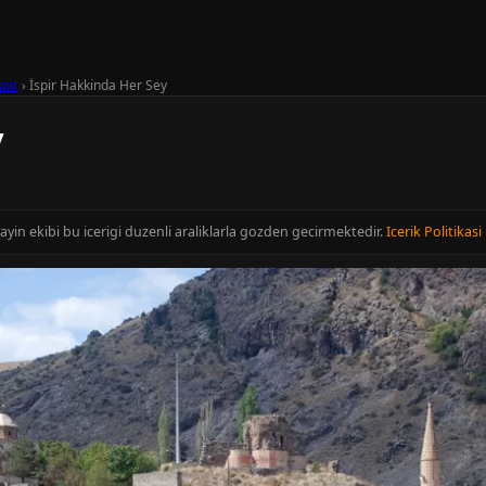
spir
›
İspir Hakkinda Her Sey
y
ayin ekibi bu icerigi duzenli araliklarla gozden gecirmektedir.
Icerik Politikasi