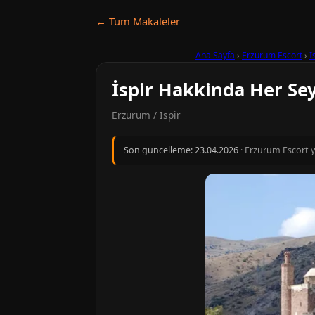
← Tum Makaleler
Ana Sayfa
›
Erzurum Escort
›
İ
İspir Hakkinda Her Se
Erzurum / İspir
Son guncelleme:
23.04.2026
· Erzurum Escort y