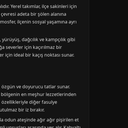
ır. Yerel takımlar, ilçe sakinleri için
 çevresi adeta bir şölen alanına
tmosfer, ilçenin sosyal yaşamına ayrı
ı, yürüyüş, dağcılık ve kampçılık gibi
ğa severler için kaçırılmaz bir
için ideal bir kaçış noktası sunar.
, özgün ve doyurucu tatlar sunar.
si, bölgenin en meşhur lezzetlerinden
 özellikleriyle diğer fasulye
tulmaz bir iz bırakır.
da odun ateşinde ağır ağır pişirilen et
i unsurları arasında yer alır. Kahvaltı