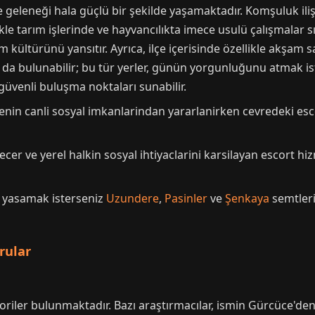
geleneği hala güçlü bir şekilde yaşamaktadır. Komşuluk iliş
ikle tarım işlerinde ve hayvancılıkta imece usulü çalışmalar s
 kültürünü yansıtır. Ayrıca, ilçe içerisinde özellikle akşam 
r da bulunabilir; bu tür yerler, günün yorgunluğunu atmak i
güvenli buluşma noktaları sunabilir.
lgenin canli sosyal imkanlarindan yararlanirken cevredeki e
ecer ve yerel halkin sosyal ihtiyaclarini karsilayan escort hi
r yasamak isterseniz
Uzundere
,
Pasinler
ve
Şenkaya
semtleri 
rular
eoriler bulunmaktadır. Bazı araştırmacılar, ismin Gürcüce'den