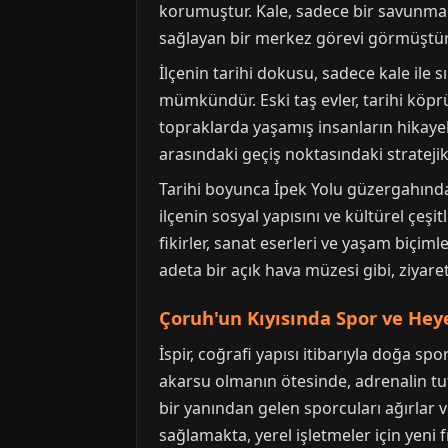
korumuştur. Kale, sadece bir savunma y
sağlayan bir merkez görevi görmüştür
İlçenin tarihi dokusu, sadece kale ile s
mümkündür. Eski taş evler, tarihi köprü
topraklarda yaşamış insanların hikayeler
arasındaki geçiş noktasındaki stratej
Tarihi boyunca İpek Yolu güzergahında b
ilçenin sosyal yapısını ve kültürel çeşi
fikirler, sanat eserleri ve yaşam biçim
adeta bir açık hava müzesi gibi, ziyare
Çoruh'un Kıyısında Spor ve Hey
İspir, coğrafi yapısı itibarıyla doğa spo
akarsu olmanın ötesinde, adrenalin tutk
bir yanından gelen sporcuları ağırlar
sağlamakta, yerel işletmeler için yeni f