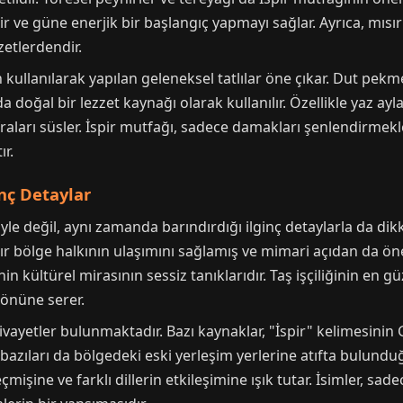
ir ve güne enerjik bir başlangıç yapmayı sağlar. Ayrıca, mısı
zetlerdendir.
n kullanılarak yapılan geleneksel tatlılar öne çıkar. Dut pe
da doğal bir lezzet kaynağı olarak kullanılır. Özellikle yaz a
fraları süsler. İspir mutfağı, sadece damakları şenlendirme
ır.
inç Detaylar
eriyle değil, aynı zamanda barındırdığı ilginç detaylarla da di
dır bölge halkının ulaşımını sağlamış ve mimari açıdan da ön
 kültürel mirasının sessiz tanıklarıdır. Taş işçiliğinin en gü
 önüne serer.
rivayetler bulunmaktadır. Bazı kaynaklar, "İspir" kelimesinin
azıları da bölgedeki eski yerleşim yerlerine atıfta bulunduğ
mişine ve farklı dillerin etkileşimine ışık tutar. İsimler, sa