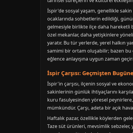
tarihsel süreçlerin ve kültürel etkileşi
İspir'de sosyal yaşam, genellikle sakin 
ocaklarında sohbetlerin edildiği, günü
gelmesiyle birlikte ilçe daha hareketl
özel mekanlar, daha yetişkinlere yöneli
yaratır. Bu tür yerlerde, yerel halkın y
samimi bir ortam oluşabilir; bazen bu or
eğlence anlayışına uygun zaman geçirme
İspir Çarşısı: Geçmişten Bugüne
İspir'in çarşısı, ilçenin sosyal ve ekon
sakinlerinin günlük ihtiyaçlarını karş
kuru fasulyesinden yöresel peynirlere
mümkündür. Çarşı, adeta bir açık hava
Haftalık pazar, özellikle köylerden gel
Taze süt ürünleri, mevsimlik sebzeler, yö