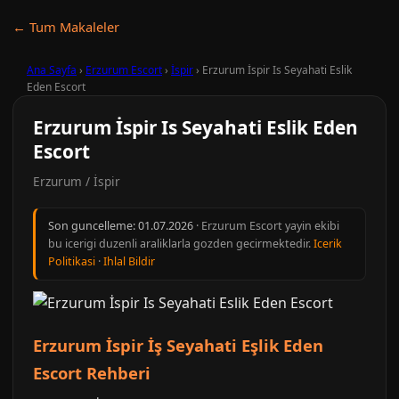
← Tum Makaleler
Ana Sayfa
›
Erzurum Escort
›
İspir
›
Erzurum İspir Is Seyahati Eslik
Eden Escort
Erzurum İspir Is Seyahati Eslik Eden
Escort
Erzurum / İspir
Son guncelleme:
01.07.2026
· Erzurum Escort yayin ekibi
bu icerigi duzenli araliklarla gozden gecirmektedir.
Icerik
Politikasi
·
Ihlal Bildir
Erzurum İspir İş Seyahati Eşlik Eden
Escort Rehberi