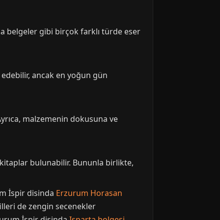
a belgeler gibi birçok farklı türde eser
 edebilir, ancak en yoğun gün
n. Ayrıca, malzemenin dokusuna ve
kitaplar bulunabilir. Bununla birlikte,
m İspir disinda
Erzurum Horasan
lleri de zengin secenekler
zurum İspir disinda
Isparta bolgesi