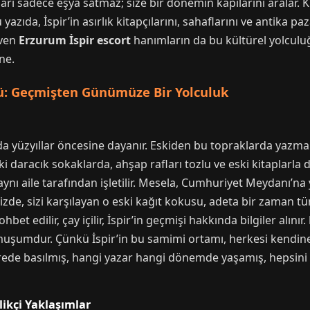
ları sadece eşya satmaz; size bir dönemin kapılarını aralar. 
yazıda, İspir’in asırlık kitapçılarını, sahaflarını ve antika p
even
Erzurum İspir escort
hanımların da bu kültürel yolculuğa
ne.
rü: Geçmişten Günümüze Bir Yolculuk
nda yüzyıllar öncesine dayanır. Eskiden bu topraklarda yazma
ki daracık sokaklarda, ahşap rafları tozlu ve eski kitaplarla
r aynı aile tarafından işletilir. Mesela, Cumhuriyet Meydanı’n
nizde, sizi karşılayan o eski kağıt kokusu, adeta bir zaman tü
t edilir, çay içilir, İspir’in geçmişi hakkında bilgiler alınır.
olmuşumdur. Çünkü İspir’in bu samimi ortamı, herkesi kendine
erede basılmış, hangi yazar hangi dönemde yaşamış, hepsini bili
ikçi Yaklaşımlar