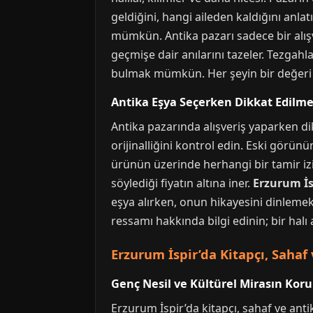
geldiğini, hangi aileden kaldığını anlatı
mümkün. Antika pazarı sadece bir alışv
geçmişe dair anılarını tazeler. Tezgah
bulmak mümkün. Her şeyin bir değeri va
Antika Eşya Seçerken Dikkat Edilme
Antika pazarında alışveriş yaparken di
orijinalliğini kontrol edin. Eski görünü
ürünün üzerinde herhangi bir tamir izi 
söylediği fiyatın altına iner.
Erzurum İs
eşya alırken, onun hikayesini dinlemek 
ressamı hakkında bilgi edinin; bir halı 
Erzurum İspir’da Kitapçı, Sahaf
Genç Nesil ve Kültürel Mirasın Kor
Erzurum İspir’da kitapçı, sahaf ve anti