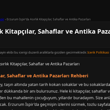
spir
›
Erzurum İspir'da Asırlık Kitapçılar, Sahaflar ve Antika Pazarları
k Kitapçılar, Sahaflar ve Antika Paza
ayin ekibi bu icerigi duzenli araliklarla gozden gecirmektedir.
Icerik Politikasi
lar, Sahaflar ve Antika Pazarları Rehberi
ey, taşın altında yatan tarih kokan sokaklar ve bu sokaklard
 dükkanda bir anı bulursunuz. Hele ki kitapçılar, sahaflar v
Ben bu mahallenin çocuğuyum, yıllardır buradayım. Size anla
cak. Erzurum İspir’da geçmişin izlerini sürmek, tozlu sayfa