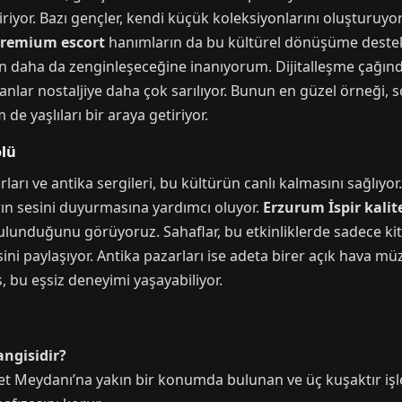
riyor. Bazı gençler, kendi küçük koleksiyonlarını oluşturuyor;
premium escort
hanımların da bu kültürel dönüşüme destek 
ın daha da zenginleşeceğine inanıyorum. Dijitalleşme çağında
sanlar nostaljiye daha çok sarılıyor. Bunun en güzel örneği, s
de yaşlıları bir araya getiriyor.
olü
rı ve antika sergileri, bu kültürün canlı kalmasını sağlıyor. 
rın sesini duyurmasına yardımcı oluyor.
Erzurum İspir kalite
 bulunduğunu görüyoruz. Sahaflar, bu etkinliklerde sadece k
ini paylaşıyor. Antika pazarları ise adeta birer açık hava m
, bu eşsiz deneyimi yaşayabiliyor.
angisidir?
et Meydanı’na yakın bir konumda bulunan ve üç kuşaktır işlet