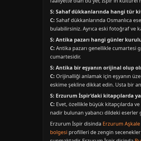
faaliyette olan bu yer, İspir’in kültürel 
S: Sahaf dükkanlarında hangi tür k
C:
Sahaf dükkanlarında Osmanlıca eserler
bulabilirsiniz. Ayrıca eski fotoğraf ve 
S: Antika pazarı hangi günler kurul
C:
Antika pazarı genellikle cumartesi 
cumartesidir.
S: Antika bir eşyanın orijinal olup o
C:
Orijinalliği anlamak için eşyanın üz
eskime şekline dikkat edin. Usta bir an
S: Erzurum İspir’daki kitapçılarda 
C:
Evet, özellikle büyük kitapçılarda ve 
nadir bulunan yabancı dildeki eserler g
Erzurum İspir disinda
Erzurum Aşkale 
bolgesi
profilleri de zengin secenekle
sunmaktadir. Erzurum İspir disinda
Bu