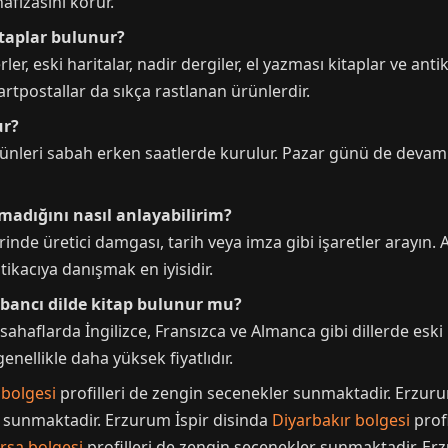
hafızasını korur.
itaplar bulunur?
, eski haritalar, nadir dergiler, el yazması kitaplar ve antik
kartpostallar da sıkça rastlanan ürünlerdir.
ur?
günleri sabah erken saatlerde kurulur. Pazar günü de devam
lmadığını nasıl anlayabilirim?
erinde üretici damgası, tarih veya imza gibi işaretler arayı
tikacıya danışmak en iyisidir.
yabancı dilde kitap bulunur mu?
sahaflarda İngilizce, Fransızca ve Almanca gibi dillerde eski 
enellikle daha yüksek fiyatlıdır.
bolgesi
profilleri de zengin secenekler sunmaktadir. Erzuru
r sunmaktadir. Erzurum İspir disinda
Diyarbakır bolgesi
profi
rsa bolgesi
profilleri de zengin secenekler sunmaktadir. Er