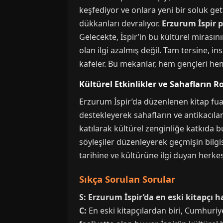
keşfediyor ve onlara yeni bir soluk geti
dükkanları devralıyor.
Erzurum İspir 
Gelecekte, İspir’in bu kültürel mirasın
olan ilgi azalmış değil. Tam tersine, in
kafeler. Bu mekanlar, hem gençleri hem 
Kültürel Etkinlikler ve Sahafların R
Erzurum İspir’da düzenlenen kitap fuarla
destekleyerek sahafların ve antikacıla
katılarak kültürel zenginliğe katkıda
söyleşiler düzenleyerek geçmişin bilgis
tarihine ve kültürüne ilgi duyan herkes
Sıkça Sorulan Sorular
S: Erzurum İspir’da en eski kitapçı h
C:
En eski kitapçılardan biri, Cumhuriy