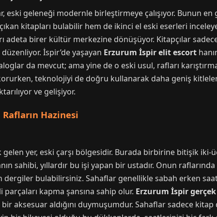
 eski geleneği modernle birleştirmeye çalışıyor. Bunun en g
ıkan kitapları bulabilir hem de ikinci el eski eserleri inceley
rı adeta birer kültür merkezine dönüşüyor. Kitapçılar sade
ı düzenliyor. İspir’de yaşayan
Erzurum İspir elit escort
hanım
kataloglar da mevcut; ama yine de o eski usul, rafları karıştı
ı korurken, teknolojiyi de doğru kullanarak daha geniş kitlel
tarılıyor ve gelişiyor.
 Rafların Hazinesi
gelen yer, eski çarşı bölgesidir. Burada birbirine bitişik iki
kanın sahibi, yıllardır bu işi yapan bir ustadır. Onun rafları
n dergiler bulabilirsiniz. Sahaflar genellikle sabah erken saa
li parçaları kapma şansına sahip olur.
Erzurum İspir gerçek
 bir aksesuar aldığını duymuşumdur. Sahaflar sadece kitap d