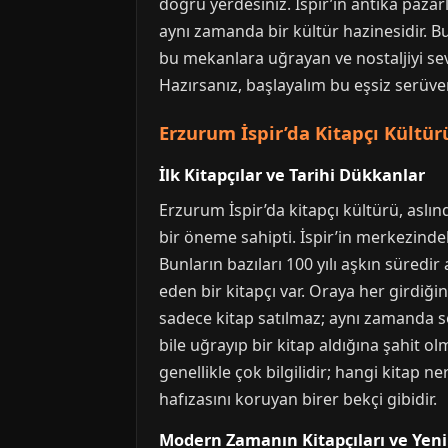
doğru yerdesiniz. İspir’in antika pazar
aynı zamanda bir kültür hazinesidir. Bu 
bu mekanlara uğrayan ve nostaljiyi s
Hazırsanız, başlayalım bu eşsiz serüve
Erzurum İspir’da Kitapçı Kültü
İlk Kitapçılar ve Tarihi Dükkanlar
Erzurum İspir’da kitapçı kültürü, aslı
bir öneme sahipti. İspir’in merkezinde
Bunların bazıları 100 yılı aşkın süredi
eden bir kitapçı var. Oraya her girdiği
sadece kitap satılmaz; aynı zamanda sohbe
bile uğrayıp bir kitap aldığına şahit 
genellikle çok bilgilidir; hangi kitap n
hafızasını koruyan birer bekçi gibidir.
Modern Zamanın Kitapçıları ve Yenil