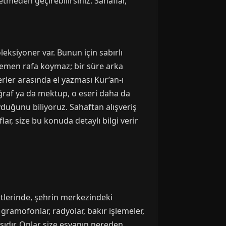
etmeden geçirebilirsiniz. Sahaflar,
leksiyoner var. Bunun için sabırlı
 hemen rafa koymaz; bir süre arka
rler arasında el yazması Kur’an-ı
toğraf ya da mektup, o eseri daha da
duğunu biliyoruz. Sahaftan alışveriş
ar, size bu konuda detaylı bilgi verir
atlerinde, şehrin merkezindeki
 gramofonlar, radyolar, bakır işlemeler,
asıdır. Onlar size eşyanın nereden