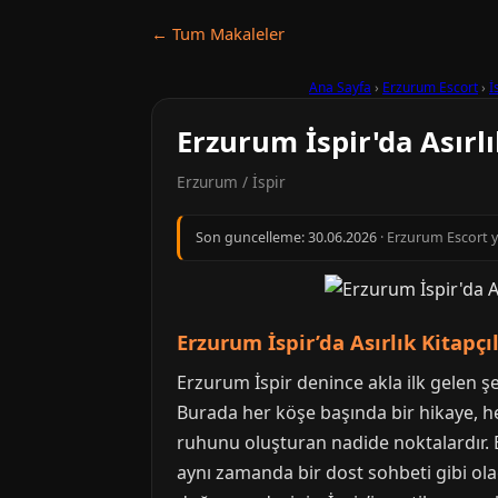
← Tum Makaleler
Ana Sayfa
›
Erzurum Escort
›
İ
Erzurum İspir'da Asırlı
Erzurum / İspir
Son guncelleme:
30.06.2026
· Erzurum Escort y
Erzurum İspir’da Asırlık Kitapçı
Erzurum İspir denince akla ilk gelen ş
Burada her köşe başında bir hikaye, her
ruhunu oluşturan nadide noktalardır. 
aynı zamanda bir dost sohbeti gibi ola