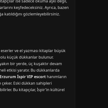
Kitapçılar ise sadece okuma aşkı değil,
azarlarını keşfedeceksiniz. Ayrıca, bazen
 katıldığını gözlemleyebilirsiniz.
 eserler ve el yazması kitaplar büyük
 dolu küçük dükkanlar bulunur.
a yakın bir yerde, üç kuşaktır devam
neli etkisi yaratır. Bu dükkanlarda
Erzurum İspir VIP escort
hanımların
 çeker. Eski dükkan sahipleri
rler. Bu kitapçılar, İspir’in kültürel