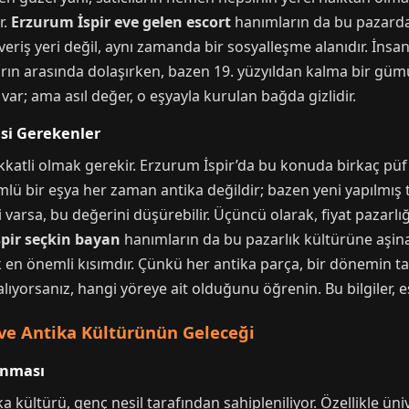
r.
Erzurum İspir eve gelen escort
hanımların da bu pazardan
eriş yeri değil, aynı zamanda bir sosyalleşme alanıdır. İnsa
ların arasında dolaşırken, bazen 19. yüzyıldan kalma bir güm
r; ama asıl değer, o eşyayla kurulan bağda gizlidir.
si Gerekenler
kkatli olmak gerekir. Erzurum İspir’da bu konuda birkaç püf
mlü bir eşya her zaman antika değildir; bazen yeni yapılmış tak
varsa, bu değerini düşürebilir. Üçüncü olarak, fiyat pazarlığı
pir seçkin bayan
hanımların da bu pazarlık kültürüne aşi
en önemli kısımdır. Çünkü her antika parça, bir dönemin tanı
alıyorsanız, hangi yöreye ait olduğunu öğrenin. Bu bilgiler, eş
 ve Antika Kültürünün Geleceği
unması
ka kültürü, genç nesil tarafından sahipleniliyor. Özellikle ün