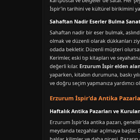
kartpostal ve belgeler de satar. Her şe
İspir’in tarihini ve kültürel birikimini 
Sahaftan Nadir Eserler Bulma Sanat
Sahaftan nadir bir eser bulmak, aslında
olmak ve düzenli olarak dükkanları ziy
odada bekletir. Düzenli müşteri olursa
Kerimler, eski tıp kitapları ve seyahat
değerli kılar.
Erzurum İspir elden alan
yaparken, kitabın durumuna, baskı yılın
ve doğru seçim yapmanıza yardımcı ol
Erzurum İspir’da Antika Pazarla
Haftalık Antika Pazarları ve Kurula
Erzurum İspir’da antika pazarı, genell
meydanda tezgahlar açılmaya başlar. Bu 
halılar, kilimler ve daha nicesi. Pazar