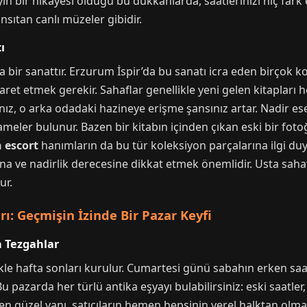
yin bir hikayesi olduğu bu dükkanlarda, saatlerinizi hiç fark 
yansıtan canlı müzeler gibidir.
ı
 bir sanattır. Erzurum İspir’da bu sanatı icra eden birçok ko
aret etmek gerekir. Sahaflar genellikle yeni gelen kitapları
nız, o arka odadaki hazineye erişme şansınız artar. Nadir ese
nameler bulunur. Bazen bir kitabın içinden çıkan eski bir fo
 escort
hanımların da bu tür koleksiyon parçalarına ilgi duy
a ve nadirlik derecesine dikkat etmek önemlidir. Usta sahafl
ur.
rı: Geçmişin İzinde Bir Pazar Keyfi
n Tezgahlar
ikle hafta sonları kurulur. Cumartesi günü sabahın erken sa
pazarda her türlü antika eşyayı bulabilirsiniz: eski saatler,
ın en güzel yanı, satıcıların hemen hepsinin yerel halktan olm