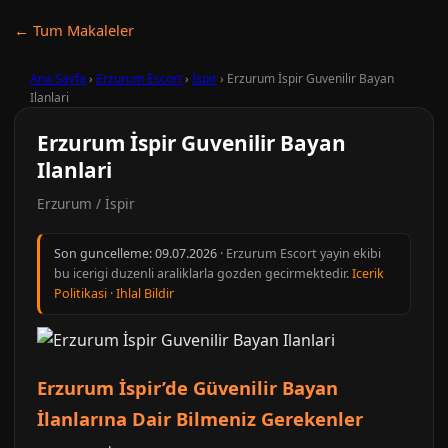
← Tum Makaleler
Ana Sayfa
›
Erzurum Escort
›
İspir
›
Erzurum İspir Guvenilir Bayan
Ilanlari
Erzurum İspir Guvenilir Bayan
Ilanlari
Erzurum / İspir
Son guncelleme:
09.07.2026
· Erzurum Escort yayin ekibi
bu icerigi duzenli araliklarla gozden gecirmektedir.
Icerik
Politikasi
·
Ihlal Bildir
Erzurum İspir’de Güvenilir Bayan
İlanlarına Dair Bilmeniz Gerekenler