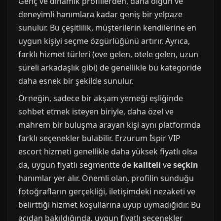
Genç ve dinamik profillerden, daha olgun ve
deneyimli hanımlara kadar geniş bir yelpaze
sunulur. Bu çeşitlilik, müşterilerin kendilerine en
uygun kişiyi seçme özgürlüğünü artırır. Ayrıca,
farklı hizmet türleri (eve gelen, otele gelen, uzun
süreli arkadaşlık gibi) de genellikle bu kategoride
daha esnek bir şekilde sunulur.
Örneğin, sadece bir akşam yemeği eşliğinde
sohbet etmek isteyen biriyle, daha özel ve
mahrem bir buluşma arayan kişi aynı platformda
farklı seçenekler bulabilir. Erzurum İspir VIP
escort hizmeti genellikle daha yüksek fiyatlı olsa
da, uygun fiyatlı segmentte de
kaliteli
ve
seçkin
hanımlar yer alır. Önemli olan, profilin sunduğu
fotoğrafların gerçekliği, iletişimdeki nezaketi ve
belirttiği hizmet koşullarına uyup uymadığıdır. Bu
açıdan bakıldığında, uygun fiyatlı seçenekler