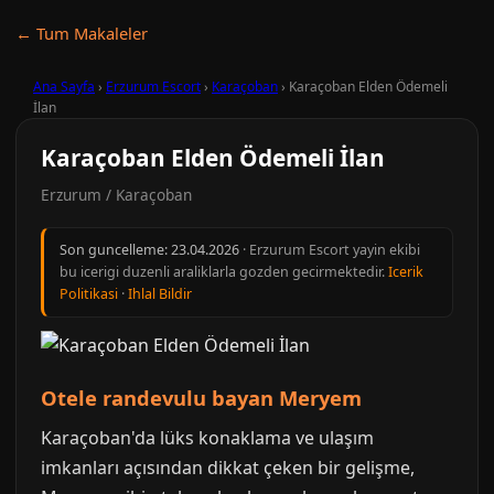
← Tum Makaleler
Ana Sayfa
›
Erzurum Escort
›
Karaçoban
›
Karaçoban Elden Ödemeli
İlan
Karaçoban Elden Ödemeli İlan
Erzurum / Karaçoban
Son guncelleme:
23.04.2026
· Erzurum Escort yayin ekibi
bu icerigi duzenli araliklarla gozden gecirmektedir.
Icerik
Politikasi
·
Ihlal Bildir
Otele randevulu bayan Meryem
Karaçoban'da lüks konaklama ve ulaşım
imkanları açısından dikkat çeken bir gelişme,