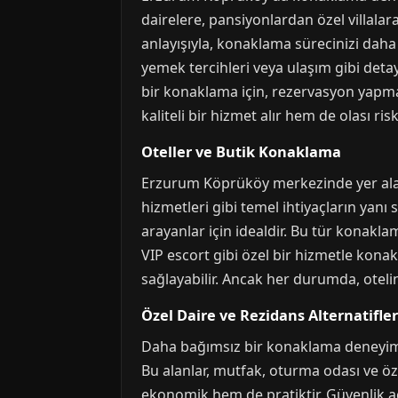
dairelere, pansiyonlardan özel villala
anlayışıyla, konaklama sürecinizi daha
yemek tercihleri veya ulaşım gibi det
bir konaklama için, rezervasyon yapmad
kaliteli bir hizmet alır hem de olası ris
Oteller ve Butik Konaklama
Erzurum Köprüköy merkezinde yer alan o
hizmetleri gibi temel ihtiyaçların yanı 
arayanlar için idealdir. Bu tür kona
VIP escort gibi özel bir hizmetle konak
sağlayabilir. Ancak her durumda, otel
Özel Daire ve Rezidans Alternatifler
Daha bağımsız bir konaklama deneyimi 
Bu alanlar, mutfak, oturma odası ve ö
ekonomik hem de pratiktir. Güvenlik açı