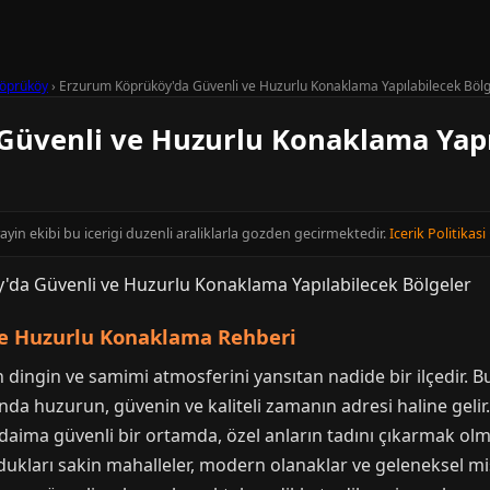
öprüköy
›
Erzurum Köprüköy'da Güvenli ve Huzurlu Konaklama Yapılabilecek Bölg
üvenli ve Huzurlu Konaklama Yapı
ayin ekibi bu icerigi duzenli araliklarla gozden gecirmektedir.
Icerik Politikasi
ve Huzurlu Konaklama Rehberi
ingin ve samimi atmosferini yansıtan nadide bir ilçedir. 
da huzurun, güvenin ve kaliteli zamanın adresi haline gelir. İ
iz daima güvenli bir ortamda, özel anların tadını çıkarmak o
ukları sakin mahalleler, modern olanaklar ve geleneksel misa