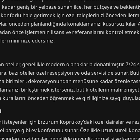
ra kadar geniş bir yelpaze sunan ilçe, her bütçeye ve beklent
 konforlu hale getirmek için özel taleplerinizi önceden ilet
aylar, önceden planlandığında konaklamanızı kusursuz kılar.
an önce işletmenin lisans ve referanslarını kontrol etmek a
kleri minimize edersiniz.
teller, genellikle modern olanaklarla donatılmıştır. 7/24 sı
sıra, bazı oteller özel resepsiyon ve oda servisi de sunar. But
klama birimleri, dekorasyonundan menüsüne kadar özenle tas
lamanızı birleştirmek isterseniz, butik otellerin mahremiyet 
in kurallarını önceden öğrenmek ve gizliliğinize saygı duyu
i
isteyenler için Erzurum Köprüköy’daki özel daireler ve rezi
zel banyo gibi ev konforunu sunar. Özellikle uzun süreli ko
sından, rezidanslar genellikle güvenlik görevlisi ve kamera s