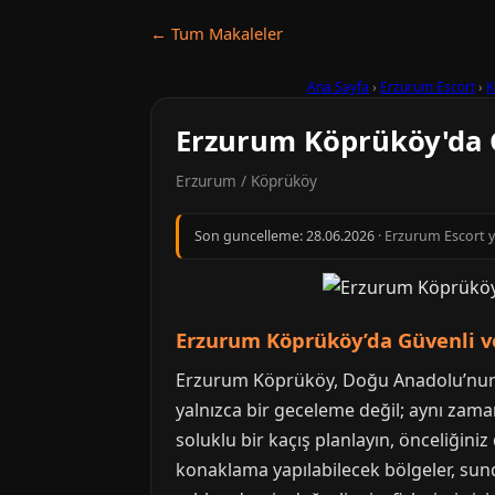
← Tum Makaleler
Ana Sayfa
›
Erzurum Escort
›
K
Erzurum Köprüköy'da G
Erzurum / Köprüköy
Son guncelleme:
28.06.2026
· Erzurum Escort y
Erzurum Köprüköy’da Güvenli 
Erzurum Köprüköy, Doğu Anadolu’nun d
yalnızca bir geceleme değil; aynı zaman
soluklu bir kaçış planlayın, önceliğin
konaklama yapılabilecek bölgeler, sund