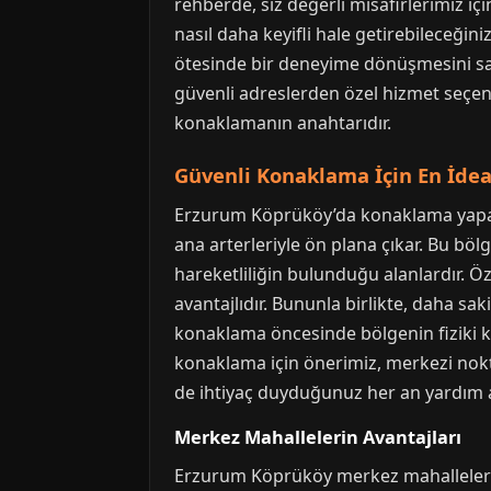
rehberde, siz değerli misafirlerimiz iç
nasıl daha keyifli hale getirebileceği
ötesinde bir deneyime dönüşmesini sağ
güvenli adreslerden özel hizmet seçen
konaklamanın anahtarıdır.
Güvenli Konaklama İçin En İdea
Erzurum Köprüköy’da konaklama yaparke
ana arterleriyle ön plana çıkar. Bu bö
hareketliliğin bulunduğu alanlardır. Ö
avantajlıdır. Bununla birlikte, daha sak
konaklama öncesinde bölgenin fiziki k
konaklama için önerimiz, merkezi nokta
de ihtiyaç duyduğunuz her an yardım al
Merkez Mahallelerin Avantajları
Erzurum Köprüköy merkez mahalleleri, k