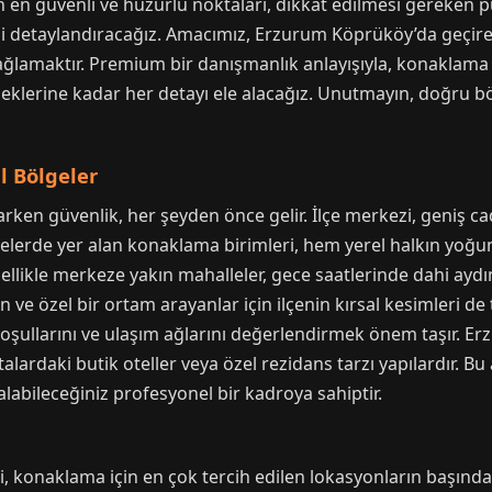
in en güvenli ve huzurlu noktaları, dikkat edilmesi gereken 
nizi detaylandıracağız. Amacımız, Erzurum Köprüköy’da geçirec
lamaktır. Premium bir danışmanlık anlayışıyla, konaklama t
eklerine kadar her detayı ele alacağız. Unutmayın, doğru b
l Bölgeler
n güvenlik, her şeyden önce gelir. İlçe merkezi, geniş ca
lgelerde yer alan konaklama birimleri, hem yerel halkın yoğu
zellikle merkeze yakın mahalleler, gece saatlerinde dahi ayd
in ve özel bir ortam arayanlar için ilçenin kırsal kesimleri de
oşullarını ve ulaşım ağlarını değerlendirmek önem taşır. E
lardaki butik oteller veya özel rezidans tarzı yapılardır. 
abileceğiniz profesyonel bir kadroya sahiptir.
onaklama için en çok tercih edilen lokasyonların başında ge