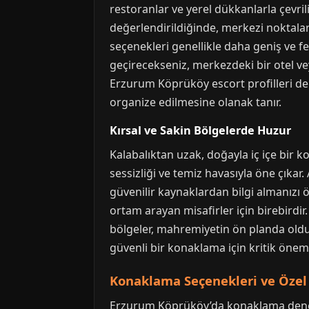
restoranlar ve yerel dükkanlarla çevrili
değerlendirildiğinde, merkezi noktalar
seçenekleri genellikle daha geniş ve f
geçirecekseniz, merkezdeki bir otel v
Erzurum Köprüköy escort profilleri de s
organize edilmesine olanak tanır.
Kırsal ve Sakin Bölgelerde Huzur
Kalabalıktan uzak, doğayla iç içe bir k
sessizliği ve temiz havasıyla öne çık
güvenilir kaynaklardan bilgi almanızı ö
ortam arayan misafirler için birebird
bölgeler, mahremiyetin ön planda oldu
güvenli bir konaklama için kritik öneme
Konaklama Seçenekleri ve Özel
Erzurum Köprüköy’da konaklama deneyi