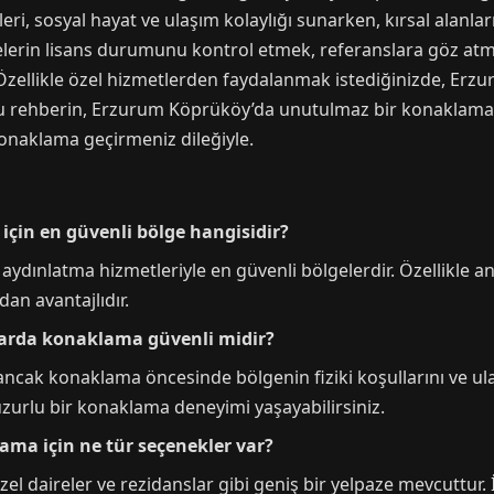
ri, sosyal hayat ve ulaşım kolaylığı sunarken, kırsal alanla
elerin lisans durumunu kontrol etmek, referanslara göz atma
. Özellikle özel hizmetlerden faydalanmak istediğinizde, Er
 Bu rehberin, Erzurum Köprüköy’da unutulmaz bir konaklam
 konaklama geçirmeniz dileğiyle.
çin en güvenli bölge hangisidir?
aydınlatma hizmetleriyle en güvenli bölgelerdir. Özellikle a
dan avantajlıdır.
larda konaklama güvenli midir?
 ancak konaklama öncesinde bölgenin fiziki koşullarını ve ul
huzurlu bir konaklama deneyimi yaşayabilirsiniz.
ama için ne tür seçenekler var?
zel daireler ve rezidanslar gibi geniş bir yelpaze mevcuttur