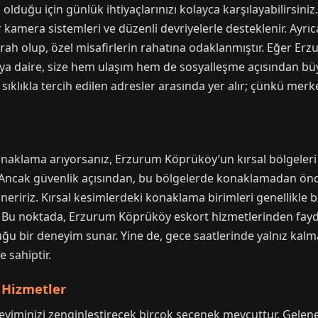
 olduğu için günlük ihtiyaçlarınızı kolayca karşılayabilirsini
 kamera sistemleri ve düzenli devriyelerle desteklenir. Ayr
erah olup, özel misafirlerin rahatına odaklanmıştır. Eğer E
eya daire, size hem ulaşım hem de sosyalleşme açısından büy
ıklıkla tercih edilen adresler arasında yer alır; çünkü merk
onaklama arıyorsanız, Erzurum Köprüköy’un kırsal bölgeleri id
ar. Ancak güvenlik açısından, bu bölgelerde konaklamadan ön
neririz. Kırsal kesimlerdeki konaklama birimleri genellikle b
ir. Bu noktada, Erzurum Köprüköy eskort hizmetlerinden fayd
ğu bir deneyim sunar. Yine de, gece saatlerinde yalnız ka
 sahiptir.
 Hizmetler
minizi zenginleştirecek birçok seçenek mevcuttur. Gelen