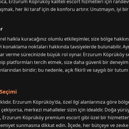
ıca, Erzurum Köprüköy kaliteli escort hizmetleri için rande
şmak, her iki taraf için de konforu artırır. Unutmayın, iyi 
ar
 halkla kuracağınız olumlu etkileşimler, size bölge hakkında 
 iyi konaklama noktaları hakkında tavsiyelerde bulunabilir. A
rar verme sürecinizde büyük rol oynar. Erzurum Köprüköy sec
hip platformları tercih etmek, size daha güvenli bir deneyim 
larından biridir; bu nedenle, açık fikirli ve saygılı bir tu
 Seçimi
rklıdır. Erzurum Köprüköy’da, özel ilgi alanlarınıza göre b
zi çekiyorsa, merkezi mahalleler sizin için idealdir. Doğa yür
rıca, Erzurum Köprüköy premium escort gibi özel bir hizmett
emiyet sunmasına dikkat edin. İlçede, her bütçeye ve zevk