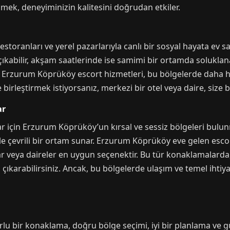
mek, deneyiminizin kalitesini doğrudan etkiler.
toranları ve yerel pazarlarıyla canlı bir sosyal hayata ev sa
kabilir, akşam saatlerinde ise samimi bir ortamda soluklana
a, Erzurum Köprüköy escort hizmetleri, bu bölgelerde daha hı
birleştirmek istiyorsanız, merkezi bir otel veya daire, size b
ar
için Erzurum Köprüköy’un kırsal ve sessiz bölgeleri bulunmaz
e çevrili bir ortam sunar. Erzurum Köprüköy eve gelen escor
alar veya daireler en uygun seçenektir. Bu tür konaklamalarda
çıkarabilirsiniz. Ancak, bu bölgelerde ulaşım ve temel ihtiy
u bir konaklama, doğru bölge seçimi, iyi bir planlama ve g