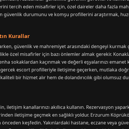
ini tercih eden misafirler için, özel daireler daha fazla m
güvenlik durumunu ve komşu profillerini araştırmak, huzurlu
tın Kurallar
en, güvenlik ve mahremiyet arasındaki dengeyi kurmak çok
ellikle özel misafirler için bazı önlemler almak gerekir. Kona
 tenha sokaklardan kaçınmak ve değerli eşyalarınızı emanet
gercek escort profilleriyle iletişime geçerken, mutlaka doğr
aliteli bir hizmet alır hem de dolandırıcılık gibi olumsuz du
n, iletişim kanallarınızı akıllıca kullanın. Rezervasyon yapa
rinden iletişime geçmek en sağlıklı yoldur. Erzurum Köprük
 önceden keşfedin. Yakınlardaki hastane, eczane veya güvenl