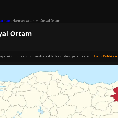
arman
›
Narman Yasam ve Sosyal Ortam
yal Ortam
ayin ekibi bu icerigi duzenli araliklarla gozden gecirmektedir.
Icerik Politikasi