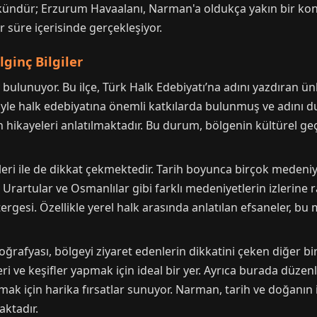
mkündür; Erzurum Havaalanı, Narman'a oldukça yakın bir k
 süre içerisinde gerçekleşiyor.
ginç Bilgiler
bulunuyor. Bu ilçe, Türk Halk Edebiyatı’na adını yazdıran ü
riyle halk edebiyatına önemli katkılarda bulunmuş ve adını d
hikayeleri anlatılmaktadır. Bu durum, bölgenin kültürel ge
eri ile de dikkat çekmektedir. Tarih boyunca birçok medeni
r, Urartular ve Osmanlılar gibi farklı medeniyetlerin izlerine
östergesi. Özellikle yerel halk arasında anlatılan efsaneler, bu
oğrafyası, bölgeyi ziyaret edenlerin dikkatini çeken diğer bi
ri ve keşifler yapmak için ideal bir yer. Ayrıca burada düzenl
k için harika fırsatlar sunuyor. Narman, tarih ve doğanın iç 
aktadır.