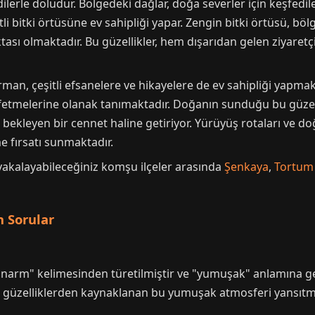
dilerle doludur. Bölgedeki dağlar, doğa severler için keşfedi
tli bitki örtüsüne ev sahipliği yapar. Zengin bitki örtüsü, b
ası olmaktadır. Bu güzellikler, hem dışarıdan gelen ziyaretçil
an, çeşitli efsanelere ve hikayelere de ev sahipliği yapmakta
eşfetmelerine olanak tanımaktadır. Doğanın sunduğu bu güzel
bekleyen bir cennet haline getiriyor. Yürüyüş rotaları ve doğ
e fırsatı sunmaktadır.
akalayabileceğiniz komşu ilçeler arasında
Şenkaya
,
Tortum
 Sorular
narm" kelimesinden türetilmiştir ve "yumuşak" anlamına gel
doğal güzelliklerden kaynaklanan bu yumuşak atmosferi yansıtm