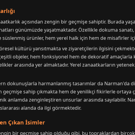
arlığı
aatkarlık açısından zengin bir geçmişe sahiptir. Burada ya
natları günümüzde yaşatmaktadır. Özellikle dokuma sanatı, 
le süslenmiş ürünler, hem yerel halk için hem de misafirler iç
resel kültürü yansıtmakta ve ziyaretçilerin ilgisini çekmekte
çeşitli objeler, hem fonksiyonel hem de dekoratif amaçlarla k
iyelikler arasında yer almaktadır. Yerel zanaatkarların yeten
dern dokunuşlarla harmanlanmış tasarımlar da Narman'da di
m geçmişe sahip çıkmakta hem de yenilikçi fikirlerle ortaya
 anlamda zenginleştiren unsurlar arasında sayılabilir. Nar
slararası alanda da ilgi görmektedir.
en Çıkan İsimler
ngin bir geçmişe sahip olduğu gibi, bu topraklardan birçok ü