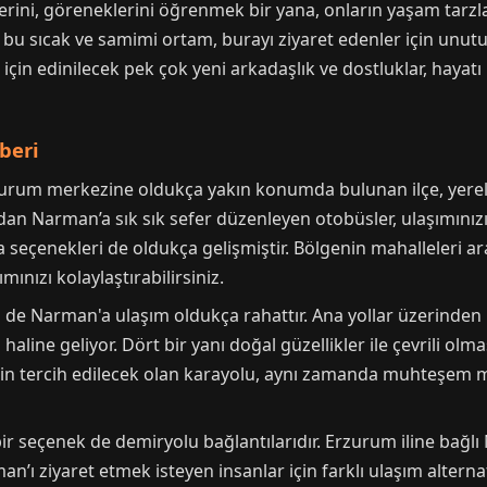
eklerini, göreneklerini öğrenmek bir yana, onların yaşam tarzl
 sıcak ve samimi ortam, burayı ziyaret edenler için unutul
er için edinilecek pek çok yeni arkadaşlık ve dostluklar, haya
beri
zurum merkezine oldukça yakın konumda bulunan ilçe, yerel 
an Narman’a sık sık sefer düzenleyen otobüsler, ulaşımınızı p
a seçenekleri de oldukça gelişmiştir. Bölgenin mahalleleri 
mınızı kolaylaştırabilirsiniz.
n de Narman'a ulaşım oldukça rahattır. Ana yollar üzerinden 
aline geliyor. Dört bir yanı doğal güzellikler ile çevrili olm
çin tercih edilecek olan karayolu, aynı zamanda muhteşem 
seçenek de demiryolu bağlantılarıdır. Erzurum iline bağlı N
ı ziyaret etmek isteyen insanlar için farklı ulaşım alternatif