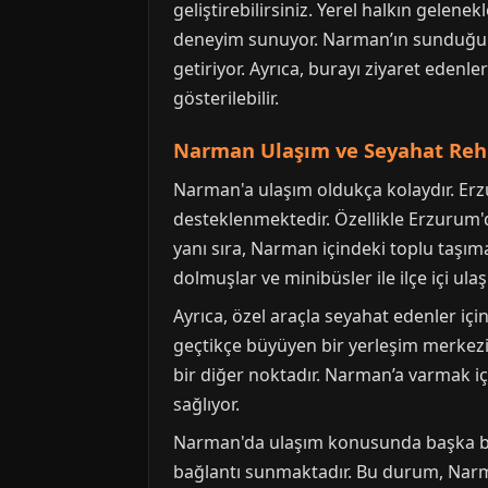
geliştirebilirsiniz. Yerel halkın gelen
deneyim sunuyor. Narman’ın sunduğu bu
getiriyor. Ayrıca, burayı ziyaret edenl
gösterilebilir.
Narman Ulaşım ve Seyahat Reh
Narman'a ulaşım oldukça kolaydır. Er
desteklenmektedir. Özellikle Erzurum'd
yanı sıra, Narman içindeki toplu taşım
dolmuşlar ve minibüsler ile ilçe içi ulaşı
Ayrıca, özel araçla seyahat edenler içi
geçtikçe büyüyen bir yerleşim merkezi h
bir diğer noktadır. Narman’a varmak i
sağlıyor.
Narman'da ulaşım konusunda başka bir 
bağlantı sunmaktadır. Bu durum, Narman’