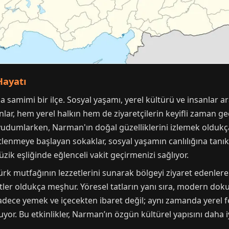
Hayatı
amimi bir ilçe. Sosyal yaşamı, yerel kültürü ve insanlar aras
nlar, hem yerel halkın hem de ziyaretçilerin keyifli zaman g
yudumlarken, Narman'ın doğal güzelliklerini izlemek oldukç
tlenmeye başlayan sokaklar, sosyal yaşamın canlılığına tanık
zik eşliğinde eğlenceli vakit geçirmenizi sağlıyor.
rk mutfağının lezzetlerini sunarak bölgeyi ziyaret edenlere 
zetler oldukça meşhur. Yöresel tatların yanı sıra, modern do
e yemek ve içecekten ibaret değil; aynı zamanda yerel festiv
yor. Bu etkinlikler, Narman’ın özgün kültürel yapısını daha i