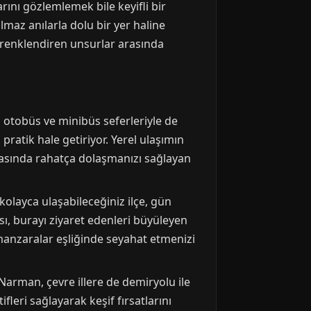
arını gözlemlemek bile keyifli bir
maz anılarla dolu bir yer haline
tı renklendiren unsurlar arasında
otobüs ve minibüs seferleriyle de
ratik hale getiriyor. Yerel ulaşımın
arasında rahatça dolaşmanızı sağlayan
kolayca ulaşabileceğiniz ilçe, gün
ası, burayı ziyaret edenleri büyüleyen
manzaralar eşliğinde seyahat etmenizi
arman, çevre illere de demiryolu ile
leri sağlayarak keşif fırsatlarını