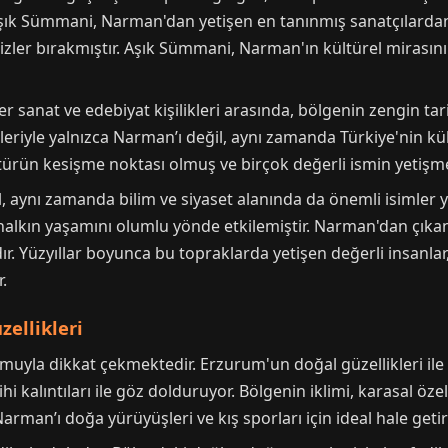
şık Sümmani, Narman'dan yetişen en tanınmış sanatçılardan b
 izler bırakmıştır. Aşık Sümmani, Narman'ın kültürel mirasını
 sanat ve edebiyat kişilikleri arasında, bölgenin zengin tar
leriyle yalnızca Narman’ı değil, aynı zamanda Türkiye'nin kült
ürün kesişme noktası olmuş ve birçok değerli ismin yetişme
ynı zamanda bilim ve siyaset alanında da önemli isimler yetiş
halkın yaşamını olumlu yönde etkilemiştir. Narman'dan çıkan
. Yüzyıllar boyunca bu topraklarda yetişen değerli insanlar,
.
ellikleri
uyla dikkat çekmektedir. Erzurum'un doğal güzellikleri ile 
 kalıntıları ile göz dolduruyor. Bölgenin iklimi, karasal özelli
man’ı doğa yürüyüşleri ve kış sporları için ideal hale getir