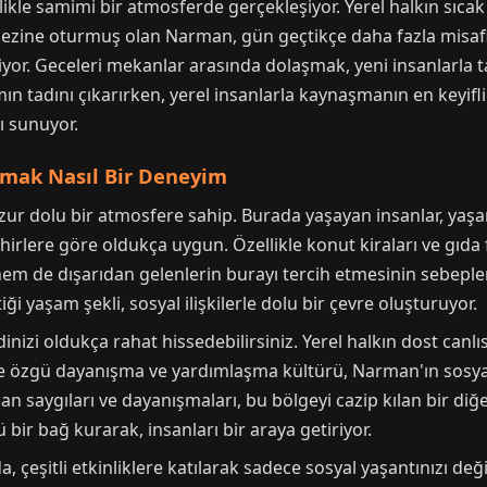
kle samimi bir atmosferde gerçekleşiyor. Yerel halkın sıcak 
ezine oturmuş olan Narman, gün geçtikçe daha fazla misafiri
ekiyor. Geceleri mekanlar arasında dolaşmak, yeni insanlarl
mın tadını çıkarırken, yerel insanlarla kaynaşmanın en keyifli
ı sunuyor.
amak Nasıl Bir Deneyim
r dolu bir atmosfere sahip. Burada yaşayan insanlar, yaşamı
rlere göre oldukça uygun. Özellikle konut kiraları ve gıda f
m de dışarıdan gelenlerin burayı tercih etmesinin sebepleri
ği yaşam şekli, sosyal ilişkilerle dolu bir çevre oluşturuyor.
izi oldukça rahat hissedebilirsiniz. Yerel halkın dost canlı
ere özgü dayanışma ve yardımlaşma kültürü, Narman'ın sosyal
n saygıları ve dayanışmaları, bu bölgeyi cazip kılan bir diğer
 bir bağ kurarak, insanları bir araya getiriyor.
çeşitli etkinliklere katılarak sadece sosyal yaşantınızı deği