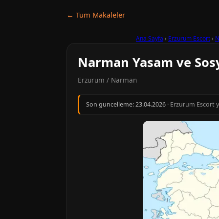
← Tum Makaleler
Ana Sayfa
›
Erzurum Escort
›
N
Narman Yasam ve Sos
Erzurum / Narman
Son guncelleme:
23.04.2026
· Erzurum Escort y