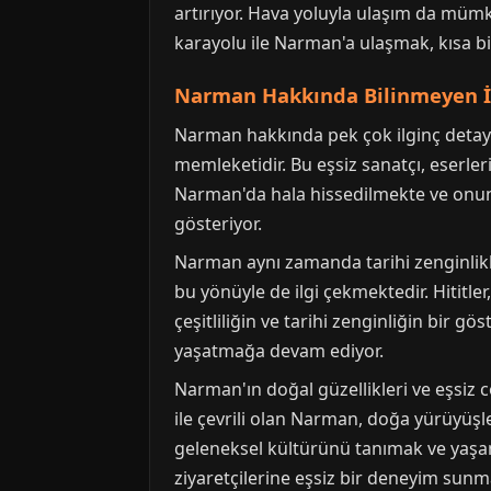
artırıyor. Hava yoluyla ulaşım da mü
karayolu ile Narman'a ulaşmak, kısa bir
Narman Hakkında Bilinmeyen İl
Narman hakkında pek çok ilginç detay 
memleketidir. Bu eşsiz sanatçı, eserle
Narman'da hala hissedilmekte ve onun 
gösteriyor.
Narman aynı zamanda tarihi zenginlikl
bu yönüyle de ilgi çekmektedir. Hititle
çeşitliliğin ve tarihi zenginliğin bir g
yaşatmağa devam ediyor.
Narman'ın doğal güzellikleri ve eşsiz c
ile çevrili olan Narman, doğa yürüyüşle
geleneksel kültürünü tanımak ve yaşama
ziyaretçilerine eşsiz bir deneyim sunm