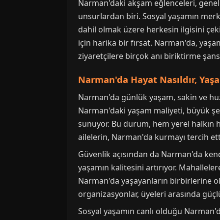
Narman'daki akşam eğlenceleri, genelli
unsurlardan biri. Sosyal yaşamın merk
dahil olmak üzere herkesin ilgisini ç
için harika bir fırsat. Narman'da, yaşa
ziyaretçilere birçok anı biriktirme şans
Narman'da Hayat Nasıldır, Yaş
Narman'da günlük yaşam, sakin ve huzu
Narman'daki yaşam maliyeti, büyük şehi
sunuyor. Bu durum, hem yerel halkın he
ailelerin, Narman'da kurmayı tercih etti
Güvenlik açısından da Narman'da kendin
yaşamın kalitesini artırıyor. Mahallel
Narman'da yaşayanların birbirlerine ola
organizasyonlar, üyeleri arasında güçlü
Sosyal yaşamın canlı olduğu Narman'da, 