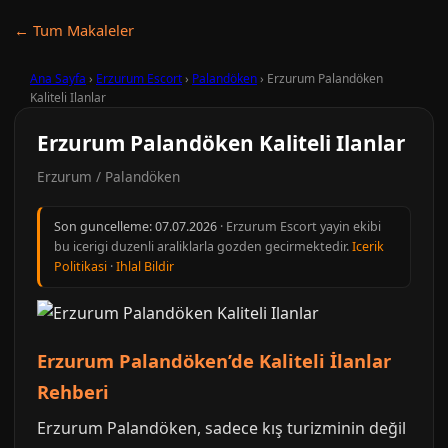
← Tum Makaleler
Ana Sayfa
›
Erzurum Escort
›
Palandöken
›
Erzurum Palandöken
Kaliteli Ilanlar
Erzurum Palandöken Kaliteli Ilanlar
Erzurum / Palandöken
Son guncelleme:
07.07.2026
· Erzurum Escort yayin ekibi
bu icerigi duzenli araliklarla gozden gecirmektedir.
Icerik
Politikasi
·
Ihlal Bildir
Erzurum Palandöken’de Kaliteli İlanlar
Rehberi
Erzurum Palandöken, sadece kış turizminin değil