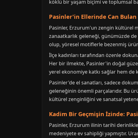
köklü bir yaşam biçimi ve toplumsal bağ
Pasinler'in Ellerinde Can Bulan 
Pasinler, Erzurum'un zengin kültürel mi
zanaatkarlık geleneği, günümüzde de can
olup, yöresel motiflerle bezenmiş ürün
İlçe kadınları tarafından özenle dokuna
Her bir ilmekte, Pasinler'in doğal güzel
yerel ekonomiye katkı sağlar hem de kü
Pasinler'de el sanatları, sadece dokumacı
geleneğinin önemli parçalarıdır. Bu ürü
kültürel zenginliğini ve sanatsal yeten
Kadim Bir Geçmişin İzinde: Pasin
Pasinler, Erzurum ilinin tarihi derinli
medeniyete ev sahipliği yapmıştır. Ura