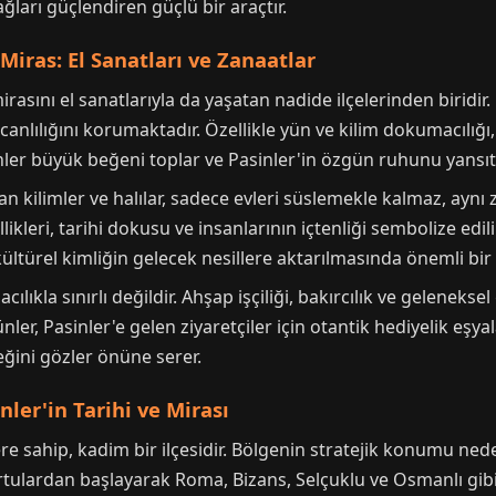
ları güçlendiren güçlü bir araçtır.
Miras: El Sanatları ve Zanaatlar
rasını el sanatlarıyla da yaşatan nadide ilçelerinden biridir
lılığını korumaktadır. Özellikle yün ve kilim dokumacılığı, 
ler büyük beğeni toplar ve Pasinler'in özgün ruhunu yansıtı
n kilimler ve halılar, sadece evleri süslemekle kalmaz, aynı z
likleri, tarihi dokusu ve insanlarının içtenliği sembolize edi
ltürel kimliğin gelecek nesillere aktarılmasında önemli bir 
lıkla sınırlı değildir. Ahşap işçiliği, bakırcılık ve gelenekse
nler, Pasinler'e gelen ziyaretçiler için otantik hediyelik eş
eğini gözler önüne serer.
ler'in Tarihi ve Mirası
klere sahip, kadim bir ilçesidir. Bölgenin stratejik konumu ne
rtulardan başlayarak Roma, Bizans, Selçuklu ve Osmanlı gibi