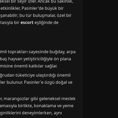
sel bir seyir izler. Ancak bu sakinlik,
tkinlikler, Pasinler'de büyük bir
şanabilir; bu tür buluşmalar, özel bir
ıtasıyla bir
escort
eşliğinde de
rimli toprakları sayesinde buğday, arpa
kbaş hayvan yetiştiriciliğiyle ön plana
omisine önemli katkılar sağlar.
doğrudan tüketiciye ulaştırdığı önemli
nler bulunur. Pasinler'e özgü doğal ve
ler, marangozlar gibi geleneksel meslek
şlamasıyla birlikte, konaklama ve yeme
nginliklerini deneyimlerken, aynı