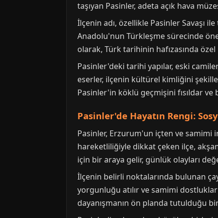
taşıyan Pasinler, adeta açık hava müzes
İlçenin adı, özellikle Pasinler Savaşı i
Anadolu'nun Türkleşme sürecinde önem
olarak, Türk tarihinin hafızasında özel 
Pasinler'deki tarihi yapılar, eski camil
eserler, ilçenin kültürel kimliğini şeki
Pasinler'in köklü geçmişini fısıldar v
Pasinler'de Hayatın Rengi: Sos
Pasinler, Erzurum'un içten ve samimi in
hareketliliğiyle dikkat çeken ilçe, akş
için bir araya gelir, günlük olayları de
İlçenin belirli noktalarında bulunan ça
yorgunluğu atılır ve samimi dostluklar 
dayanışmanın ön planda tutulduğu bir y