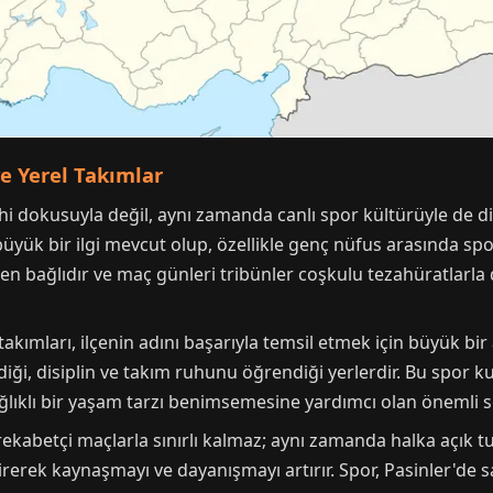
ve Yerel Takımlar
ihi dokusuyla değil, aynı zamanda canlı spor kültürüyle de d
büyük bir ilgi mevcut olup, özellikle genç nüfus arasında spor
ten bağlıdır ve maç günleri tribünler coşkulu tezahüratlarla d
akımları, ilçenin adını başarıyla temsil etmek için büyük bir 
diği, disiplin ve takım ruhunu öğrendiği yerlerdir. Bu spor 
lıklı bir yaşam tarzı benimsemesine yardımcı olan önemli so
 rekabetçi maçlarla sınırlı kalmaz; aynı zamanda halka açık t
getirerek kaynaşmayı ve dayanışmayı artırır. Spor, Pasinler'de