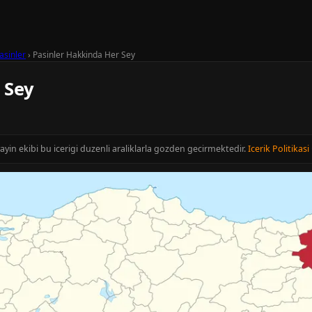
asinler
›
Pasinler Hakkinda Her Sey
 Sey
ayin ekibi bu icerigi duzenli araliklarla gozden gecirmektedir.
Icerik Politikasi