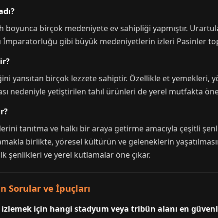
adı?
rih boyunca birçok medeniyete ev sahipliği yapmıştır. Urart
İmparatorluğu gibi büyük medeniyetlerin izleri Pasinler top
ir?
ni yansıtan birçok lezzete sahiptir. Özellikle et yemekleri, 
ı nedeniyle yetiştirilen tahıl ürünleri de yerel mutfakta önem
r?
erini tanıtma ve halkı bir araya getirme amacıyla çeşitli şenl
amakla birlikte, yöresel kültürün ve geleneklerin yaşatılmasın
lk şenlikleri ve yerel kutlamalar öne çıkar.
n Sorular ve İpuçları
nı izlemek için hangi stadyum veya tribün alanı en güven