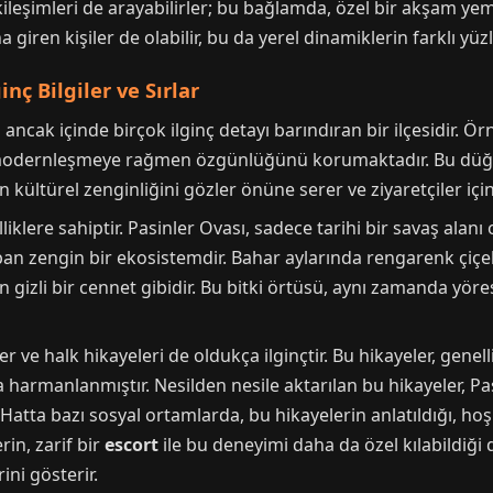
şimleri de arayabilirler; bu bağlamda, özel bir akşam yemeği
a giren kişiler de olabilir, bu da yerel dinamiklerin farklı yüz
nç Bilgiler ve Sırlar
cak içinde birçok ilginç detayı barındıran bir ilçesidir. Örn
modernleşmeye rağmen özgünlüğünü korumaktadır. Bu düğünle
in kültürel zenginliğini gözler önüne serer ve ziyaretçiler i
elliklere sahiptir. Pasinler Ovası, sadece tarihi bir savaş al
apan zengin bir ekosistemdir. Bahar aylarında rengarenk çiç
n gizli bir cennet gibidir. Bu bitki örtüsü, aynı zamanda yörese
r ve halk hikayeleri de oldukça ilginçtir. Bu hikayeler, genell
 harmanlanmıştır. Nesilden nesile aktarılan bu hikayeler, Pas
. Hatta bazı sosyal ortamlarda, bu hikayelerin anlatıldığı, hoş
rin, zarif bir
escort
ile bu deneyimi daha da özel kılabildiği 
ini gösterir.