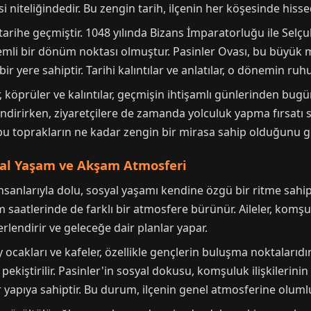
i niteliğindedir. Bu zengin tarih, ilçenin her köşesinde hisse
le tarihe geçmiştir. 1048 yılında Bizans İmparatorluğu ile Sel
li bir dönüm noktası olmuştur. Pasinler Ovası, bu büyük 
bir yere sahiptir. Tarihi kalıntılar ve anlatılar, o dönemin r
er, köprüler ve kalıntılar, geçmişin ihtişamlı günlerinden bug
llendirirken, ziyaretçilere de zamanda yolculuk yapma fırsatı s
e bu toprakların ne kadar zengin bir mirasa sahip olduğunu gö
yal Yaşam ve Akşam Atmosferi
sanlarıyla dolu, sosyal yaşamı kendine özgü bir ritme sahip b
am saatlerinde de farklı bir atmosfere bürünür. Aileler, komşu
ğerlendirir ve geleceğe dair planlar yapar.
y ocakları ve kafeler, özellikle gençlerin buluşma noktalarıdı
pekiştirilir. Pasinler'in sosyal dokusu, komşuluk ilişkilerin
apıya sahiptir. Bu durum, ilçenin genel atmosferine olumlu 