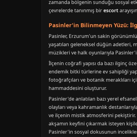
zamanda bölgenin sunduğu sosyal etkile
çevrelerde tanınmış bir
escort
arayışın
Pasinler'in Bilinmeyen Yüzü: İlgi
Pasinler, Erzurum'un sakin görünümlü an
yaşatılan geleneksel düğün adetleri, 
müzikleri ve halk oyunlarıyla Pasinler'
İlçenin coğrafi yapısı da bazı ilginç öz
endemik bitki türlerine ev sahipliği y
fotoğrafçıları ve botanik meraklıları içi
hammaddesini oluşturur.
Pasinler'de anlatılan bazı yerel efsanele
olayları veya kahramanlık destanlarıyla
ve ilçenin mistik atmosferini pekiştirir
akşamın keyfini çıkarmak isteyen kişile
Pasinler'in sosyal dokusunun incelikler