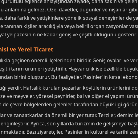
 gürültülü eğlence anlayışından ziyade, daha sakin ve gelenek
u anlamına gelmez. Özel davetler, düğünler ve nişanlar gibi e
, daha farklı ve yetişkinlere yönelik sosyal deneyimler de ya
e tanınan kişiler aracılığıyla veya belirli organizasyonlar vas
al yelpazesinin ne kadar geniş ve çeşitli olduğunu gösterir.
si ve Yerel Ticaret
ıkla geçinen önemli ilçelerinden biridir. Geniş ovaları ve ve
itli tarım ürünleri yetiştirilir. Hayvancılık ise özellikle büyü
ndan birini oluşturur. Bu faaliyetler, Pasinler'in kırsal ekon
ttığı yerdir. Haftalık kurulan pazarlar, köylülerin ürünlerini 
ze ve meyveler, yöresel peynirler, bal ve diğer el yapımı ürü
m de çevre bölgelerden gelenler tarafından büyük ilgi görür.
r ve zanaatkarlar da önemli bir yer tutar. Terziler, demirci
nginleştirir. Ayrıca, son yıllarda turizmin de gelişmeye ba
maktadır. Bazı ziyaretçiler, Pasinler'in kültürel ve tarihi ze