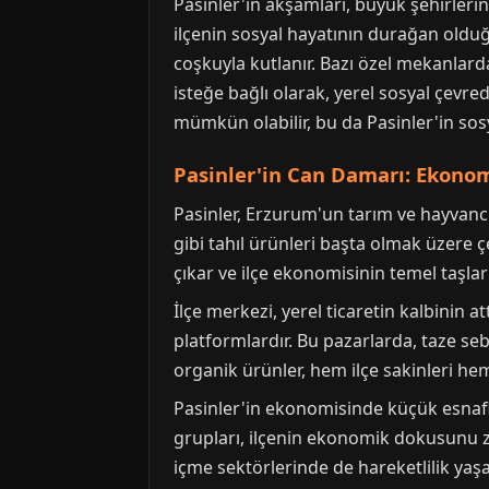
Pasinler'in akşamları, büyük şehirlerin
ilçenin sosyal hayatının durağan olduğ
coşkuyla kutlanır. Bazı özel mekanlarda
isteğe bağlı olarak, yerel sosyal çevred
mümkün olabilir, bu da Pasinler'in sosy
Pasinler'in Can Damarı: Ekonomi
Pasinler, Erzurum'un tarım ve hayvancıl
gibi tahıl ürünleri başta olmak üzere çeş
çıkar ve ilçe ekonomisinin temel taşları
İlçe merkezi, yerel ticaretin kalbinin a
platformlardır. Bu pazarlarda, taze seb
organik ürünler, hem ilçe sakinleri he
Pasinler'in ekonomisinde küçük esnafla
grupları, ilçenin ekonomik dokusunu ze
içme sektörlerinde de hareketlilik yaşan