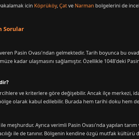
yakalamak icin
Köprüköy
,
Çat
ve
Narman
bolgelerini de incel
n Sorular
ı veren Pasin Ovası'ndan gelmektedir. Tarih boyunca bu ovad
üze kadar ulaşmasını sağlamıştır. Özellikle 1048'deki Pasinl
dir?
rcihlere ve kriterlere göre değişebilir. Ancak ilçe merkezi, ida
bölge olarak kabul edilebilir. Burada hem tarihi doku hem de
şı ile meşhurdur. Ayrıca verimli Pasin Ovası'nda yapılan tarım v
acılığı ile de tanınır. Bölgenin kendine özgü mutfak kültürü de 