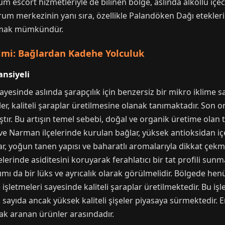
rum escort hizmetleriyle de bilinen bölge, aslında alkollü iç
urum merkezinin yanı sıra, özellikle Palandöken Dağı etekle
şamak mümkündür.
mi: Bağlardan Kadehe Yolculuk
ansiyeli
ayesinde aslında şarapçılık için benzersiz bir mikro iklime s
rler, kaliteli şaraplar üretilmesine olanak tanımaktadır. Son 
ştır. Bu artışın temel sebebi, doğal ve organik üretime olan
e Narman ilçelerinde kurulan bağlar, yüksek antioksidan içe
r, yoğun tanen yapısı ve baharatlı aromalarıyla dikkat çekm
lerinde asiditesini koruyarak ferahlatıcı bir tat profili sun
mı da bir lüks ve ayrıcalık olarak görülmelidir. Bölgede henü
şletmeleri sayesinde kaliteli şaraplar üretilmektedir. Bu işl
rlı sayıda ancak yüksek kaliteli şişeler piyasaya sürmektedir. 
ak aranan ürünler arasındadır.