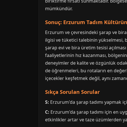
biriktirme fırsatı sunmaktadır. Bölges
mümkündür.
Sonuç: Erzurum Tadım Kültürün
Erzurum ve çevresindeki şarap ve bira t
ilgisi ve tüketici talebinin yükselmes
şarap evi ve bira üretim tesisi açılmas
faaliyetlerinin hız kazanması, bölgeni
deneyimler de kalite ve özgünlük odakl
de öğrenmeleri, bu rotaların en değerl
içecekler keşfetmek değil, aynı zama
Sıkça Sorulan Sorular
S:
Erzurum'da şarap tadımı yapmak iç
C:
Erzurum'da şarap tadımı için en uy
etkinlikler artar ve taze üzümlerden yapı