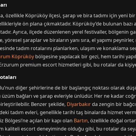
arı
 özellikle Köprüköy ilçesi, şarap ve bira tadımı için yeni b
llikleriyle ön plana çıkmaktadır. Köprüköy’de bulunan bazı ai
ır. Ayrıca, ilçede düzenlenen yerel festivaller, bölgenin 
, yöresel şaraplar ve biraların yanı sıra, el yapımı peynirler
esinde tadım rotalarını planlarken, ulaşım ve konaklama s
urum Köprüköy
bölgesine yapılacak bir gezi, hem tarihi yap
rzurum premium escort hizmetleri gibi, bu rotalar da kişiye 
otaları
’nun diğer şehirlerine de bir başlangıç noktası olarak düşü
lı üzüm bağları ve şarap evleriyle ünlüdür. Her ne kadar coğra
leştirilebilir. Benzer şekilde,
Diyarbakır
da zengin bir bağcı
deki tadım evleri, genellikle tarihi taş binalarda hizmet verm
 Bölgesi’ne açılan bir kapı olan
Bartın
, özellikle doğal ort
m kaliteli escort deneyiminde olduğu gibi, bu rotalar da seya