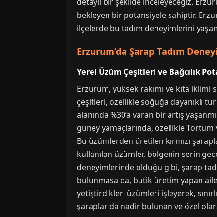
detaylı bir şekilde inceleyeceğiz. Erzu
bekleyen bir potansiyele sahiptir. Erz
ilçelerde bu tadım deneyimlerini ya
Erzurum’da Şarap Tadım Deneyi
Yerel Üzüm Çeşitleri ve Bağcılık Pot
Erzurum, yüksek rakımı ve kıta iklimi s
çeşitleri, özellikle soğuğa dayanıklı tü
alanında %30’a varan bir artış yaşanmı
güney yamaçlarında, özellikle Tortum v
Bu üzümlerden üretilen kırmızı şarapla
kullanılan üzümler, bölgenin serin gece
deneyimlerinde olduğu gibi, şarap tadı
bulunmasa da, butik üretim yapan aile i
yetiştirdikleri üzümleri işleyerek, sını
şaraplar da nadir bulunan ve özel olar