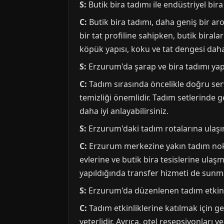
S:
Butik bira tadımı ile endüstriyel bir
C:
Butik bira tadımı, daha geniş bir ar
bir tat profiline sahipken, butik birala
köpük yapısı, koku ve tat dengesi daha 
S:
Erzurum'da şarap ve bira tadımı yap
C:
Tadım sırasında öncelikle doğru servi
temizliği önemlidir. Tadım setlerinde gen
daha iyi anlayabilirsiniz.
S:
Erzurum'daki tadım rotalarına ulaşım
C:
Erzurum merkezine yakın tadım nokt
evlerine ve butik bira tesislerine ulaşm
yapıldığında transfer hizmeti de sunm
S:
Erzurum'da düzenlenen tadım etkinlik
C:
Tadım etkinliklerine katılmak için g
yeterlidir. Ayrıca, otel resepsiyonları ve