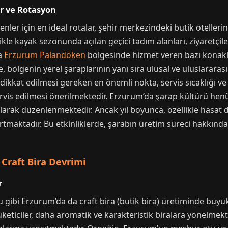
r ve Rotasyon
er için en ideal rotalar, şehir merkezindeki butik otellerin
ikle kayak sezonunda açılan geçici tadım alanları, ziyaretçi
a
Erzurum Palandöken
bölgesinde hizmet veren bazı konakla
 bölgenin yerel şaraplarının yanı sıra ulusal ve uluslararas
ikkat edilmesi gereken en önemli nokta, servis sıcaklığı ve k
servis edilmesi önerilmektedir. Erzurum’da şarap kültürü he
 olarak düzenlenmektedir. Ancak yıl boyunca, özellikle hasat 
tmaktadır. Bu etkinliklerde, şarabın üretim süreci hakkında bi
 Craft Bira Devrimi
r
 gibi Erzurum’da da craft bira (butik bira) üretiminde büyük
tüketiciler, daha aromatik ve karakteristik biralara yönelmekt