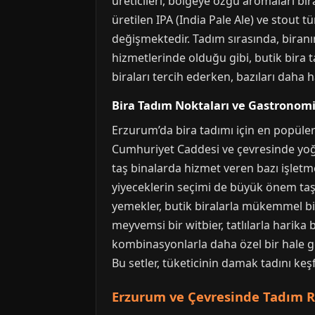
üreticileri, bölgeye özgü aromaları bi
üretilen IPA (India Pale Ale) ve stout t
değişmektedir. Tadım sırasında, biranı
hizmetlerinde olduğu gibi, butik bira t
biraları tercih ederken, bazıları daha
Bira Tadım Noktaları ve Gastrono
Erzurum’da bira tadımı için en popüler 
Cumhuriyet Caddesi ve çevresinde yoğu
taş binalarda hizmet veren bazı işletm
yiyeceklerin seçimi de büyük önem taşı
yemekler, butik biralarla mükemmel bi
meyvemsi bir witbier, tatlılarla harika
kombinasyonlarla daha özel bir hale ge
Bu setler, tüketicinin damak tadını keş
Erzurum ve Çevresinde Tadım Ro