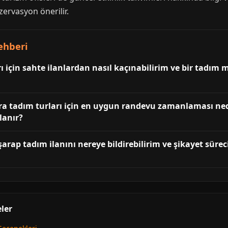
ervasyon önerilir.
ehberi
ı için sahte ilanlardan nasıl kaçınabilirim ve bir tadı
ra tadım turları için en uygun randevu zamanlaması ned
lanır?
arap tadım ilanını nereye bildirebilirim ve şikayet süreci 
ler