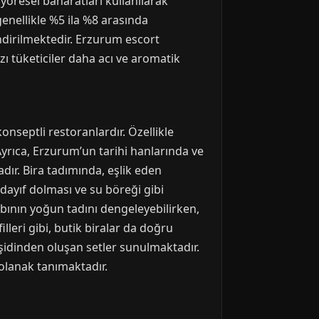
yöresel baharatları kullanılarak
 genellikle %5 ila %8 arasında
ndirilmektedir. Erzurum escort
zı tüketiciler daha acı ve aromatik
onseptli restoranlardır. Özellikle
rıca, Erzurum’un tarihi hanlarında ve
ır. Bira tadımında, eşlik eden
dayıf dolması ve su böreği gibi
bının yoğun tadını dengeleyebilirken,
lleri gibi, butik biralar da doğru
eşidinden oluşan setler sunulmaktadır.
 olanak tanımaktadır.