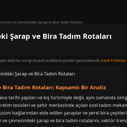
rzurum ve Çevresindeki Şarap ve Bira Tadım Rotaları
i Şarap ve Bira Tadım Rotaları
ayin ekibi bu icerigi duzenli araliklarla gozden gecirmektedir.
Icerik Politikasi
 Bira Tadım Rotaları: Kapsamlı Bir Analiz
e tarihi yapıları ve kış turizmiyle değil, aynı zamanda zen
retim tesisleri ve şehir merkezinde açılan özel tadım mekanla
 üzüm bağlarından elde edilen şaraplar ve yerel bira çeşitle
ve çevresindeki şarap ve bira tadım rotalarını, sektör trend