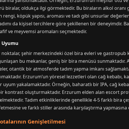
ralarına yansıtmaktadır. Örneğin, Erzurum’un meşhur otu ve 
ürü biralar, oldukça ilgi görmektedir. Bu biraların alkol oranı
n rengi, köpük yapısı, aroması ve tadı gibi unsurlar değerle
adımı da kişisel tercihlere göre şekillenen bir deneyimdir. Ba
 hafif ve meyvemsi aromaları seçmektedir.
mi Uyumu
noktalar, şehir merkezindeki özel bira evleri ve gastropub k
nlaşan bu mekanlar, geniş bir bira menüsü sunmaktadır. Ay
eler, otantik bir atmosferde tadım yapma imkanı sağlamaktad
maktadır. Erzurum’un yöresel lezzetleri olan cağ kebabı, ka
r uyum yakalamaktadır. Örneğin, baharatlı bir IPA, cağ keba
 bir kontrast oluşturmaktadır. Erzurum elden alan escort profi
lmektedir. Tadım etkinliklerinde genellikle 4-5 farklı bira ç
fetmesine ve farklı stiller arasında karşılaştırma yapmasına
talarının Genişletilmesi