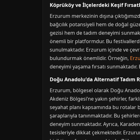
Köprüköy ve İlçelerdeki Keşif Fırsatl
Erzurum merkezinin dışına çıktığımızda,
bağcılık potansiyeli hem de doğal güze
gezisi hem de tadım deneyimi sunmaktad
önemli bir platformdur. Bu festivallerde
sunulmaktadır. Erzurum içinde ve çevr
bulundurmak önemlidir. Örneğin,
Erz
deneyimi yaşama fırsatı sunmaktadır. E
Doğu Anadolu’da Alternatif Tadım R
Erzurum, bölgesel olarak Doğu Anadolu
Akdeniz Bölgesi’ne yakın şehirler, fark
seyahat planı kapsamında bu rotalar bir
şaraplarıyla tanınmaktadır. Bu şehirler
deneyim sunmaktadır. Ayrıca, Karadeniz
tesisleriyle dikkat çekmektedir. Erzuru