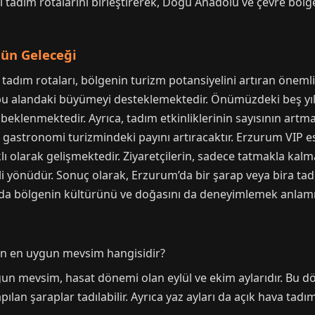
el tadım rotalarını birleştirerek, Doğu Anadolu ve çevre böl
ün Geleceği
adım rotaları, bölgenin turizm potansiyelini artıran önemli 
i, bu alandaki büyümeyi desteklemektedir. Önümüzdeki beş yıl
ı beklenmektedir. Ayrıca, tadım etkinliklerinin sayısının artm
n gastronomi turizmindeki payını artıracaktır. Erzurum VIP e
ı olarak gelişmektedir. Ziyaretçilerin, sadece tatmakla kal
i yönüdür. Sonuç olarak, Erzurum’da bir şarap veya bira tad
nda bölgenin kültürünü ve doğasını da deneyimlemek anlamı
in en uygun mevsim hangisidir?
gun mevsim, hasat dönemi olan eylül ve ekim aylarıdır. Bu
lan şaraplar tadılabilir. Ayrıca yaz ayları da açık hava tadım e