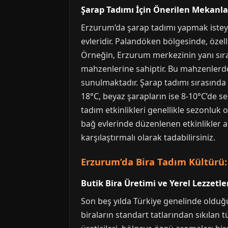
Şarap Tadımı İçin Önerilen Mekanla
Erzurum’da şarap tadımı yapmak isteyenl
evleridir. Palandöken bölgesinde, özell
Örneğin, Erzurum merkezinin yanı sır
mahzenlerine sahiptir. Bu mahzenlerde,
sunulmaktadır. Şarap tadımı sırasında d
18°C, beyaz şarapların ise 8-10°C’de 
tadım etkinlikleri genellikle sezonluk
bağ evlerinde düzenlenen etkinlikler ar
karşılaştırmalı olarak tadabilirsiniz.
Erzurum’da Bira Tadım Kültürü:
Butik Bira Üretimi ve Yerel Lezzetle
Son beş yılda Türkiye genelinde olduğu
biraların standart tatlarından sıkılan 