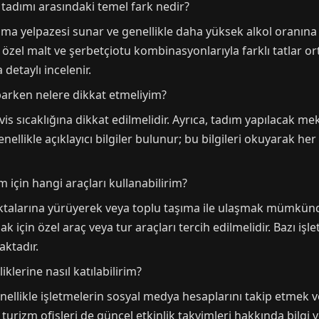
a tadımı arasındaki temel fark nedir?
oma yelpazesi sunar ve genellikle daha yüksek alkol oranına s
r özel malt ve şerbetçiotu kombinasyonlarıyla farklı tatlar or
detaylı incelenir.
arken nelere dikkat etmeliyim?
s sıcaklığına dikkat edilmelidir. Ayrıca, tadım yapılacak me
ellikle açıklayıcı bilgiler bulunur; bu bilgileri okuyarak her 
 için hangi araçları kullanabilirim?
alarına yürüyerek veya toplu taşıma ile ulaşmak mümkündü
ak için özel araç veya tur araçları tercih edilmelidir. Bazı i
aktadır.
lerine nasıl katılabilirim?
enellikle işletmelerin sosyal medya hesaplarını takip etmek
 turizm ofisleri de güncel etkinlik takvimleri hakkında bilgi ver