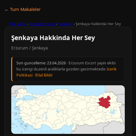
← Tum Makaleler
Ana Sayfa
›
Erzurum Escort
›
Şenkaya
›
Şenkaya Hakkinda Her Sey
Şenkaya Hakkinda Her Sey
Erzurum / Şenkaya
Son guncelleme:
23.04.2026
· Erzurum Escort yayin ekibi
bu icerigi duzenli araliklarla gozden gecirmektedir.
Icerik
Politikasi
·
Ihlal Bildir