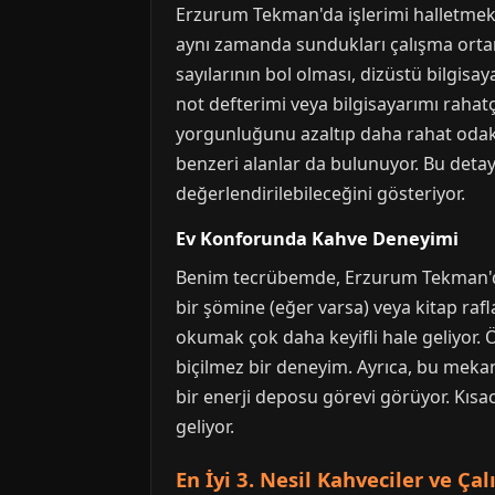
Erzurum Tekman'da işlerimi halletmek iç
aynı zamanda sundukları çalışma ortamı
sayılarının bol olması, dizüstü bilgis
not defterimi veya bilgisayarımı rahat
yorgunluğunu azaltıp daha rahat odakl
benzeri alanlar da bulunuyor. Bu detay
değerlendirilebileceğini gösteriyor.
Ev Konforunda Kahve Deneyimi
Benim tecrübemde, Erzurum Tekman'da 
bir şömine (eğer varsa) veya kitap raf
okumak çok daha keyifli hale geliyor.
biçilmez bir deneyim. Ayrıca, bu mekan
bir enerji deposu görevi görüyor. Kısa
geliyor.
En İyi 3. Nesil Kahveciler ve Ç