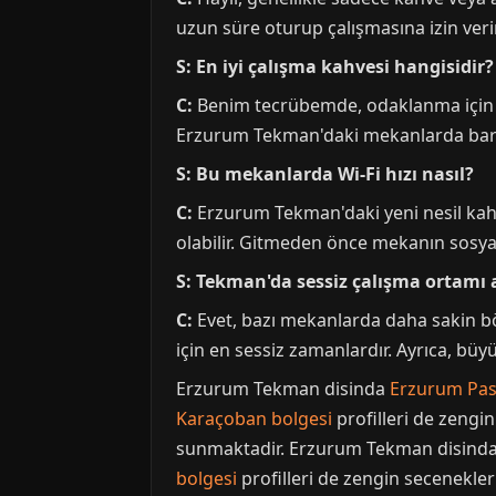
uzun süre oturup çalışmasına izin verir
S: En iyi çalışma kahvesi hangisidir?
C:
Benim tecrübemde, odaklanma için filt
Erzurum Tekman'daki mekanlarda barist
S: Bu mekanlarda Wi-Fi hızı nasıl?
C:
Erzurum Tekman'daki yeni nesil kahve
olabilir. Gitmeden önce mekanın sosya
S: Tekman'da sessiz çalışma ortamı a
C:
Evet, bazı mekanlarda daha sakin böl
için en sessiz zamanlardır. Ayrıca, büyü
Erzurum Tekman disinda
Erzurum Pasi
Karaçoban bolgesi
profilleri de zeng
sunmaktadir. Erzurum Tekman disind
bolgesi
profilleri de zengin secenekle