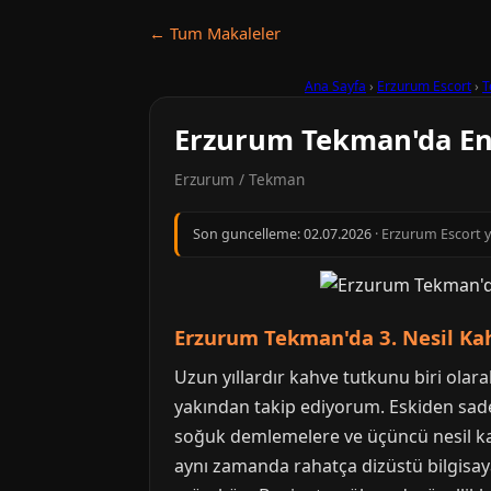
← Tum Makaleler
Ana Sayfa
›
Erzurum Escort
›
T
Erzurum Tekman'da En 
Erzurum / Tekman
Son guncelleme:
02.07.2026
· Erzurum Escort y
Erzurum Tekman'da 3. Nesil Kah
Uzun yıllardır kahve tutkunu biri ola
yakından takip ediyorum. Eskiden sadec
soğuk demlemelere ve üçüncü nesil kah
aynı zamanda rahatça dizüstü bilgisaya