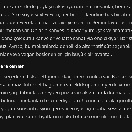
 mekanı sizlerle paylaşmak istiyorum. Bu mekanlar, hem ka
oldu. Size şöyle söyleyeyim, her birinin kendine has bir atmos
nu deneyerek bulmanızı tavsiye ederim. Benim favorilerim
 mekan var. Onların kahvesi o kadar yumuşak ve aromatik ki
, daha çok sütlü kahveler ve latte sanatıyla öne çıkıyor. Bari
uz. Ayrıca, bu mekanlarda genellikle alternatif süt seçenekl
anlar veya vegan beslenenler için büyük bir avantaj.
Gerekenler
seçerken dikkat ettiğim birkaç önemli nokta var. Bunları si
mazsa olmaz. İnternet bağlantısı sürekli kopan bir yerde veri
rımın şarjı bitmek üzereyken priz aramak zorunda kalmak can 
z bulunan mekanları tercih ediyorum. Üçüncü olarak, gürültü
n yoğun konsantrasyon gerektiren işler için daha sessiz me
mayı planlıyorsanız, fiyatların makul olması önemli. Tüm bu k