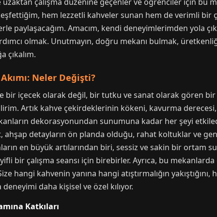
zaktan çalışma düzenine geçenler ve öğrenciler için bu mek
şfettiğim, hem lezzetli kahveler sunan hem de verimli bir ç
zlerle paylaşacağım. Amacım, kendi deneyimlerimden yola çı
ardımcı olmak. Unutmayın, doğru mekanı bulmak, üretkenliğiniz
ğa çıkalım.
Akımı: Neler Değişti?
e bir içecek olarak değil, bir tutku ve sanat olarak gören bi
ebilirim. Artık kahve çekirdeklerinin kökeni, kavurma dereces
anların dekorasyonundan sunumuna kadar her şeyi etkiled
st, ahşap detayların ön planda olduğu, rahat koltuklar ve 
ın en büyük artılarından biri, sessiz ve sakin bir ortam sun
li bir çalışma seansı için birebirler. Ayrıca, bu mekanlarda 
Size hangi kahvenin yanına hangi atıştırmalığın yakıştığını
deneyimi daha kişisel ve özel kılıyor.
amına Katkıları