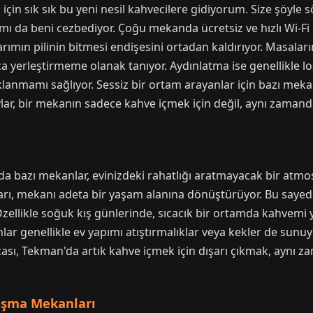
in sık sık bu yeni nesil kahvecilere gidiyorum. Size şöyle s
 da beni cezbediyor. Çoğu mekanda ücretsiz ve hızlı Wi-Fi b
ayarımın pilinin bitmesi endişesini ortadan kaldırıyor. Masa
ça yerleştirmeme olanak tanıyor. Aydınlatma ise genellikle lo
anmamı sağlıyor. Sessiz bir ortam arayanlar için bazı mek
lar, bir mekanın sadece kahve içmek için değil, aynı zamanda
bazı mekanlar, evinizdeki rahatlığı aratmayacak bir atmos
ları, mekanı adeta bir yaşam alanına dönüştürüyor. Bu sayed
 Özellikle soğuk kış günlerinde, sıcacık bir ortamda kahvem
lar genellikle ev yapımı atıştırmalıklar veya kekler de sunu
cası, Tekman'da artık kahve içmek için dışarı çıkmak, aynı z
alışma Mekanları