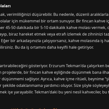
aları
k, verimliliğinizi düşürebilir. Bu nedenle, düzenli aralıklar
lalar için mükemmel bir ortam sunuyor. Bir fincan kahve iç
 her 45-50 dakikada bir 5-10 dakikalık kahve molası vermek,
p, biraz hareket etmek veya etrafı izlemek de zihninizi taz
 Eğer bir arkadaşınızla çalışıyorsanız, kahve molasında iş hak
siniz. Bu da iş ortamını daha keyifli hale getiriyor.
ı artırabileceğini gösteriyor. Erzurum Tekman'da çalışırken 
en projelerde, bir fincan kahve eşliğinde düşünmek bana ilh
ür düşünmemi sağlıyor. Ayrıca, kahve içme ritüeli, beynime “ş
bir şekilde odaklanmama yardımcı oluyor. Size şöyle söyleyeyi
k işe yarayabilir. Tekman'daki bu yeni nesil kahveciler, bu t