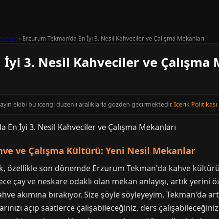
ekman
›
Erzurum Tekman'da En İyi 3. Nesil Kahveciler ve Çalışma Mekanları
İyi 3. Nesil Kahveciler ve Çalışma 
ayin ekibi bu icerigi duzenli araliklarla gozden gecirmektedir.
Icerik Politikasi
ve ve Çalışma Kültürü: Yeni Nesil Mekanlar
rak, özellikle son dönemde Erzurum Tekman'da kahve kültür
e çay ve neskare odaklı olan mekan anlayışı, artık yerini öz
ve akımına bırakıyor. Size şöyle söyleyeyim, Tekman'da artı
rınızı açıp saatlerce çalışabileceğiniz, ders çalışabileceği