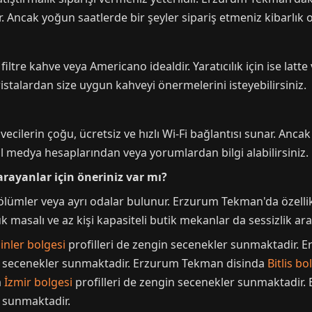
. Ancak yoğun saatlerde bir şeyler sipariş etmeniz kibarlık o
re kahve veya Americano idealdir. Yaratıcılık için ise latte 
alardan size uygun kahveyi önermelerini isteyebilirsiniz.
cilerin çoğu, ücretsiz ve hızlı Wi-Fi bağlantısı sunar. Anc
l medya hesaplarından veya yorumlardan bilgi alabilirsiniz.
rayanlar için öneriniz var mı?
ümler veya ayrı odalar bulunur. Erzurum Tekman'da özellikle
k masalı ve az kişi kapasiteli butik mekanlar da sessizlik aray
nler bolgesi
profilleri de zengin secenekler sunmaktadir.
in secenekler sunmaktadir. Erzurum Tekman disinda
Bitlis bo
a
İzmir bolgesi
profilleri de zengin secenekler sunmaktadir
r sunmaktadir.