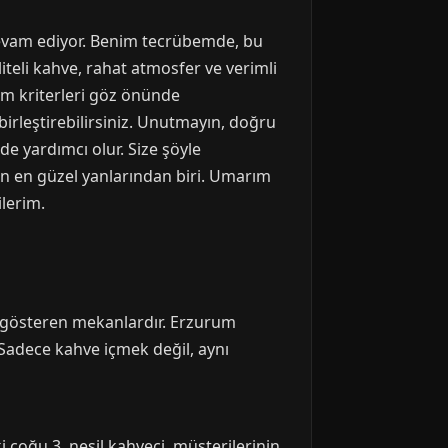
devam ediyor. Benim tecrübemde, bu
teli kahve, rahat atmosfer ve verimli
im kriterleri göz önünde
birleştirebilirsiniz. Unutmayın, doğru
e yardımcı olur. Size şöyle
 en güzel yanlarından biri. Umarım
ilerim.
n gösteren mekanlardır. Erzurum
 Sadece kahve içmek değil, aynı
i çoğu 3. nesil kahveci, müşterilerinin