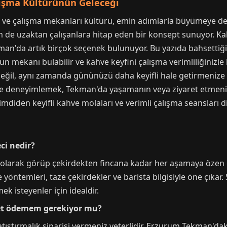
ışma Kültürünün Geleceği
r ve çalışma mekanları kültürü, emin adımlarla büyümeye 
e uzaktan çalışanlara hitap eden bir konsept sunuyor. Kali
man'da artık birçok seçenek bulunuyor. Bu yazıda bahsettiğ
 mekanı bulabilir ve kahve keyfini çalışma verimliliğinizle 
eğil, aynı zamanda gününüzü daha keyifli hale getirmenize d
e deneyimlemek, Tekman'da yaşamanın veya ziyaret etmenin
Şimdiden keyifli kahve molaları ve verimli çalışma seansları d
ci nedir?
nat olarak görüp çekirdekten fincana kadar her aşamaya öze
ntemleri, taze çekirdekler ve barista bilgisiyle öne çıkar.
isteyenler için idealdir.
ret ödemem gerekiyor mu?
tıştırmalık siparişi vermeniz yeterlidir. Erzurum Tekman'dak