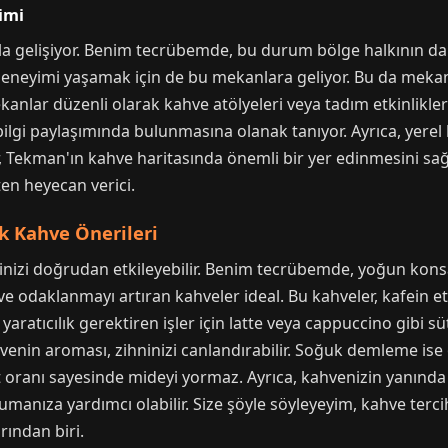
imi
gelişiyor. Benim tecrübemde, bu durum bölge halkının da ilg
e deneyimi yaşamak için de bu mekanlara geliyor. Bu da mekan 
anlar düzenli olarak kahve atölyeleri veya tadım etkinlikleri
ilgi paylaşımında bulunmasına olanak tanıyor. Ayrıca, yerel l
er, Tekman'ın kahve haritasında önemli bir yer edinmesini sağ
n heyecan verici.
ak Kahve Önerileri
inizi doğrudan etkileyebilir. Benim tecrübemde, yoğun konsan
 odaklanmayı artıran kahveler ideal. Bu kahveler, kafein etk
yaratıcılık gerektiren işler için latte veya cappuccino gibi s
nin aroması, zihninizi canlandırabilir. Soğuk demleme ise öz
t oranı sayesinde mideyi yormaz. Ayrıca, kahvenizin yanında b
manıza yardımcı olabilir. Size şöyle söyleyeyim, kahve terci
rından biri.