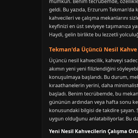
mümkün. Benim tecrübemde, özellikle u
geldi. Bu yazıda, Erzurum Tekman'da ke
kahvecileri ve çalışma mekanlarını si
keyfinizi en üst seviyeye taşımanıza y
Haydi, gelin birlikte bu lezzetli yolculu
Tekman'da Üçüncü Nesil Kahve 
Üçüncü nesil kahvecilik, kahveyi sadec
akımın yeni yeni filizlendiğini söyley
konuşulmaya başlandı. Bu durum, mek
kıraathanelerin yerini, daha minimali
başladı. Benim tecrübemde, bu mekanlar
gününün ardından veya hafta sonu keyif
konusundaki bilgisi de takdire şayan. 
uygun olduğunu anlatabiliyorlar. Bu da 
Yeni Nesil Kahvecilerin Çalışma Ort