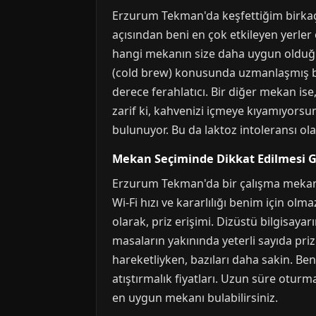
Erzurum Tekman'da keşfettiğim birkaç
açısından beni en çok etkileyen yerler 
hangi mekanın size daha uygun olduğu
(cold brew) konusunda uzmanlaşmış bir
derece ferahlatıcı. Bir diğer mekan ise
zarif ki, kahvenizi içmeye kıyamıyorsun
bulunuyor. Bu da laktoz intoleransı ol
Mekan Seçiminde Dikkat Edilmesi 
Erzurum Tekman'da bir çalışma mekanı 
Wi-Fi hızı ve kararlılığı benim için ol
olarak, priz erişimi. Dizüstü bilgisaya
masaların yakınında yeterli sayıda pri
hareketliyken, bazıları daha sakin. Be
atıştırmalık fiyatları. Uzun süre otur
en uygun mekanı bulabilirsiniz.