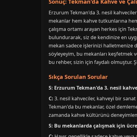
Sonuç: Tekman'da Kahve ve Çal
Erzurum Tekman'da 3. nesil kahvecile
mekanlar hem kahve tutkunlarına hem d
çalışma ortamı arayan herkes için Tek
bulundurarak, siz de kendinize en uygun
mekan sadece işlerinizi halletmenize d
söyleyeyim, bu mekanları keşfetmek v
bu rehber, sizin için faydalı olmuştur. 
Sıkça Sorulan Sorular
S: Erzurum Tekman'da 3. nesil kahve
C:
3. nesil kahveciler, kahveyi bir sa
Tekman'da bu mekanlar, özel demleme yö
zamanda kahve kültürünü deneyimlemek 
S: Bu mekanlarda çalışmak için üc
C:
Hayır, genellikle sadece kahve veya a