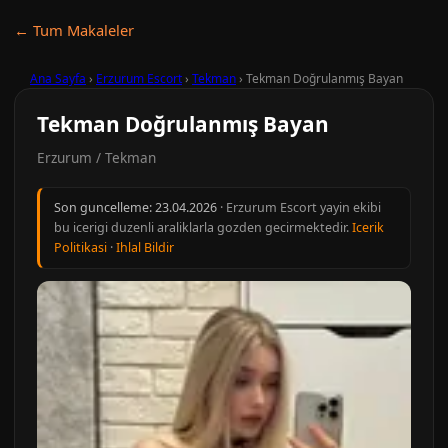
← Tum Makaleler
Ana Sayfa
›
Erzurum Escort
›
Tekman
›
Tekman Doğrulanmış Bayan
Tekman Doğrulanmış Bayan
Erzurum / Tekman
Son guncelleme:
23.04.2026
· Erzurum Escort yayin ekibi
bu icerigi duzenli araliklarla gozden gecirmektedir.
Icerik
Politikasi
·
Ihlal Bildir