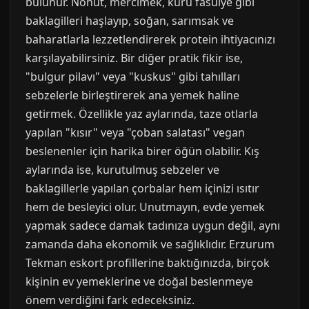
bulunur. Nohut, mercimek, kuru fasulye gibi
baklagilleri haşlayıp, soğan, sarımsak ve
baharatlarla lezzetlendirerek protein ihtiyacınızı
karşılayabilirsiniz. Bir diğer pratik fikir ise,
"bulgur pilavı" veya "kuskus" gibi tahılları
sebzelerle birleştirerek ana yemek haline
getirmek. Özellikle yaz aylarında, taze otlarla
yapılan "kısır" veya "çoban salatası" vegan
beslenenler için harika birer öğün olabilir. Kış
aylarında ise, kurutulmuş sebzeler ve
baklagillerle yapılan çorbalar hem içinizi ısıtır
hem de besleyici olur. Unutmayın, evde yemek
yapmak sadece damak tadınıza uygun değil, aynı
zamanda daha ekonomik ve sağlıklıdır. Erzurum
Tekman eskort profillerine baktığınızda, birçok
kişinin ev yemeklerine ve doğal beslenmeye
önem verdiğini fark edeceksiniz.