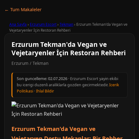
← Tum Makaleler
Ana Sayfa
›
Erzurum Escort
›
Tekman
›
Erzurum Tekman'da Vegan ve
Vejetaryenler İçin Restoran Rehberi
Erzurum Tekman'da Vegan ve
Vejetaryenler İçin Restoran Rehberi
Erzurum / Tekman
Son guncelleme:
02.07.2026
· Erzurum Escort yayin ekibi
bu icerigi duzenli araliklarla gozden gecirmektedir.
Icerik
Politikasi
·
Ihlal Bildir
Erzurum Tekman'da Vegan ve
Vejetaryen Dostu Mekanlar: Bir Rehber