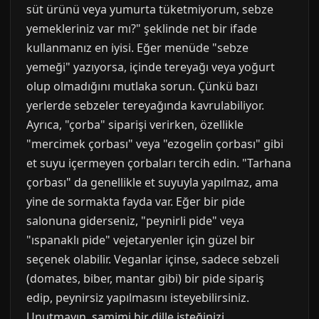
süt ürünü veya yumurta tüketmiyorum, sebze
yemekleriniz var mı?" şeklinde net bir ifade
kullanmanız en iyisi. Eğer menüde "sebze
yemeği" yazıyorsa, içinde tereyağı veya yoğurt
olup olmadığını mutlaka sorun. Çünkü bazı
yerlerde sebzeler tereyağında kavrulabiliyor.
Ayrıca, "çorba" siparişi verirken, özellikle
"mercimek çorbası" veya "ezogelin çorbası" gibi
et suyu içermeyen çorbaları tercih edin. "Tarhana
çorbası" da genellikle et suyuyla yapılmaz, ama
yine de sormakta fayda var. Eğer bir pide
salonuna giderseniz, "peynirli pide" veya
"ıspanaklı pide" vejetaryenler için güzel bir
seçenek olabilir. Veganlar içinse, sadece sebzeli
(domates, biber, mantar gibi) bir pide sipariş
edip, peynirsiz yapılmasını isteyebilirsiniz.
Unutmayın, samimi bir dille isteğinizi