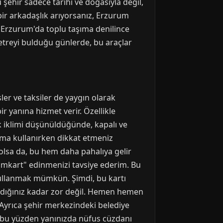
şehir sadece tarihi ve doğasıyla değil,
bir arkadaşlık arıyorsanız, Erzurum
 Erzurum'da toplu taşıma denilince
 metreyi bulduğu günlerde, bu araçlar
r ve taksiler de yaygın olarak
r yanına hizmet verir. Özellikle
k iklimi düşünüldüğünde, kapalı ve
ıma kullanırken dikkat etmeniz
olsa da, bu hem daha pahalıya gelir
umkart" edinmenizi tavsiye ederim. Bu
 kullanmak mümkün. Şimdi, bu kartı
andığınız kadar zor değil. Hemen hemen
 Ayrıca şehir merkezindeki belediye
er, bu yüzden yanınızda nüfus cüzdanı