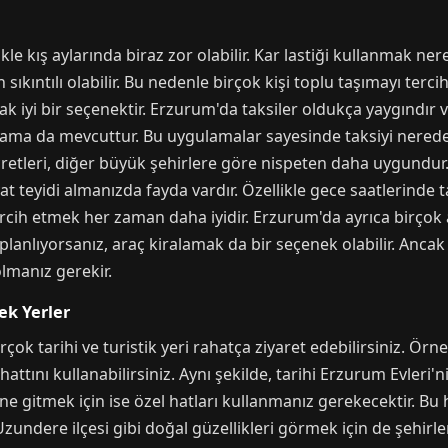
le kış aylarında biraz zor olabilir. Kar lastiği kullanmak ne
kıntılı olabilir. Bu nedenle birçok kişi toplu taşımayı terc
ak iyi bir seçenektir. Erzurum'da taksiler oldukça yaygındır v
lama da mevcuttur. Bu uygulamalar sayesinde taksiyi nered
 ücretleri, diğer büyük şehirlere göre nispeten daha uygundur
t teyidi almanızda fayda vardır. Özellikle gece saatlerinde t
tercih etmek her zaman daha iyidir. Erzurum'da ayrıca birçok
planlıyorsanız, araç kiralamak da bir seçenek olabilir. Anca
olmanız gerekir.
ek Yerler
ok tarihi ve turistik yeri rahatça ziyaret edebilirsiniz. Örne
ttını kullanabilirsiniz. Aynı şekilde, tarihi Erzurum Evleri
gitmek için ise özel hatları kullanmanız gerekecektir. Bu ha
zundere ilçesi gibi doğal güzellikleri görmek için de şehirler