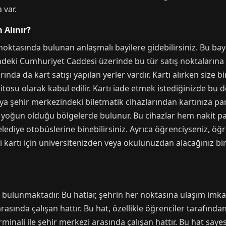
 var.
 Alınır?
ktasında bulunan anlaşmalı bayilere gidebilirsiniz. Bu bayil
esindeki Cumhuriyet Caddesi üzerinde bu tür satış noktalarına
da da kart satışı yapılan yerler vardır. Kartı alırken size bir
osu olarak kabul edilir. Kartı iade etmek istediğinizde bu dep
ya şehir merkezindeki biletmatik cihazlarından kartınıza para
n yoğun olduğu bölgelerde bulunur. Bu cihazlar hem nakit para
elediye otobüslerine binebilirsiniz. Ayrıca öğrenciyseniz, ö
ci kartı için üniversitenizden veya okulunuzdan alacağınız bi
 bulunmaktadır. Bu hatlar, şehrin her noktasına ulaşım imkan
sında çalışan hattır. Bu hat, özellikle öğrenciler tarafından 
rminali ile şehir merkezi arasında çalışan hattır. Bu hat say