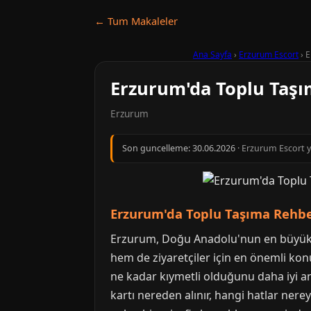
← Tum Makaleler
Ana Sayfa
›
Erzurum Escort
›
E
Erzurum'da Toplu Taşım
Erzurum
Son guncelleme:
30.06.2026
· Erzurum Escort y
Erzurum'da Toplu Taşıma Rehber
Erzurum, Doğu Anadolu'nun en büyük ve 
hem de ziyaretçiler için en önemli ko
ne kadar kıymetli olduğunu daha iyi an
kartı nereden alınır, hangi hatlar nere