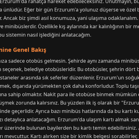
 Erzurum'da rahatça hareket edebileceksiniz. Unutmayın, bu 
a ünlüdür. Eğer bir gün Erzurum'a yolunuz düşerse ve özel 
r. Ancak biz şimdi asıl konumuza, yani ulaşıma odaklanalım.
ve minibüslerdir. Özellikle kış aylarında kar kalınlığının bir
bu sistemin nasıl işlediğini anlatacağım.
mine Genel Bakış
ıza sadece otobüs gelmesin. Şehirde aynı zamanda minibüsle
 seçenek, belediye otobüsleridir. Bu otobüsler, şehrin dört bi
astaneler arasında sık seferler düzenlenir. Erzurum'un soğu
etmek, dışarıda yürümekten çok daha konforludur. Toplu taş
tına sahip olmaktır. Nakit para ile otobüse binmek mümkün 
mek zorunda kalırsınız. Bu yüzden ilk iş olarak bir "Erzur
inde geçerlidir. Ayrıca bazı minibüs hatlarında da bu kartı
nızı detaylıca anlatacağım. Erzurum'da ulaşım kartı almak s
r üzerinde bulunan bayilerden bu kartı temin edebilirsiniz.
ı mevcuttur. Kartı alırken size bir kimlik belgesi sorabilirl