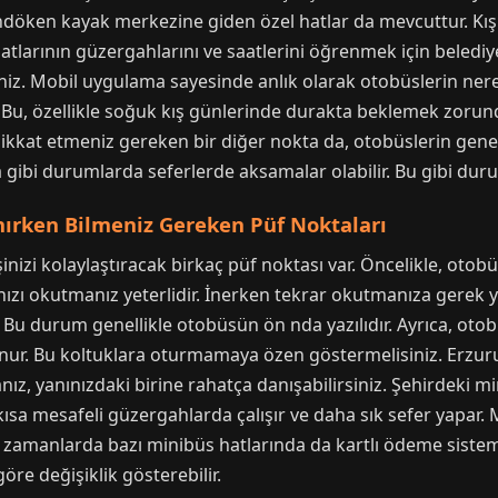
andöken kayak merkezine giden özel hatlar da mevcuttur. Kış 
hatlarının güzergahlarını ve saatlerini öğrenmek için belediy
iniz. Mobil uygulama sayesinde anlık olarak otobüslerin n
. Bu, özellikle soğuk kış günlerinde durakta beklemek zorunda
kkat etmeniz gereken bir diğer nokta da, otobüslerin genell
gibi durumlarda seferlerde aksamalar olabilir. Bu gibi duru
nırken Bilmeniz Gereken Püf Noktaları
nizi kolaylaştıracak birkaç püf noktası var. Öncelikle, otob
nızı okutmanız yeterlidir. İnerken tekrar okutmanıza gerek y
 Bu durum genellikle otobüsün ön nda yazılıdır. Ayrıca, otobü
lunur. Bu koltuklara oturmamaya özen göstermelisiniz. Erzur
nız, yanınızdaki birine rahatça danışabilirsiniz. Şehirdeki m
kısa mesafeli güzergahlarda çalışır ve daha sık sefer yapar.
n zamanlarda bazı minibüs hatlarında da kartlı ödeme sistem
re değişiklik gösterebilir.