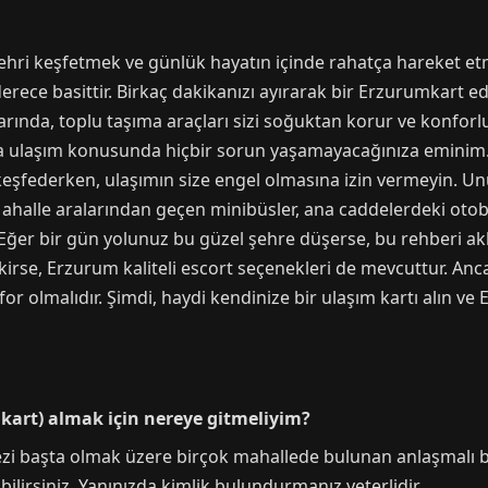
hri keşfetmek ve günlük hayatın içinde rahatça hareket etm
rece basittir. Birkaç dakikanızı ayırarak bir Erzurumkart ed
aylarında, toplu taşıma araçları sizi soğuktan korur ve konfor
da ulaşım konusunda hiçbir sorun yaşamayacağınıza eminim.
nı keşfederken, ulaşımın size engel olmasına izin vermeyin. 
 Mahalle aralarından geçen minibüsler, ana caddelerdeki otob
 Eğer bir gün yolunuz bu güzel şehre düşerse, bu rehberi ak
se, Erzurum kaliteli escort seçenekleri de mevcuttur. Ancak
or olmalıdır. Şimdi, haydi kendinize bir ulaşım kartı alın v
kart) almak için nereye gitmeliyim?
 başta olmak üzere birçok mahallede bulunan anlaşmalı bayil
ilirsiniz. Yanınızda kimlik bulundurmanız yeterlidir.