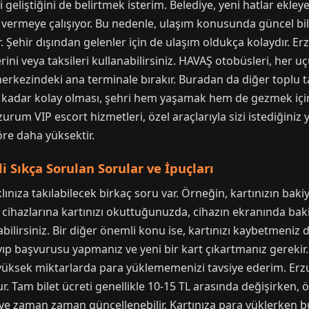
geliştiğini de belirtmek isterim. Belediye, yeni hatlar ekleye
 vermeye çalışıyor. Bu nedenle, ulaşım konusunda güncel bil
. Şehir dışından gelenler için de ulaşım oldukça kolaydır. 
ni veya taksileri kullanabilirsiniz. HAVAŞ otobüsleri, her u
merkezindeki ana terminale bırakır. Buradan da diğer toplu
 kadar kolay olması, şehri hem yaşamak hem de gezmek için c
rum VIP escort hizmetleri, özel araçlarıyla sizi istediğiniz 
öre daha yüksektir.
li Sıkça Sorulan Sorular ve İpuçları
nıza takılabilecek birkaç soru var. Örneğin, kartınızın bakiye
cihazlarına kartınızı okuttuğunuzda, cihazın ekranında baki
bilirsiniz. Bir diğer önemli konu ise, kartınızı kaybetmeni
ıp başvurusu yapmanız ve yeni bir kart çıkartmanız gerekir.
 yüksek miktarlarda para yüklememenizi tavsiye ederim. Erz
 Tam bilet ücreti genellikle 10-15 TL arasında değişirken, 
ir ve zaman zaman güncellenebilir. Kartınıza para yüklerken