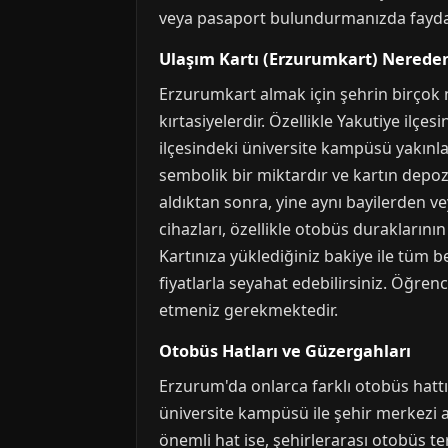
veya pasaport bulundurmanızda fayda
Ulaşım Kartı (Erzurumkart) Nereden
Erzurumkart almak için şehrin birçok no
kırtasiyelerdir. Özellikle Yakutiye ilç
ilçesindeki üniversite kampüsü yakınların
sembolik bir miktardır ve kartın depozit
aldıktan sonra, yine aynı bayilerden ve
cihazları, özellikle otobüs duraklarını
Kartınıza yüklediğiniz bakiye ile tüm b
fiyatlarla seyahat edebilirsiniz. Öğren
etmeniz gerekmektedir.
Otobüs Hatları ve Güzergahları
Erzurum'da onlarca farklı otobüs hattı
üniversite kampüsü ile şehir merkezi ara
önemli hat ise, şehirlerarası otobüs te