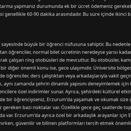
tarma yapmanız durumunda ek bir ücret ödemeniz gerekebilir
i genellikle 60-90 dakika arasındadır. Bu süre içinde ikinci b
i sayesinde büyük bir öğrenci nüfusuna sahiptir. Bu nedenle 
tan öğrenciler, normal bilet ücretinin neredeyse yarısı kadar 
ak çalışan ring otobüsleri de mevcuttur. Bu otobüsler, kampü
 bir diğer önemli konu ise, gece ulaşımıdır. Üniversite bölg
e öğrenciler, ders çalıştıktan veya arkadaşlarıyla vakit geçi
, aynı zamanda şehrin dinamik yapısını deneyimlemek için har
ilere özel indirimler sunar. Ayrıca, şehirdeki kültürel etkinl
 siz de bir öğrenciyseniz, Erzurum'da yaşamak ve okumak size 
z gereken bazı noktalar var. Özellikle gece geç saatlerde top
da var. Erzurum'da ayrıca özel bir arkadaşlık arayanlar için
ırken, güvenilir ve bilinen platformları tercih etmek önemlid