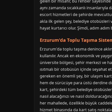
gelen bir misafir, bu rehber sayesinde
aynı zamanda sıcakkanlı insanlarıyla d
escort hizmetleri de şehirde mevcuttu
akla ilk gelen şey, belediye otobüsleri 
hayat kurtarıcı olur. Şimdi, adım adım 
Erzurum'da Toplu Taşıma Siste
Erzurum'da toplu taşıma denince aklın
kullanılır. Ancak en ekonomik ve yaygın
üniversite bölgesi, şehir merkezi ve h
ısıtmalı bir otobüsün içinde seyahat 
gereken en önemli şey, bir ulaşım kar
hem de sürücüye para üstü derdine düş
kart, şehirdeki tüm belediye otobüsler
nasıl alacağınızı ve nasıl dolduracağı
her mahallede, özellikle büyük caddele
hizmet binasında da kart satış noktalar