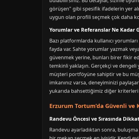
bulabilirsiniz. Bu detaylar, sizinle uyu
görüşen" gibi spesifik ifadelerin yer al
uygun olan profili seçmek çok daha kol
Yorumlar ve Referanslar Ne Kadar G
Bazı platformlarda kullanıcı yorumları
fayda var. Sahte yorumlar yazmak veya
güvenmek yerine, bunları birer fikir ed
temkinli yaklaşın. Gerçekçi ve dengeli 
müşteri portföyüne sahiptir ve bu müş
imkanınız varsa, deneyiminizi paylaşar
yukarıda bahsettiğimiz diğer kriterle
Erzurum Tortum’da Güvenli ve Ke
Randevu Öncesi ve Sırasında Dikkat
Randevu ayarladıktan sonra, buluşma ö
bir mekan seçmek en iyisidir. Kendi evi