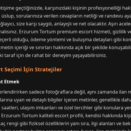
işime geçtiğinizde, karşınızdaki kişinin profesyonelliği hakkın
 üslup, sorularınıza verilen cevapların netliği ve randevu
layıcı, size karşı saygılı, anlayışlı ve net olacaktır. Aşırı acele
şmalısınız. Erzurum Tortum premium escort hizmeti, gizlilik v
çerli olduğu, ödeme yöntemi ve buluşma detayları gibi konul
hizmetin içeriği ve sınırları hakkında açık bir şekilde konuşab
i taraf için de rahat bir deneyim yaşayabilirsiniz.
Seçimi İçin Stratejiler
at Etmek
erlendirirken sadece fotoğraflara değil, aynı zamanda ilan 
larına uyan ve detaylı bilgiler içeren metinler, genellikle daha 
atleri, ulaşım imkanları ve özel tercihler gibi konulara yer
 Erzurum Tortum kaliteli escort profili, kendisi hakkında kiş
aç rengi gibi fiziksel özelliklerin yanı sıra, ilgi alanları ve b