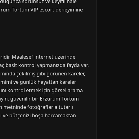
olduğunca sorunsuz ve keyifli hale
Erzurum Tortum VIP escort deneyimine
ridir. Maalesef internet üzerinde
kaç basit kontrol yapmanızda fayda var.
amında çekilmiş gibi görünen kareler,
samimi ve günlük hayattan kareler
dığını kontrol etmek için görsel arama
mayın, güvenilir bir Erzurum Tortum
an metninde fotoğraflarla tutarlı
ızı ve bütçenizi boşa harcamaktan