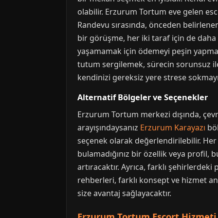
olabilir. Erzurum Tortum eve gelen es
Randevu sırasında, önceden belirlenen k
bir görüşme, her iki taraf için de da
yaşamamak için ödemeyi peşin yapmak ge
tutum sergilemek, sürecin sorunsuz il
kendinizi gereksiz yere strese sokmay
Alternatif Bölgeler ve Seçenekler
Erzurum Tortum merkezi dışında, çevre 
arayışındaysanız
Erzurum Karayazı
böl
seçenek olarak değerlendirilebilir. He
bulamadığınız bir özellik veya profil, b
artıracaktır. Ayrıca, farklı şehirlerdeki
rehberleri, farklı konsept ve hizmet a
size avantaj sağlayacaktır.
Erzurum Tortum Escort Hizmeti 