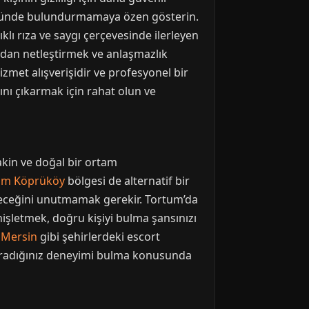
z önünde bulundurmamaya özen gösterin.
klı rıza ve saygı çerçevesinde ilerleyen
adan netleştirmek ve anlaşmazlık
met alışverişidir ve profesyonel bir
nı çıkarmak için rahat olun ve
akin ve doğal bir ortam
um Köprüköy
bölgesi de alternatif bir
ileceğini unutmamak gerekir. Tortum’da
enişletmek, doğru kişiyi bulma şansınızı
a
Mersin
gibi şehirlerdeki escort
k, aradığınız deneyimi bulma konusunda