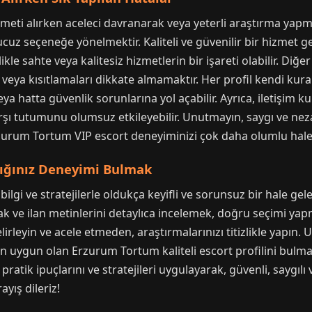
zmeti alırken aceleci davranarak veya yeterli araştırma ya
cuz seçeneğe yönelmektir. Kaliteli ve güvenilir bir hizmet gene
likle sahte veya kalitesiz hizmetlerin bir işareti olabilir. Diğe
eya kısıtlamaları dikkate almamaktır. Her profil kendi kuralla
a hatta güvenlik sorunlarına yol açabilir. Ayrıca, iletişim ku
rşı tutumunu olumsuz etkileyebilir. Unutmayın, saygı ve neza
zurum Tortum VIP escort deneyiminizi çok daha olumlu hale g
ığınız Deneyimi Bulmak
gi ve stratejilerle oldukça keyifli ve sorunsuz bir hale geleb
ak ve ilan metinlerini detaylıca incelemek, doğru seçimi ya
elirleyin ve acele etmeden, araştırmalarınızı titizlikle yapın.
e en uygun olan Erzurum Tortum kaliteli escort profilini bul
ratik ipuçlarını ve stratejileri uygulayarak, güvenli, saygı
ayış dileriz!