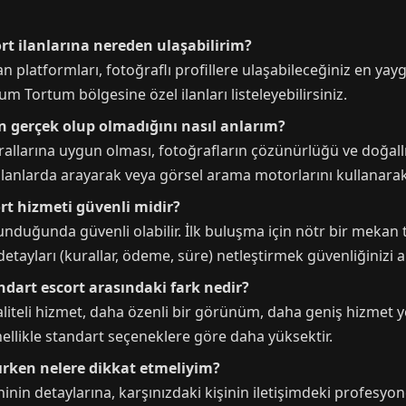
rt ilanlarına nereden ulaşabilirim?
an platformları, fotoğraflı profillere ulaşabileceğiniz en yayg
um Tortum bölgesine özel ilanları listeleyebilirsiniz.
ın gerçek olup olmadığını nasıl anlarım?
kurallarına uygun olması, fotoğrafların çözünürlüğü ve doğall
lı ilanlarda arayarak veya görsel arama motorlarını kullanarak 
rt hizmeti güvenli midir?
unduğunda güvenli olabilir. İlk buluşma için nötr bir mekan 
ayları (kurallar, ödeme, süre) netleştirmek güvenliğinizi ar
ndart escort arasındaki fark nedir?
liteli hizmet, daha özenli bir görünüm, daha geniş hizmet y
ellikle standart seçeneklere göre daha yüksektir.
ırken nelere dikkat etmeliyim?
nin detaylarına, karşınızdaki kişinin iletişimdeki profesyonel