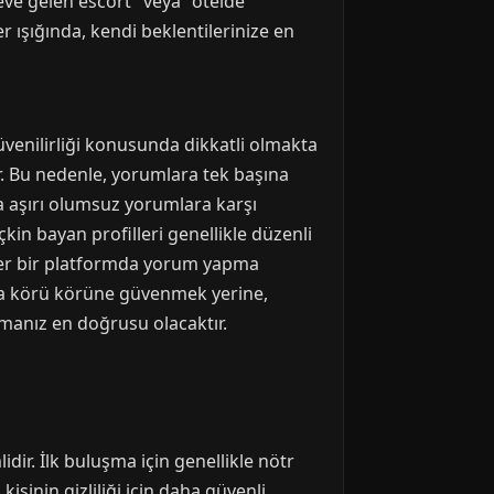
 "eve gelen escort" veya "otelde
er ışığında, kendi beklentilerinize en
üvenilirliği konusunda dikkatli olmakta
r. Bu nedenle, yorumlara tek başına
ya aşırı olumsuz yorumlara karşı
kin bayan profilleri genellikle düzenli
Eğer bir platformda yorum yapma
ara körü körüne güvenmek yerine,
manız en doğrusu olacaktır.
ir. İlk buluşma için genellikle nötr
işinin gizliliği için daha güvenli