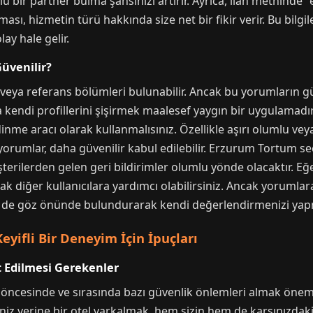
mlu bir partner bulma şansınızı artırır. Ayrıca, ilan metninde
ması, hizmetin türü hakkında size net bir fikir verir. Bu bilgil
ay hale gelir.
üvenilir?
 veya referans bölümleri bulunabilir. Ancak bu yorumların g
 kendi profillerini şişirmek maalesef yaygın bir uygulamadı
inme aracı olarak kullanmalısınız. Özellikle aşırı olumlu ve
yorumlar, daha güvenilir kabul edilebilir. Erzurum Tortum seç
terilerden gelen geri bildirimler olumlu yönde olacaktır. 
ak diğer kullanıcılara yardımcı olabilirsiniz. Ancak yoruml
ri de göz önünde bulundurarak kendi değerlendirmenizi yap
yifli Bir Deneyim İçin İpuçları
 Edilmesi Gerekenler
ncesinde ve sırasında bazı güvenlik önlemleri almak önemlid
niz yerine bir otel varkalmak, hem sizin hem de karşınızdaki k