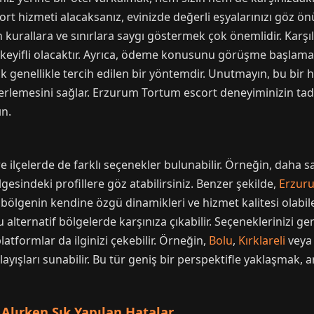
cort hizmeti alacaksanız, evinizde değerli eşyalarınızı gö
urallara ve sınırlara saygı göstermek çok önemlidir. Karşılı
ha keyifli olacaktır. Ayrıca, ödeme konusunu görüşme başlam
nellikle tercih edilen bir yöntemdir. Unutmayın, bu bir hiz
erlemesini sağlar. Erzurum Tortum escort deneyiminizin tadı
ın.
ilçelerde de farklı seçenekler bulunabilir. Örneğin, daha s
gesindeki profillere göz atabilirsiniz. Benzer şekilde,
Erzur
r bölgenin kendine özgü dinamikleri ve hizmet kalitesi olab
u alternatif bölgelerde karşınıza çıkabilir. Seçeneklerinizi g
 platformlar da ilginizi çekebilir. Örneğin,
Bolu
,
Kırklareli
vey
nlayışları sunabilir. Bu tür geniş bir perspektifle yaklaşma
Alırken Sık Yapılan Hatalar