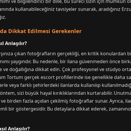
imi ve bilgilendirici bir dille, bu süreci sizin için mümkün 
, anında kullanabileceğiniz tavsiyeler sunarak, aradığınız 
ız.
da Dikkat Edilmesi Gerekenler
ıl Anlaşılır?
ınıza çıkan fotoğrafların gerçekliği, en kritik konulardan bi
lanımı yaygındır. Bu nedenle, bir ilana güvenmeden önce bir
e ve doğallığına dikkat edin. Çok profesyonel ve stüdyo ort
rum Tortum gerçek escort profillerinde ise genellikle daha 
imlerle veya farklı şehirlerdeki ilanlarda kullanılıp kullanılma
 yöntem, sizi büyük hayal kırıklıklarından kurtarabilir. Unut
t ve birden fazla açıdan çekilmiş fotoğraflar sunar. Ayrıca, il
önemli bir göstergesidir. Bu detaylara dikkat ederek, zamanın
sıl Anlaşılır?