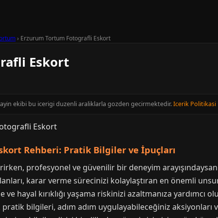
ortum
›
Erzurum Tortum Fotografli Eskort
afli Eskort
ayin ekibi bu icerigi duzenli araliklarla gozden gecirmektedir.
Icerik Politikasi
ort Rehberi: Pratik Bilgiler ve İpuçları
rirken, profesyonel ve güvenilir bir deneyim arayışındaysa
 ilanları, karar verme sürecinizi kolaylaştıran en önemli unsu
nize ve hayal kırıklığı yaşama riskinizi azaltmanıza yardımcı
k pratik bilgileri, adım adım uygulayabileceğiniz aksiyonları