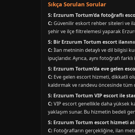
Sıkça Sorulan Sorular
S: Erzurum Tortum’da fotoğraflı esco
C:
Güvenilir eskort rehber siteleri ve il
şehir ve ilçe filtrelemesi yaparak Erzur
S: Bir Erzurum Tortum escort ilanın
C:
İlan metninin detaylı ve dil bilgisi 
ipuçlarıdır. Ayrıca, aynı fotoğrafı fark
S: Erzurum Tortum’da eve gelen esco
C:
Eve gelen escort hizmeti, dikkatli ol
kaldırmak ve randevu öncesinde tüm det
S: Erzurum Tortum VIP escort ile sta
C:
VIP escort genellikle daha yüksek ka
yaklaşım sunar. Bu hizmetin bedeli gen
S: Erzurum Tortum escort hizmeti al
C:
Fotoğrafların gerçekliğine, ilan metni