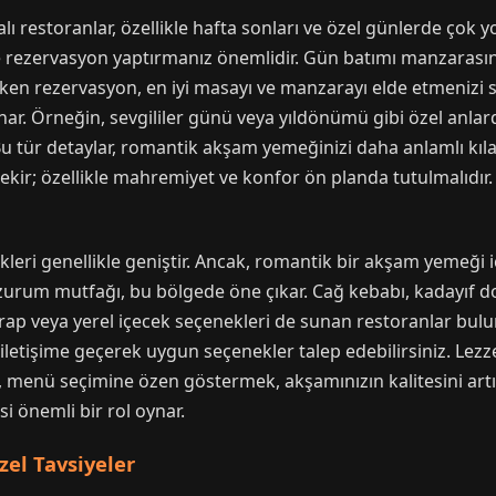
restoranlar, özellikle hafta sonları ve özel günlerde çok y
rezervasyon yaptırmanız önemlidir. Gün batımı manzarasını 
Erken rezervasyon, en iyi masayı ve manzarayı elde etmenizi 
ar. Örneğin, sevgililer günü veya yıldönümü gibi özel anlar
. Bu tür detaylar, romantik akşam yemeğinizi daha anlamlı kı
kir; özellikle mahremiyet ve konfor ön planda tutulmalıdır.
leri genellikle geniştir. Ancak, romantik bir akşam yemeğ
 Erzurum mutfağı, bu bölgede öne çıkar. Cağ kebabı, kadayıf do
ap veya yerel içecek seçenekleri de sunan restoranlar bulu
 iletişime geçerek uygun seçenekler talep edebilirsiniz. Lez
, menü seçimine özen göstermek, akşamınızın kalitesini artır
i önemli bir rol oynar.
el Tavsiyeler