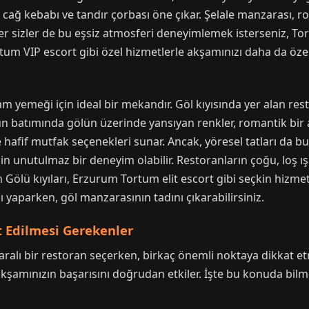
le cağ kebabı ve tandır çorbası öne çıkar. Şelale manzarası, 
 sizler de bu eşsiz atmosferi deneyimlemek isterseniz, Tort
um VIP escort gibi özel hizmetlerle akşamınızı daha da özel k
m yemeği için ideal bir mekandır. Göl kıyısında yer alan rest
Gün batımında gölün üzerinde yansıyan renkler, romantik bir 
 hafif mutfak seçenekleri sunar. Ancak, yöresel tatları da bu
için unutulmaz bir deneyim olabilir. Restoranların çoğu, loş
Gölü kıyıları, Erzurum Tortum elit escort gibi seçkin hizme
 yaparken, göl manzarasının tadını çıkarabilirsiniz.
t Edilmesi Gerekenler
alı bir restoran seçerken, birkaç önemli noktaya dikkat e
kşamınızın başarısını doğrudan etkiler. İşte bu konuda bilm