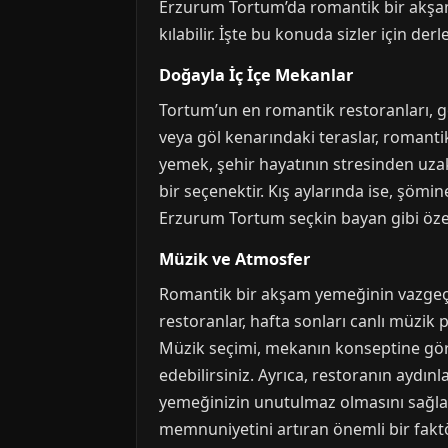
Erzurum Tortum’da romantik bir akşam
kılabilir. İşte bu konuda sizler için derl
Doğayla İç İçe Mekanlar
Tortum’un en romantik restoranları, gen
veya göl kenarındaki teraslar, romanti
yemek, şehir hayatının stresinden uzak
bir seçenektir. Kış aylarında ise, şömi
Erzurum Tortum seçkin bayan gibi özel h
Müzik ve Atmosfer
Romantik bir akşam yemeğinin vazgeçilm
restoranlar, hafta sonları canlı müzik 
Müzik seçimi, mekanın konseptine göre 
edebilirsiniz. Ayrıca, restoranın aydın
yemeğinizin unutulmaz olmasını sağla
memnuniyetini artıran önemli bir fakt