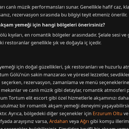
arı canlı müzik performansları sunar. Genellikle hafif caz, kla
anız, rezervasyon sırasında bu bilgiyi teyit etmeniz önerilir.
kşam yemeği için hangi bölgeleri önerirsiniz?
lü kıyıları, en romantik bölgeler arasındadır. Şelale sesi v
i restoranlar genellikle şık ve doğayla iç içedir.
meği için doğal güzellikleri, şık restoranları ve huzurlu a
rtum Gölü’nün sakin manzarası ve yöresel lezzetler, sevdikler
ran seçerken, rezervasyon, zamanlama ve menü seçeneklerine 
e mekanlar ve canlı müzik gibi detaylar, romantik atmosferi 
 Tortum elit escort gibi özel hizmetlerle akşamınızı daha da
unutulmaz bir romantik akşam yemeği deneyimi yaşayabilirs
ır. Ayrıca, bölgedeki diğer seçenekler için
Erzurum Oltu
v
afyada arayışınız varsa,
Ardahan
veya
Ağrı
gibi komşu illeri