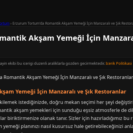
ortum
›
Erzurum Tortum'da Romantik Akşam Yemeği İçin Manzaralı ve Şık Restor
antik Akşam Yemeği İçin Manzaral
ayin ekibi bu icerigi duzenli araliklarla gozden gecirmektedir.
Icerik Politikasi
şam Yemeği İçin Manzaralı ve Şık Restoranlar
i etkilemek istediğinizde, doğru mekan seçimi her şeyi değişt
mantik akşam yemekleri için sunduğu eşsiz atmosferle de dik
ar biriktirmenize olanak tanır. Sizler için hazırladığımız b
m yemeği planınızı nasıl kusursuz hale getirebileceğinizi anl