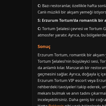
C:
Bazı restoranlar, özellikle hafta sonl
Canlı müzikli bir akşam yemeği istiyors
S: Erzurum Tortum’da romantik bir a
C:
Tortum Şelalesi çevresi ve Tortum Gö
atmosfer yaratır. Ayrıca, bu bölgelerdek
Sonuç
Erzurum Tortum, romantik bir akşam ye
Tortum Şelalesi’nin büyüleyici sesi, To
da anlamlı kılar. Manzaralı bir resto
geçmesini sağlar. Ayrıca, doğayla iç iç
Erzurum Tortum VIP escort veya Erzurum
rehberdeki tavsiyeleri takip ederek, 
mekanı bulmak ve anın tadını çıkarmakt
inceleyebilirsiniz. Daha geniş bir coğr