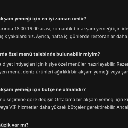
akşam yemeği için en iyi zaman nedir?
ylarında 18:00-19:00 arası, romantik bir akşam yemeği için id
r ışık yakalarsınız. Ayrıca, hafta içi günlerde restoranlar daha
arda özel menü talebinde bulunabilir miyim?
diyet ihtiyaçları için kişiye özel menüler hazırlayabilir. Reze
ryen menü, deniz ürünleri ağırlıklı bir akşam yemeği veya şa
akşam yemeği için bütçe ne olmalıdır?
ü seçimine göre değişir. Ortalama bir akşam yemeği için kiş
veya VIP hizmetler daha yüksek bütçeler gerektirebilir. Anc
müzik var mı?