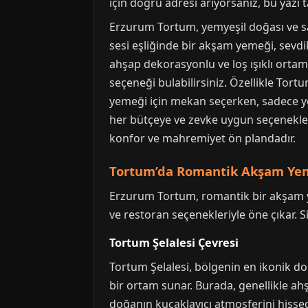
için doğru adresi arıyorsanız, bu yazı 
Erzurum Tortum, yemyeşil doğası ve sak
sesi eşliğinde bir akşam yemeği, sevdikl
ahşap dekorasyonlu ve loş ışıklı orta
seçeneği bulabilirsiniz. Özellikle Tor
yemeği için mekan seçerken, sadece ye
her bütçeye ve zevke uygun seçenekle
konfor ve mahremiyet ön plandadır.
Tortum’da Romantik Akşam Yeme
Erzurum Tortum, romantik bir akşam ye
ve restoran seçenekleriyle öne çıkar. S
Tortum Şelalesi Çevresi
Tortum Şelalesi, bölgenin en ikonik doğ
bir ortam sunar. Burada, genellikle ahş
doğanın kucaklayıcı atmosferini hissede