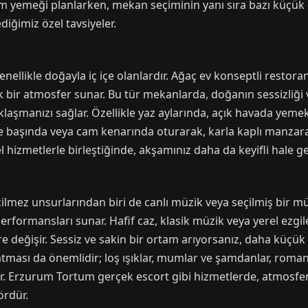
 yemeği planlarken, mekan seçiminin yanı sıra bazı küçük
ediğimiz özel tavsiyeler.
ellikle doğayla iç içe olanlardır. Ağaç ev konseptli restora
k bir atmosfer sunar. Bu tür mekanlarda, doğanın sessizliği
laşmanızı sağlar. Özellikle yaz aylarında, açık havada yeme
ne başında veya cam kenarında oturarak, karla kaplı manzaray
izmetlerle birleştiğinde, akşamınız daha da keyifli hale gel
ez unsurlarından biri de canlı müzik veya seçilmiş bir müzi
performansları sunar. Hafif caz, klasik müzik veya yerel ezg
değişir. Sessiz ve sakin bir ortam arıyorsanız, daha küçük v
latması da önemlidir; loş ışıklar, mumlar ve şamdanlar, roman
r. Erzurum Tortum gerçek escort gibi hizmetlerde, atmosfe
ördür.