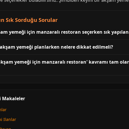
e seçenekler bulabilirsiniz. Şimdiden keyifli bir akşam yemeğ
n Sık Sorduğu Sorular
 yemeği için manzaralı restoran seçerken sık yapılan y
akşam yemeği planlarken nelere dikkat edilmeli?
kşam yemeği için manzaralı restoran' kavramı tam olar
i Makaleler
nlar
 Ilanlar