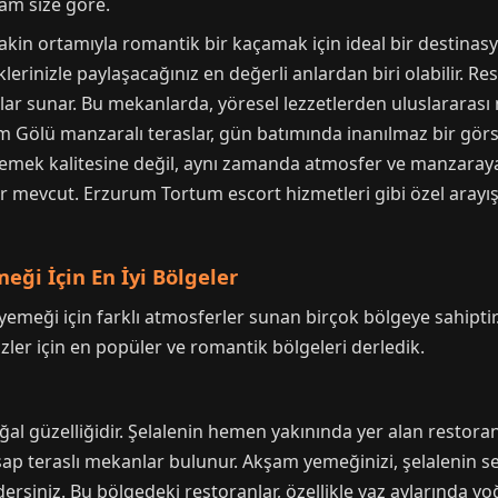
tam size göre.
in ortamıyla romantik bir kaçamak için ideal bir destinasy
erinizle paylaşacağınız en değerli anlardan biri olabilir. Rest
mlar sunar. Bu mekanlarda, yöresel lezzetlerden uluslararas
tum Gölü manzaralı teraslar, gün batımında inanılmaz bir gö
mek kalitesine değil, aynı zamanda atmosfer ve manzaraya 
r mevcut. Erzurum Tortum escort hizmetleri gibi özel arayı
ği İçin En İyi Bölgeler
meği için farklı atmosferler sunan birçok bölgeye sahipti
izler için en popüler ve romantik bölgeleri derledik.
al güzelliğidir. Şelalenin hemen yakınında yer alan restoranla
ap teraslı mekanlar bulunur. Akşam yemeğinizi, şelalenin ser
rsiniz. Bu bölgedeki restoranlar, özellikle yaz aylarında yo