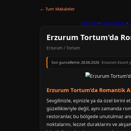
← Tum Makaleler
Ana Sayfa
›
Erzurum Escort
›
T
Erzurum Tortum'da Rom
Erzurum / Tortum
Son guncelleme:
28.06.2026
· Erzurum Escort y
Erzurum Tortum’da Romantik Ak
Sevgilinizle, eşinizle ya da özel birin
güzellikleriyle değil, aynı zamanda ro
restoranlar, bu bölgede unutulmaz anıl
noktalarını, lezzet duraklarını ve akşa