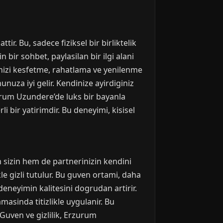
ir. Bu, sadece fiziksel bir birliktelik
 bir sohbet, paylasilan bir ilgi alani
dinizi kesfetme, rahatlama ve yenilenme
uza iyi gelir. Kendinize ayirdiginiz
zurum Uzundere’de luks bir bayanla
 bir yatirimdir. Bu deneyimi, kisisel
m sizin hem de partnerinizin kendini
kle gizli tutulur. Bu guven ortami, daha
eneyimin kalitesini dogrudan artirir.
asinda titizlikle uygulanir. Bu
Guven ve gizlilik, Erzurum