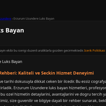
zundere
›
Erzurum Uzundere Luks Bayan
ks Bayan
ayin ekibi bu icerigi duzenli araliklarla gozden gecirmektedir.
Icerik Politikasi
ehberi: Kaliteli ve Seckin Hizmet Deneyimi
 tarihi dokusuyla dikkat ceken bir ilcedir. Bu essiz cografyad
azirladik. Erzurum Uzundere luks bayan hizmetleri, profesyo
bu ozel hizmetin detaylarini, avantajlarini ve dogru tercih 
imiz, size guvenilir ve bilgiye dayali bir rehber sunarak, bek