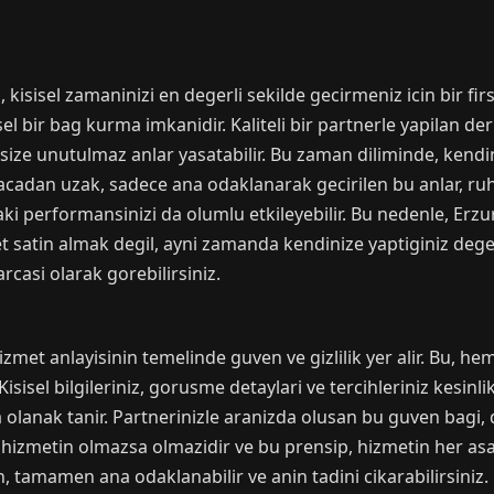
isel zamaninizi en degerli sekilde gecirmeniz icin bir firsatt
 bir bag kurma imkanidir. Kaliteli bir partnerle yapilan derin
us, size unutulmaz anlar yasatabilir. Bu zaman diliminde, ken
adan uzak, sadece ana odaklanarak gecirilen bu anlar, ruhun
aki performansinizi da olumlu etkileyebilir. Bu nedenle, Er
 satin almak degil, ayni zamanda kendinize yaptiginiz degerli
casi olarak gorebilirsiniz.
et anlayisinin temelinde guven ve gizlilik yer alir. Bu, he
sisel bilgileriniz, gorusme detaylari ve tercihleriniz kesinli
 olanak tanir. Partnerinizle aranizda olusan bu guven bagi, d
r hizmetin olmazsa olmazidir ve bu prensip, hizmetin her asam
tamamen ana odaklanabilir ve anin tadini cikarabilirsiniz. 