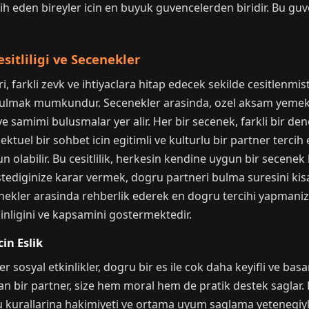
h eden bireyler icin en buyuk guvencelerden biridir. Bu guv
itliligi ve Secenekler
farkli zevk ve ihtiyaclara hitap edecek sekilde cesitlenmist
bulmak mumkundur. Secenekler arasinda, ozel aksam yemekle
ve samimi bulusmalar yer alir. Her bir secenek, farkli bir de
ektuel bir sohbet icin egitimli ve kulturlu bir partner tercih 
un olabilir. Bu cesitlilik, herkesin kendine uygun bir secenek
ediginize karar vermek, dogru partneri bulma suresini kisal
ekler arasinda rehberlik ederek en dogru tercihi yapmaniza ya
nligini ve kapsamini gostermektedir.
cin Eslik
ger sosyal etkinlikler, dogru bir es ile cok daha keyifli ve bas
unan bir partner, size hem moral hem de pratik destek saglar
u kurallarina hakimiyeti ve ortama uyum saglama yetenegiyle 