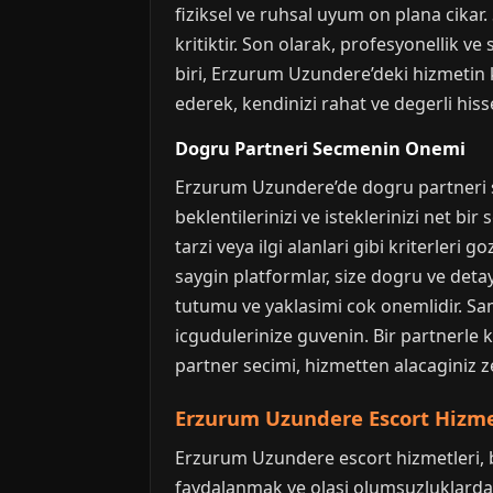
fiziksel ve ruhsal uyum on plana cika
kritiktir. Son olarak, profesyonellik ve
biri, Erzurum Uzundere’deki hizmetin k
ederek, kendinizi rahat ve degerli hiss
Dogru Partneri Secmenin Onemi
Erzurum Uzundere’de dogru partneri se
beklentilerinizi ve isteklerinizi net bir
tarzi veya ilgi alanlari gibi kriterler
saygin platformlar, size dogru ve detayl
tutumu ve yaklasimi cok onemlidir. Samimi
icgudulerinize guvenin. Bir partnerle
partner secimi, hizmetten alacaginiz z
Erzurum Uzundere Escort Hizme
Erzurum Uzundere escort hizmetleri, be
faydalanmak ve olasi olumsuzluklardan 