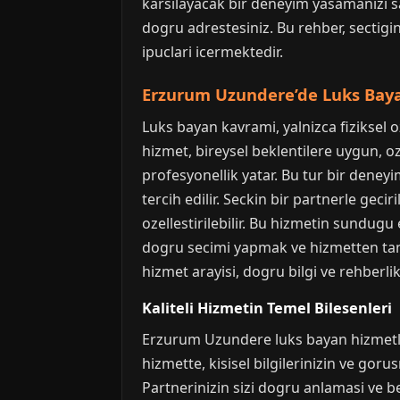
karsilayacak bir deneyim yasamanizi sa
dogru adrestesiniz. Bu rehber, sectigi
ipuclari icermektedir.
Erzurum Uzundere’de Luks Bay
Luks bayan kavrami, yalnizca fiziksel o
hizmet, bireysel beklentilere uygun, ozgu
profesyonellik yatar. Bu tur bir deneyim
tercih edilir. Seckin bir partnerle ge
ozellestirilebilir. Bu hizmetin sundugu 
dogru secimi yapmak ve hizmetten tam an
hizmet arayisi, dogru bilgi ve rehberlik
Kaliteli Hizmetin Temel Bilesenleri
Erzurum Uzundere luks bayan hizmetleri
hizmette, kisisel bilgilerinizin ve gor
Partnerinizin sizi dogru anlamasi ve b