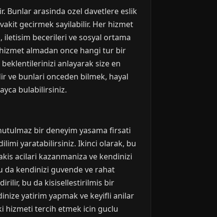
r. Bunlar arasinda ozel davetlere eslik
akit gecirmek sayilabilir. Her hizmet
i, iletisim becerileri ve sosyal ortama
hizmet almadan once hangi tur bir
beklentilerinizi anlayarak size en
ir ve bunlari onceden bilmek, hayal
ayca bulabilirsiniz.
unutulmaz bir deneyim yasama firsati
imi yaratabilirsiniz. Ikinci olarak, bu
bakis acilari kazanmaniza ve kendinizi
bu da kendinizi guvende ve rahat
lir, bu da kisisellestirilmis bir
dinize yatirim yapmak ve keyifli anilar
i hizmeti tercih etmek icin guclu