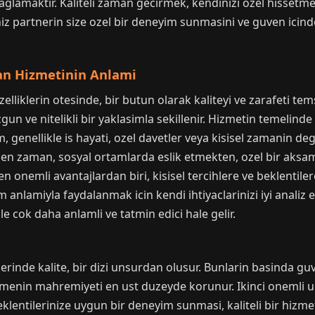
glamaktir. Kaliteli zaman gecirmek, kendinizi ozel hissetme
niz partnerin size ozel bir deneyim sunmasini ve guven icind
an Hizmetinin Anlami
zelliklerin otesinde, bir butun olarak kaliteyi ve zarafeti t
n ve nitelikli bir yaklasimla sekillenir. Hizmetin temelinde kar
, genellikle is hayati, ozel davetler veya kisisel zamanin deg
cirilen zaman, sosyal ortamlarda eslik etmekten, ozel bir ak
en onemli avantajlardan biri, kisisel tercihlere ve beklentile
lamiyla faydalanmak icin kendi ihtiyaclarinizi iyi analiz et
le cok daha anlamli ve tatmin edici hale gelir.
nde kalite, bir dizi unsurdan olusur. Bunlarin basinda guven 
usmenin mahremiyeti en ust duzeyde korunur. Ikinci onemli unsu
eklentilerinize uygun bir deneyim sunmasi, kaliteli bir hizm