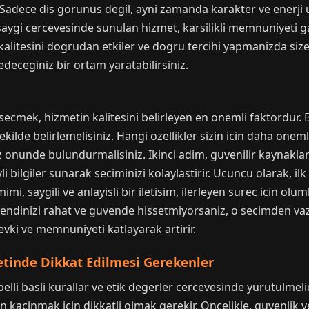
r. Sadece dis gorunus degil, ayni zamanda karakter ve enerj
 saygi cercevesinde sunulan hizmet, karsilikli memnuniyeti gar
alitesini dogrudan etkiler ve dogru tercihi yapmanizda size 
edeceginiz bir ortam yaratabilirsiniz.
cmek, hizmetin kalitesini belirleyen en onemli faktordur. B
 sekilde belirlemelisiniz. Hangi ozellikler sizin icin daha oneml
i goz onunde bulundurmalisiniz. Ikinci adim, guvenilir kaynakl
i bilgiler sunarak seciminizi kolaylastirir. Ucuncu olarak, ilk
, saygili ve anlayisli bir iletisim, ilerleyen surec icin oluml
 kendinizi rahat ve guvende hissetmiyorsaniz, o secimden v
evki ve memnuniyeti katlayarak artirir.
tinde Dikkat Edilmesi Gerekenler
lli basli kurallar ve etik degerler cercevesinde yurutulmel
kacinmak icin dikkatli olmak gerekir. Oncelikle, guvenlik ve 