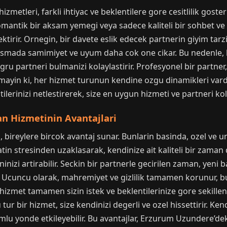
etleri, farkli ihtiyac ve beklentilere gore cesitlilik gosteri
antik bir aksam yemegi veya sadece kaliteli bir sohbet ve v
rektirir. Ornegin, bir davete eslik edecek partnerin giyim tarz
smada samimiyet ve uyum daha cok one cikar. Bu nedenle, 
u partneri bulmanizi kolaylastirir. Profesyonel bir partner, 
ayin ki, her hizmet turunun kendine ozgu dinamikleri vard
tilerinizi netlestirerek, size en uygun hizmeti ve partneri kol
n Hizmetinin Avantajlari
bireylere bircok avantaj sunar. Bunlarin basinda, ozel ve 
n stresinden uzaklasarak, kendinize ait kaliteli bir zaman dil
inizi artirabilir. Seckin bir partnerle gecirilen zaman, yeni 
ir. Ucuncu olarak, mahremiyet ve gizlilik tamamen korunur, 
zmet tamamen sizin istek ve beklentilerinize gore sekillendiri
ur bir hizmet, size kendinizi degerli ve ozel hissettirir. Ken
umlu yonde etkileyebilir. Bu avantajlar, Erzurum Uzundere’dek