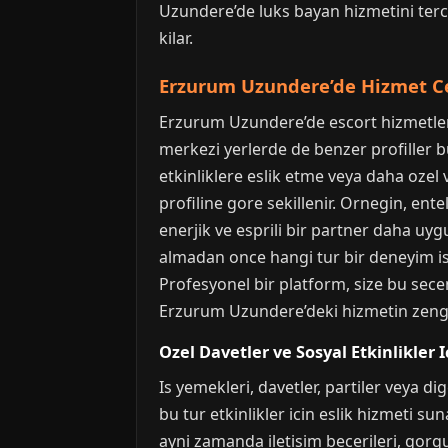
Uzundere’de luks bayan hizmetini terci
kilar.
Erzurum Uzundere’de Hizmet Ces
Erzurum Uzundere’de escort hizmetleri, 
merkezi yerlerde de benzer profiller 
etkinliklere eslik etme veya daha ozel 
profiline gore sekillenir. Ornegin, entel
enerjik ve esprili bir partner daha uyg
almadan once hangi tur bir deneyim ist
Profesyonel bir platform, size bu secen
Erzurum Uzundere’deki hizmetin zengi
Ozel Davetler ve Sosyal Etkinlikler I
Is yemekleri, davetler, partiler veya di
bu tur etkinlikler icin eslik hizmeti s
ayni zamanda iletisim becerileri, gorg