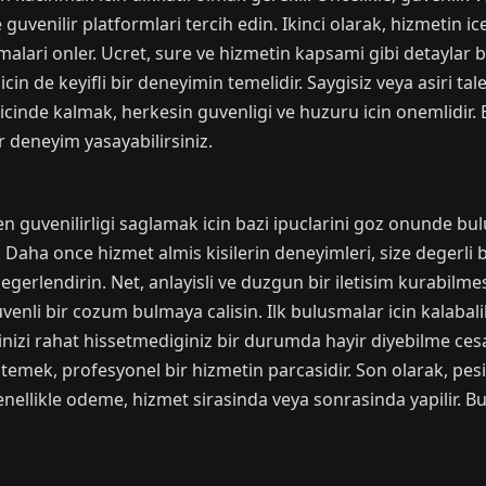
ve guvenilir platformlari tercih edin. Ikinci olarak, hizmetin 
malari onler. Ucret, sure ve hizmetin kapsami gibi detaylar 
f icin de keyifli bir deneyimin temelidir. Saygisiz veya asiri 
ar icinde kalmak, herkesin guvenligi ve huzuru icin onemlidir
r deneyim yasayabilirsiniz.
 guvenilirligi saglamak icin bazi ipuclarini goz onunde bulun
aha once hizmet almis kisilerin deneyimleri, size degerli bilg
degerlendirin. Net, anlayisli ve duzgun bir iletisim kurabilm
nli bir cozum bulmaya calisin. Ilk bulusmalar icin kalabalik
dinizi rahat hissetmediginiz bir durumda hayir diyebilme cesa
temek, profesyonel bir hizmetin parcasidir. Son olarak, pesi
enellikle odeme, hizmet sirasinda veya sonrasinda yapilir. Bu