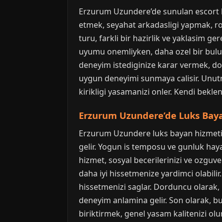
Erzurum Uzundere’de sunulan escort hizm
etmek, seyahat arkadasligi yapmak, rom
turu, farkli bir hazirlik ve yaklasim ge
uyumu onemliyken, daha ozel bir bulu
deneyim istediginize karar vermek, dogr
uygun deneyimi sunmaya calisir. Unutm
kirikligi yasamanizi onler. Kendi beklen
Erzurum Uzundere’de Luks Baya
Erzurum Uzundere luks bayan hizmeti, 
gelir. Yogun is temposu ve gunluk hayati
hizmet, sosyal becerilerinizi ve ozguven
daha iyi hissetmenize yardimci olabil
hissetmenizi saglar. Dorduncu olarak, hi
deneyim anlamina gelir. Son olarak, bu t
biriktirmek, genel yasam kalitenizi ol