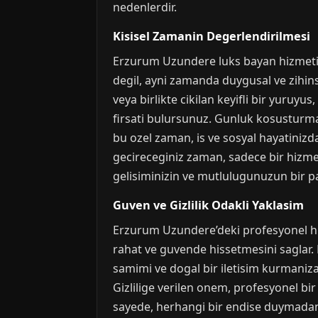
nedenlerdir.
Kisisel Zamanin Degerlendirilmesi
Erzurum Uzundere luks bayan hizmeti, kis
degil, ayni zamanda duygusal ve zihinsel
veya birlikte cikilan keyifli bir yuruy
firsati bulursunuz. Gunluk kosusturmac
bu ozel zaman, is ve sosyal hayatinizd
gecireceginiz zaman, sadece bir hizmet
gelisiminizin ve mutlulugunuzun bir par
Guven ve Gizlilik Odakli Yaklasim
Erzurum Uzundere’deki profesyonel hizm
rahat ve guvende hissetmesini saglar. Ki
samimi ve dogal bir iletisim kurmaniza
Gizlilige verilen onem, profesyonel bi
sayede, herhangi bir endise duymadan, 