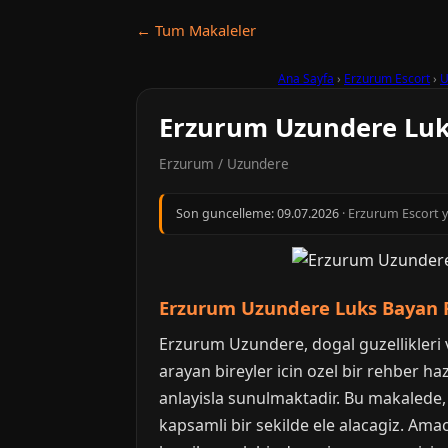
← Tum Makaleler
Ana Sayfa
›
Erzurum Escort
›
U
Erzurum Uzundere Lu
Erzurum / Uzundere
Son guncelleme:
09.07.2026
· Erzurum Escort y
Erzurum Uzundere Luks Bayan R
Erzurum Uzundere, dogal guzellikleri ve
arayan bireyler icin ozel bir rehber h
anlayisla sunulmaktadir. Bu makalede, 
kapsamli bir sekilde ele alacagiz. Amac