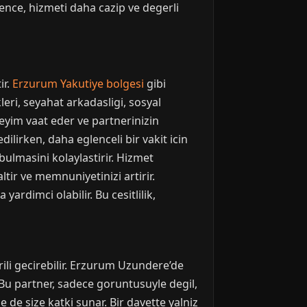
ence, hizmeti daha cazip ve degerli
ir.
Erzurum Yakutiye bolgesi
gibi
ri, seyahat arkadasligi, sosyal
neyim vaat eder ve partnerinizin
edilirken, daha eglenceli bir vakit icin
 bulmasini kolaylastirir. Hizmet
tir ve memnuniyetinizi artirir.
rdimci olabilir. Bu cesitlilik,
arili gecirebilir. Erzurum Uzundere’de
. Bu partner, sadece goruntusuyle degil,
de size katki sunar. Bir davette yalniz