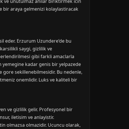
k ve unutulmaz anilar biriktirmek icin
e bir araya gelmenizi kolaylastiracak
emsil eder. Erzurum Uzundere’de bu
silikli saygi, gizlilik ve
erlendirilmesi gibi farkli amaclarla
sam yemegine kadar genis bir yelpazede
re gore sekillenebilmesidir. Bu nedenle,
meniz onemlidir. Luks ve kaliteli bir
ve gizlilik gelir. Profesyonel bir
r, iletisim ve anlayistir.
etin olmazsa olmazidir. Ucuncu olarak,