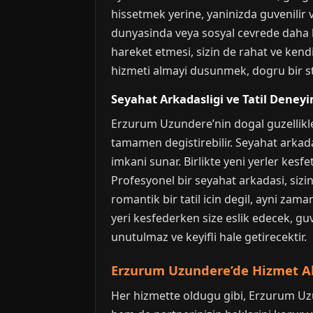
hissetmek yerine, yaninizda guvenilir v
dunyasinda veya sosyal cevrede daha ba
hareket etmesi, sizin de rahat ve kend
hizmeti almayi dusunmek, dogru bir stra
Seyahat Arkadasligi ve Tatil Deneyi
Erzurum Uzundere’nin dogal guzellikler
tamamen degistirebilir. Seyahat arkadas
imkani sunar. Birlikte yeni yerler kesfet
Profesyonel bir seyahat arkadasi, sizi
romantik bir tatil icin degil, ayni zaman
yeri kesfederken size eslik edecek, guv
unutulmaz ve keyifli hale getirecektir.
Erzurum Uzundere’de Hizmet Ali
Her hizmette oldugu gibi, Erzurum Uzun