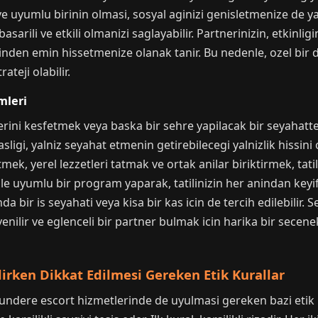
e uyumlu birinin olmasi, sosyal aginizi genisletmenize de yard
sarili ve etkili olmanizi saglayabilir. Partnerinizin, etkinl
inden emin hissetmenize olanak tanir. Bu nedenle, ozel bir d
teji olabilir.
mleri
ini kesfetmek veya baska bir sehre yapilacak bir seyahatte,
ligi, yalniz seyahat etmenin getirebilecegi yalnizlik hissini
mek, yerel lezzetleri tatmak ve ortak anilar biriktirmek, tatil
nle uyumlu bir program yaparak, tatilinizin her anindan keyi
da bir is seyahati veya kisa bir kas icin de tercih edilebilir. S
enilir ve eglenceli bir partner bulmak icin harika bir secene
rken Dikkat Edilmesi Gereken Etik Kurallar
dere escort hizmetlerinde de uyulmasi gereken bazi etik kur