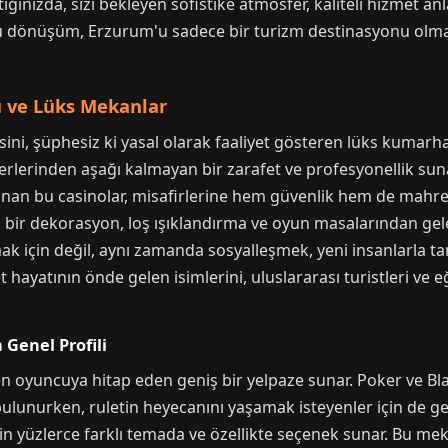
ğınızda, sizi bekleyen sofistike atmosfer, kaliteli hizmet anl
Bu dönüşüm, Erzurum'u sadece bir turizm destinasyonu olmak
 ve Lüks Mekanlar
sini, şüphesiz ki yasal olarak faaliyet gösteren lüks kumar
lerinden aşağı kalmayan bir zarafet ve profesyonellik sunar.
anan bu casinolar, misafirlerine hem güvenlik hem de mahremi
ş bir dekorasyon, loş ışıklandırma ve oyun masalarından gele
k için değil, aynı zamanda sosyalleşmek, yeni insanlarla ta
 hayatının önde gelen isimlerini, uluslararası turistleri ve eğ
Genel Profili
oyuncuya hitap eden geniş bir yelpaze sunar. Poker ve Black
bulunurken, ruletin heyecanını yaşamak isteyenler için de geni
in yüzlerce farklı temada ve özellikte seçenek sunar. Bu mek