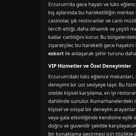
Erzurum'da gece hayatı ve lüks eğlence,
kış aylarında bu hareketliliğin merkez ü
casinolar, şık restoranlar ve canlı müz
tercih ettiği, daha dinamik ve çeşitli 
kadar canlılığını korur. Bu bölgelerdek
ziyaretçiler, bu hareketli gece hayatı
eskort
ile anlaşarak şehir turunu daha 
VIP Hizmetler ve Özel Deneyimler
Erzurum'daki lüks eğlence mekanları, 
deneyimi bir üst seviyeye taşır. Bu hiz
otelde kişisel karşılama, en iyi restora
dahilinde sunulur. Kumarhanelerdeki öze
kişisel ve sosyal bir deneyim arayanlar
veya gala etkinliğinde kendisine eşlik 
doğru ve güvenilir şekilde karşılayaca
bir konaklama geçirmesi için titizlikle