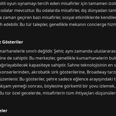
itli oyun oynamayı tercih eden misafirler için tamamen izole,
" odalar mevcuttur. Bu odalarda misafirler, dış dünyadan t
da zaman geçiren bazı misafirler, sosyal etkinliklerde kendiler
debilir. Bu tür talepler, genellikle mekanın concierge hizmetl
 Gösteriler
rhanelerle sınırlı değildir. Şehir, aynı zamanda uluslarara
ne de sahiptir. Bu merkezler, genellikle kumarhanelerin bul
 ağırlayabilecek kapasiteye sahiptir. Sahne teknolojisinin en 
 konserlerinden, akrobatik sirk gösterilerine, Broadway tar
 düzenlenir. Bu gösteriler, şehre sadece eğlence arayışındaki 
 akşam yemeği sonrası, böylesine görkemli bir şovu izlemek,
. Bu tür özel gecelerde, misafirlerin tüm ihtiyaçları düşünül
eler