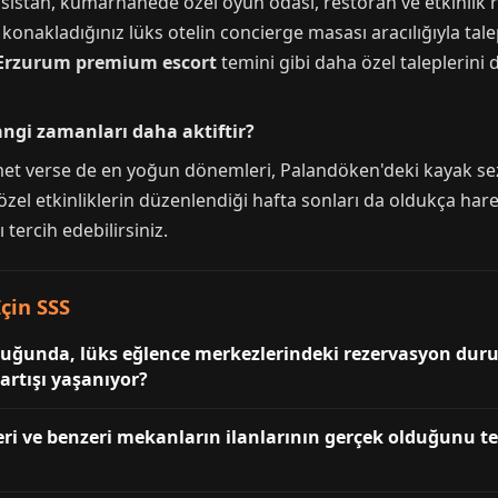
l asistan, kumarhanede özel oyun odası, restoran ve etkinlik
e konakladığınız lüks otelin concierge masası aracılığıyla talep 
Erzurum premium escort
temini gibi daha özel taleplerini d
ngi zamanları daha aktiftir?
et verse de en yoğun dönemleri, Palandöken'deki kayak sez
 ve özel etkinliklerin düzenlendiği hafta sonları da oldukça ha
tercih edebilirsiniz.
çin SSS
duğunda, lüks eğlence merkezlerindeki rezervasyon duru
artışı yaşanıyor?
i ve benzeri mekanların ilanlarının gerçek olduğunu te