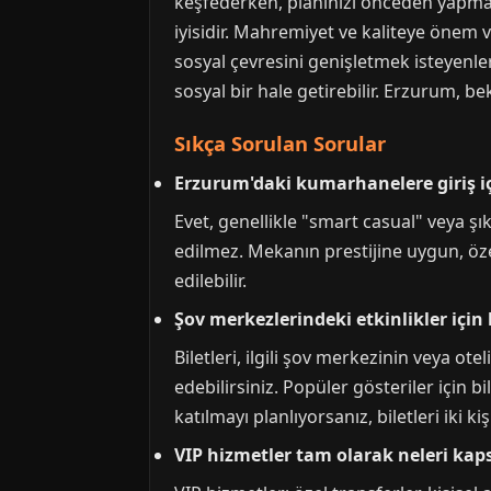
keşfederken, planınızı önceden yapmak
iyisidir. Mahremiyet ve kaliteye önem ve
sosyal çevresini genişletmek isteyenler
sosyal bir hale getirebilir. Erzurum, bek
Sıkça Sorulan Sorular
Erzurum'daki kumarhanelere giriş içi
Evet, genellikle "smart casual" veya şık 
edilmez. Mekanın prestijine uygun, özen
edilebilir.
Şov merkezlerindeki etkinlikler için 
Biletleri, ilgili şov merkezinin veya o
edebilirsiniz. Popüler gösteriler için bi
katılmayı planlıyorsanız, biletleri iki k
VIP hizmetler tam olarak neleri kapsı