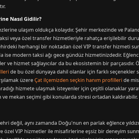
ır.
ne Nasıl Gidilir?
lerine ulaşım oldukça kolaydır. Şehir merkezinde ve Paland
si veya özel transfer hizmetleriyle rahatça erişilebilir durum
ehirdeki herhangi bir noktadan özel VIP transfer hizmeti sun
mda ise modern taksi ağı gece gündüz hizmetinizdedir. Eğlenc
rler ve hizmet sağlayıcılar da bu ekosistemin bir parçasıdır
leri
de bu özel dünyaya dahil olanlar için farklı seçenekler
arşılamak üzere
Çat ilçemizden seçkin hanım profilleri
de misa
aradığı hizmete ulaşmak isteyenler için çeşitli olanaklar yarat
 ve mekan seçimi gibi konularda stresi ortadan kaldırabilir.
 şehri değil, aynı zamanda Doğu'nun en parlak eğlence yıldı
e özel VIP hizmetler ile misafirlerine eşsiz bir deneyim sunma