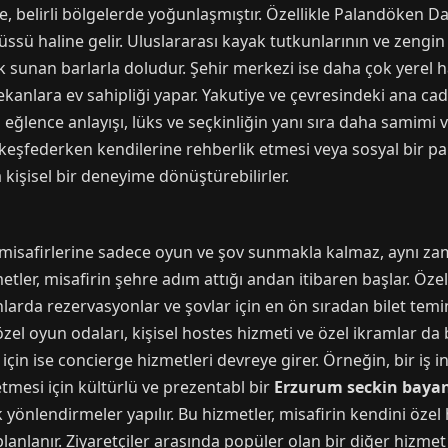
 belirli bölgelerde yoğunlaşmıştır. Özellikle Palandöken Dağ
ssü haline gelir. Uluslararası kayak tutkunlarının ve zengin t
ik sunan barlarla doludur. Şehir merkezi ise daha çok yerel h
mekanlara ev sahipliği yapar. Yakutiye ve çevresindeki ana cad
i eğlence anlayışı, lüks ve seçkinliğin yanı sıra daha samimi 
nı keşfederken kendilerine rehberlik etmesi veya sosyal bir p
kişisel bir deneyime dönüştürebilirler.
misafirlerine sadece oyun ve şov sunmakla kalmaz, aynı zam
metler, misafirin şehre adım attığı andan itibaren başlar. Öz
nlarda rezervasyonlar ve şovlar için en ön sıradan bilet temin
l oyun odaları, kişisel hostes hizmeti ve özel ikramlar da b
 için ise concierge hizmetleri devreye girer. Örneğin, bir i
etmesi için kültürlü ve prezentabl bir
Erzurum seckin baya
k yönlendirmeler yapılır. Bu hizmetler, misafirin kendini öz
 planlanır. Ziyaretçiler arasında popüler olan bir diğer hizme