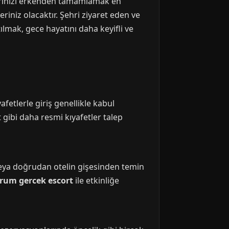
larınızı erkenden tamamlamak en
riniz olacaktır. Şehri ziyaret eden ve
tılmak, gece hayatını daha keyifli ve
yafetlerle giriş genellikle kabul
t gibi daha resmi kıyafetler talep
n veya doğrudan otelin gişesinden temin
rum gercek escort
ile etkinliğe