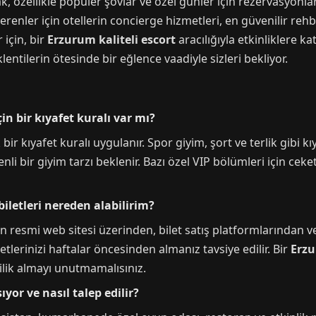
, özellikle popüler şovlar ve özel günler için rezervasyon
renler için otellerin concierge hizmetleri, en güvenilir rehbe
 için, bir
Erzurum kaliteli escort
aracılığıyla etkinliklere ka
lentilerin ötesinde bir eğlence vaadiyle sizleri bekliyor.
n bir kıyafet kuralı var mı?
bir kıyafet kuralı uygulanır. Spor giyim, şort ve terlik gibi kı
li bir giyim tarzı beklenir. Bazı özel VIP bölümleri için ceke
biletleri nereden alabilirim?
telin resmi web sitesi üzerinden, bilet satış platformlarında
letlerinizi haftalar öncesinden almanız tavsiye edilir. Bir
Erzu
işilik almayı unutmamalısınız.
yor ve nasıl talep edilir?