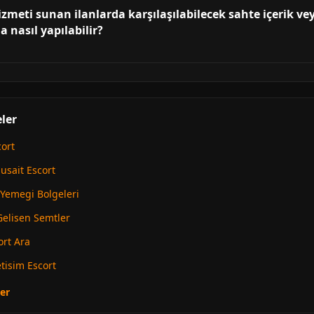
zmeti sunan ilanlarda karşılaşılabilecek sahte içerik vey
 nasıl yapılabilir?
ler
cort
usait Escort
Yemegi Bolgeleri
Gelisen Semtler
rt Ara
tisim Escort
er