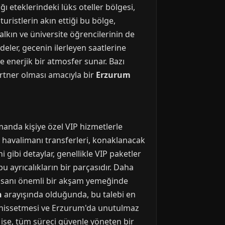
ı eteklerindeki lüks oteller bölgesi,
uristlerin akın ettiği bu bölge,
alkın ve üniversite öğrencilerinin de
deler, gecenin ilerleyen saatlerine
ve enerjik bir atmosfer sunar. Bazı
artner olması amacıyla bir
Erzurum
anda kişiye özel VIP hizmetlerle
el havalimanı transferleri, konaklanacak
i gibi detaylar, genellikle VIP paketler
u ayrıcalıkların bir parçasıdır. Daha
ş insanı önemli bir akşam yemeğinde
n
arayışında olduğunda, bu talebi en
el hissetmesi ve Erzurum'da unutulmaz
t ise, tüm süreci güvenle yöneten bir