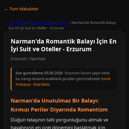
← Tum Makaleler
Ana Sayfa
›
Erzurum Escort
›
Narman
›
Narman'da Romantik Balayı
İçin En İyi Suit ve Oteller - Erzurum
Narman'da Romantik Balayı İçin En
İyi Suit ve Oteller - Erzurum
Erzurum / Narman
Son guncelleme:
05.05.2026
· Erzurum Escort yayin ekibi
bu icerigi duzenli araliklarla gozden gecirmektedir.
Icerik
Politikasi
·
Ihlal Bildir
Narman'da Unutulmaz Bir Balayı:
Kırmızı Periler Diyarında Romantizm
Düğün telaşının tatlı yorgunluğunu atmak ve
hayatınızın en özel dönemini başlatmak için