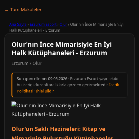
← Tum Makaleler
Ana Sayfa
›
Erzurum Escort
›
Olur
›
Olur'nın İnce Mimarisiyle En İyi
Halk Kütüphaneleri - Erzurum
Olur'nın İnce Mimarisiyle En İyi
Halk Kütüphaneleri - Erzurum
Erzurum / Olur
Son guncelleme:
09.05.2026
· Erzurum Escort yayin ekibi
bu icerigi duzenli araliklarla gozden gecirmektedir.
Icerik
Politikasi
·
Ihlal Bildir
Olur'un Saklı Hazineleri: Kitap ve
Mimarinin Buluştuğu Kütüphaneler