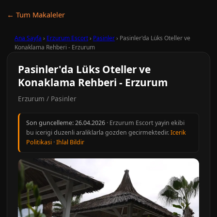
← Tum Makaleler
Ana Sayfa
›
Erzurum Escort
›
Pasinler
›
Pasinler'da Lüks Oteller ve
Konaklama Rehberi - Erzurum
Pasinler'da Lüks Oteller ve
Konaklama Rehberi - Erzurum
Erzurum / Pasinler
Son guncelleme:
26.04.2026
· Erzurum Escort yayin ekibi
bu icerigi duzenli araliklarla gozden gecirmektedir.
Icerik
Politikasi
·
Ihlal Bildir