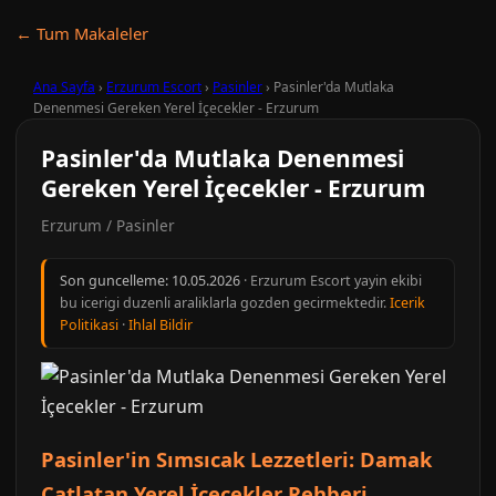
← Tum Makaleler
Ana Sayfa
›
Erzurum Escort
›
Pasinler
›
Pasinler'da Mutlaka
Denenmesi Gereken Yerel İçecekler - Erzurum
Pasinler'da Mutlaka Denenmesi
Gereken Yerel İçecekler - Erzurum
Erzurum / Pasinler
Son guncelleme:
10.05.2026
· Erzurum Escort yayin ekibi
bu icerigi duzenli araliklarla gozden gecirmektedir.
Icerik
Politikasi
·
Ihlal Bildir
Pasinler'in Sımsıcak Lezzetleri: Damak
Çatlatan Yerel İçecekler Rehberi