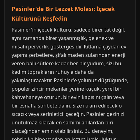
Pasinler'de Bir Lezzet Molası: İçecek
Kültürünü Keşfedin
Pasinler'in içecek kültürü, sadece birer tat değil,
aynı zamanda birer yaşanmışlık, gelenek ve
misafirperverlik göstergesidir. Kıtlama çaydan ev
yapımı şerbetlere, şifalı maden sularından enerji
veren ballı sütlere kadar her bir yudum, sizi bu
kadim toprakların ruhuyla daha da
yakınlaştıracaktır. Pasinler'e yolunuz düştüğünde,
popüler zincir mekanlar yerine küçük, yerel bir
kahvehaneye oturun, bir evin kapısını çalın veya
bir esnafla sohbete dalın. Size ikram edilecek o
sıcacık veya serinletici içeceğin, Pasinler gezinizi
unutulmaz kılacak en samimi anılardan biri
olacağından emin olabilirsiniz. Bu deneyim,
şehrin kalbine yapılan en lezzetli yolculuktur.