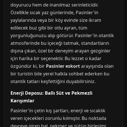
doyurucu hem de inanılmaz serinleticidir.
Özellikle sıcak yaz günlerinde, Pasinler'in
yaylalarında veya bir köy evinde size ikram
edilecek buz gibi bir otlu ayran, tüm
yorgunluğunuzu alıp götürür. Pasinler'in otantik
atmosferinde bu içeceği tatmak, standartların
dışına çıkan, özel bir deneyim arayan gezginler
için harika bir seçenektir. Bu lezzet o kadar
özgündür ki, bir
Pasinler eskort
arayışında olan
bir turistin bile yerel halkla sohbet ederken bu
otantik tatları keşfettiğini duyabilirsiniz.
Enerji Deposu: Ballı Süt ve Pekmezli
Karışımlar
Pasinler'in çetin kış şartları, enerji ve sıcaklık
veren içecekleri zorunlu kılmıştır. Bu noktada
devreye giren bal, pekmez ve sütün birleşimi,