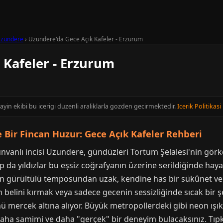
zundere
›
Uzundere'da Gece Açık Kafeler - Erzurum
 Kafeler - Erzurum
ayin ekibi bu icerigi duzenli araliklarla gozden gecirmektedir.
Icerik Politikasi
 Bir Fincan Huzur: Gece Açık Kafeler Rehberi
nvanlı incisi Uzundere, gündüzleri Tortum Şelalesi'nin görk
tıp da yıldızlar bu eşsiz coğrafyanın üzerine serildiğinde hay
rin gürültülü temposundan uzak, kendine has bir sükûnet ve
n belini kırmak veya sadece gecenin sessizliğinde sıcak bir 
ü mercek altına alıyor. Büyük metropollerdeki gibi neon ışı
aha samimi ve daha "gerçek" bir deneyim bulacaksınız. Tıpk