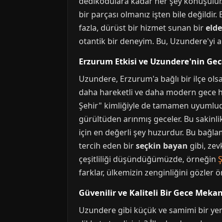
dedikodulara kadar her şey konuşulur.
bir parçası olmanız işten bile değildir.
fazla, dürüst bir hizmet sunan bir
elde
otantik bir deneyim. Bu, Uzundere'yi 
Erzurum Etkisi ve Uzundere'nin Gec
Uzundere, Erzurum'a bağlı bir ilçe ols
daha hareketli ve daha modern gece hay
Şehir" kimliğiyle de tamamen uyumludur
gürültüden arınmış geceler. Bu sakinlik,
için en değerli şey huzurdur. Bu bağl
tercih eden bir
seçkin bayan
gibi, zev
çeşitliliği düşündüğümüzde, örneğin
Ş
farklar, ülkemizin zenginliğini gözler 
Güvenilir ve Kaliteli Bir Gece Mekanı
Uzundere gibi küçük ve samimi bir yer