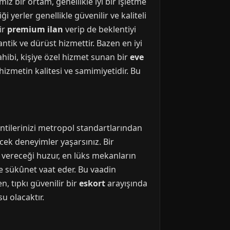
miz bir ortam, genellikle iyi bir işletme
iği yerler genellikle güvenilir ve kaliteli
ir
premium ilan
verip de beklentiyi
tik ve dürüst hizmettir. Bazen en iyi
sahibi, kişiye özel hizmet sunan bir
eve
 hizmetin kalitesi ve samimiyetidir. Bu
entilerinizi metropol standartlarından
cek deneyimler yaşarsınız. Bir
e vereceği huzur, en lüks mekanların
e sükûnet vaat eder. Bu vaadin
, tıpkı güvenilir bir
eskort
arayışında
u olacaktır.