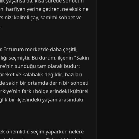
lik yaşansa da, kısa sürede sohbetin
ini harfiyen yerine getiren, ne eksik ne
siniz: kaliteli çay, samimi sohbet ve
.
ır. Erzurum merkezde daha çeşitli,
ğı seçmiştir. Bu durum, ilçenin "Sakin
ndere'nin sunduğu tam olarak budur:
reket ve kalabalık değildir; bazıları
de sakin bir ortamda derin bir sohbeti
ürkiye'nin farklı bölgelerindeki kültürel
lık bir ilçesindeki yaşam arasındaki
mek önemlidir. Seçim yaparken nelere