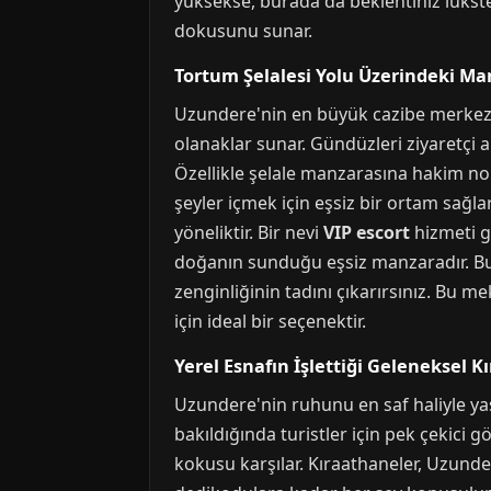
yüksekse, burada da beklentiniz lükste
dokusunu sunar.
Tortum Şelalesi Yolu Üzerindeki Ma
Uzundere'nin en büyük cazibe merkezi o
olanaklar sunar. Gündüzleri ziyaretçi 
Özellikle şelale manzarasına hakim nok
şeyler içmek için eşsiz bir ortam sağ
yöneliktir. Bir nevi
VIP escort
hizmeti gi
doğanın sunduğu eşsiz manzaradır. Bu
zenginliğinin tadını çıkarırsınız. Bu m
için ideal bir seçenektir.
Yerel Esnafın İşlettiği Geleneksel K
Uzundere'nin ruhunu en saf haliyle yaş
bakıldığında turistler için pek çekici g
kokusu karşılar. Kıraathaneler, Uzunde