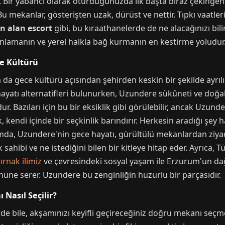
 Bir yabancı olarak oturduğunuzda ilk başta biraz çekingen
 Bu mekanlar, gösterişten uzak, dürüst ve nettir. Tıpkı vaatler
n alan escort
gibi, bu kıraathanelerde de ne alacağınızı bilir
anlamanın ve yerel halkla bağ kurmanın en kestirme yoludur
e Kültürü
a da gece kültürü açısından şehirden keskin bir şekilde ayrıl
atı alternatifleri bulunurken, Uzundere sükûneti ve doğallı
. Bazıları için bu bir eksiklik gibi görülebilir, ancak Uzu
 kendi içinde bir seçkinlik barındırır. Herkesin aradığı şey ha
amda, Uzundere'nin gece hayatı, gürültülü mekanlardan ziya
k sahibi ve ne istediğini bilen bir kitleye hitap eder. Ayrıca, T
ırnak ilimiz
ve çevresindeki sosyal yaşam ile Erzurum'un dağ
önüne serer. Uzundere bu zenginliğin huzurlu bir parçasıdır.
 Nasıl Seçilir?
de bile, akşamınızı keyifli geçireceğiniz doğru mekanı seç