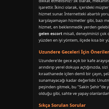
dikkat etmelisiniz? İlk olarak, mekanın 
işarettir. İkinci olarak, içerideki müşter
hizmet sunar. İnternetteki abartılı yo
karşılayamayan hizmetler gibi, bazı me
hizmet, en beklenmedik yerden gelebilir
gelen escort
misali, deneyiminizi çok d
yüzden en iyi yöntem, ilçede kısa bir y
Uzundere Geceleri İçin Öneriler
Uzundere'de gece açık bir kafe arayışın
arındırıp yerel dokuya açtığınızda, si
kıraathanede içilen demli bir çayın, ş
sunamayacağı kadar değerlidir. Unutma
peşinden gitmek, bu "Sakin Şehir"de ya
olduğu gibi, sahte ve yapay olanlarda
Sıkça Sorulan Sorular