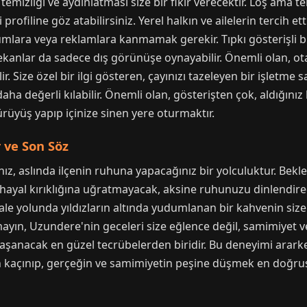
temizliği ve aydınlatması size bir fikir verecektir. Loş ama te
i profiline göz atabilirsiniz. Yerel halkın ve ailelerin tercih ett
rumlara veya reklamlara kanmamak gerekir. Tıpkı gösterişli b
kanlar da sadece dış görünüşe oynayabilir. Önemli olan, otan
. Size özel bir ilgi gösteren, çayınızı tazeleyen bir işletme 
aha değerli kılabilir. Önemli olan, gösterişten çok, aldığınız
ürüyüş yapıp içinize sinen yere oturmaktır.
 ve Son Söz
ız, aslında ilçenin ruhuna yapacağınız bir yolculuktur. Bekl
zi hayal kırıklığına uğratmayacak, aksine ruhunuzu dinlendire
elale yolunda yıldızların altında yudumlanan bir kahvenin siz
yın, Uzundere'nin geceleri size eğlence değil, samimiyet v
şanacak en güzel tecrübelerden biridir. Bu deneyimi ararken
n kaçınıp, gerçeğin ve samimiyetin peşine düşmek en doğrus