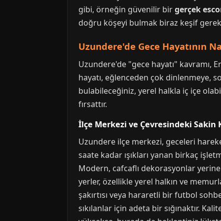
gibi, örneğin güvenilir bir
gerçek esco
doğru köşeyi bulmak biraz keşif gerekt
Uzundere'de Gece Hayatının Na
Uzundere'de "gece hayatı" kavramı, Er
hayatı, eğlenceden çok dinlenmeye, soh
bulabileceğiniz, yerel halkla iç içe ol
fırsattır.
İlçe Merkezi ve Çevresindeki Sakin 
Uzundere ilçe merkezi, geceleri hareket
saate kadar ışıkları yanan birkaç işlet
Modern, cafcaflı dekorasyonlar yerine
yerler, özellikle yerel halkın ve mem
şakırtısı veya hararetli bir futbol soh
sıkılanlar için adeta bir sığınaktır. Kal