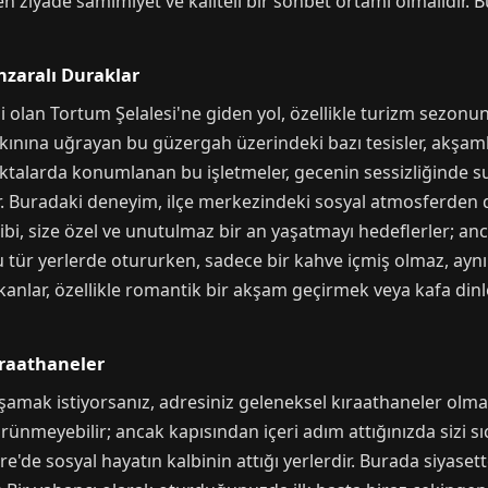
n ziyade samimiyet ve kaliteli bir sohbet ortamı olmalıdır.
nzaralı Duraklar
lan Tortum Şelalesi'ne giden yol, özellikle turizm sezonunu
akınına uğrayan bu güzergah üzerindeki bazı tesisler, akşam
talarda konumlanan bu işletmeler, gecenin sessizliğinde suy
lar. Buradaki deneyim, ilçe merkezindeki sosyal atmosferde
bi, size özel ve unutulmaz bir an yaşatmayı hedeflerler; anc
 tür yerlerde otururken, sadece bir kahve içmiş olmaz, ay
ekanlar, özellikle romantik bir akşam geçirmek veya kafa dinl
ıraathaneler
amak istiyorsanız, adresiniz geleneksel kıraathaneler olmal
örünmeyebilir; ancak kapısından içeri adım attığınızda sizi sı
re'de sosyal hayatın kalbinin attığı yerlerdir. Burada siyase