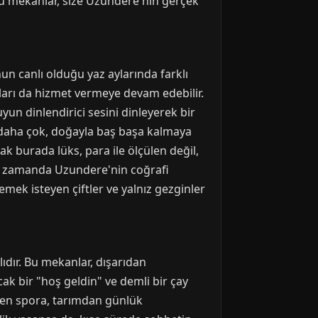
 Bu mekanlar, size Uzundere'nin gerçek
n canlı olduğu yaz aylarında farklı
ları da hizmet vermeye devam edebilir.
un dinlendirici sesini dinleyerek bir
n daha çok, doğayla baş başa kalmaya
ak burada lüks, para ile ölçülen değil,
nı zamanda Uzundere'nin coğrafi
emek isteyen çiftler ve yalnız gezginler
ıdır. Bu mekanlar, dışarıdan
cak bir "hoş geldin" ve demli bir çay
tten spora, tarımdan günlük