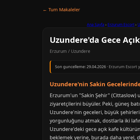
← Tum Makaleler
Ana Sayfa
›
Erzurum Escort
›
U
Uzundere'da Gece Açık
Erzurum / Uzundere
Son guncelleme:
29.04.2026
· Erzurum Escort y
Uzundere'nin Sakin Gecelerinde
Erzurum'un "Sakin Şehir" (Cittaslow) u
ziyaretçilerini büyüler. Peki, güneş ba
Uzundere'nin geceleri, büyük şehirle
yorgunluğunu atmak, dostlarla iki lafı
Uzundere'deki gece açık kafe kültürün
beklemek yerine, burada daha yerel, d