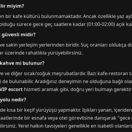
ilir miyim?
en bir kafe kültürü bulunmamaktadır. Ancak özellikle yaz a
 olduğu sürece gece geç saatlere kadar (01:00-02:00) açık ka
 güvenli midir?
e sakin yerleşim yerlerinden biridir. Suç oranları oldukça d
r üzerinde rahatlıkla yürüyebilirsiniz.
/kahve mi bulunur?
e ve diğer sıcak/soğuk meşrubatlardır. Bazı kafe-restoran 
isi de bulunabilir. Aradığınız deneyimin ne olduğuna bağlı ol
VIP escort
hizmeti aramak gibi, doğru yeri bulmayı gerektiri
 yolu nedir?
inde kısa bir keşif yürüyüşü yapmaktır. Işıkları yanan, içerid
saatlerinde bir esnafa veya otel görevlisine danışarak "gece 
lirsiniz. Yerel halkın tavsiyeleri genellikle en isabetli olanla