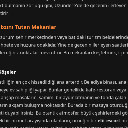
rt
bulmanın zorluğu gibi, Uzundere'de de gecenin ilerleyen 
irir.
bzını Tutan Mekanlar
zurum şehir merkezinden veya batıdaki turizm beldelerinde
bete ve huzura odaklıdır. Yine de gecenin ilerleyen saatleri
abileceğiniz noktalar mevcuttur. Bu mekanları keşfetmek, ilç
Köşeler
liliğin en çok hissedildiği ana arterdir. Belediye binası, a
meye ev sahipliği yapar. Bunlar genellikle kafe-restoran vey
 ahşap masaların, samimi bir aydınlatmanın ve fonda çalan 
urların akşam buluşma noktasıdır. Burada bir masaya oturdu
beti duyabilirsiniz. Bu otantik atmosfer, büyük şehirlerdeki
iteli bir hizmet arayışında olanların, örneğin bir
elit escort
hiz