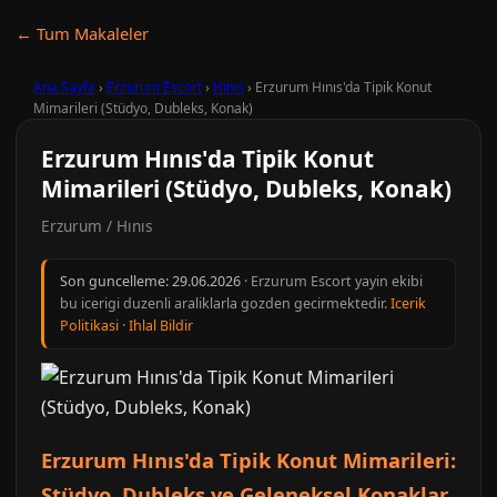
← Tum Makaleler
Ana Sayfa
›
Erzurum Escort
›
Hınıs
›
Erzurum Hınıs'da Tipik Konut
Mimarileri (Stüdyo, Dubleks, Konak)
Erzurum Hınıs'da Tipik Konut
Mimarileri (Stüdyo, Dubleks, Konak)
Erzurum / Hınıs
Son guncelleme:
29.06.2026
· Erzurum Escort yayin ekibi
bu icerigi duzenli araliklarla gozden gecirmektedir.
Icerik
Politikasi
·
Ihlal Bildir
Erzurum Hınıs'da Tipik Konut Mimarileri:
Stüdyo, Dubleks ve Geleneksel Konaklar