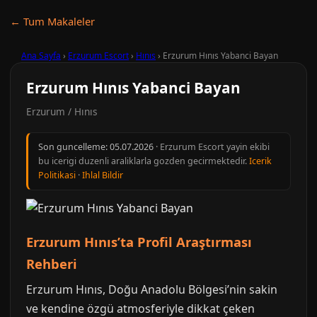
← Tum Makaleler
Ana Sayfa
›
Erzurum Escort
›
Hınıs
›
Erzurum Hınıs Yabanci Bayan
Erzurum Hınıs Yabanci Bayan
Erzurum / Hınıs
Son guncelleme:
05.07.2026
· Erzurum Escort yayin ekibi
bu icerigi duzenli araliklarla gozden gecirmektedir.
Icerik
Politikasi
·
Ihlal Bildir
Erzurum Hınıs’ta Profil Araştırması
Rehberi
Erzurum Hınıs, Doğu Anadolu Bölgesi’nin sakin
ve kendine özgü atmosferiyle dikkat çeken