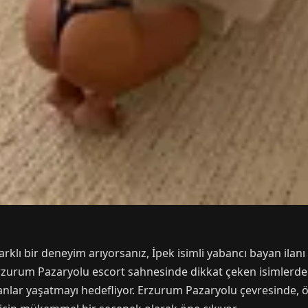
klı bir deneyim arıyorsanız, İpek isimli yabancı bayan ilanı t
 Erzurum Pazaryolu escort sahnesinde dikkat çeken isimlerde
lar yaşatmayı hedefliyor. Erzurum Pazaryolu çevresinde, öze