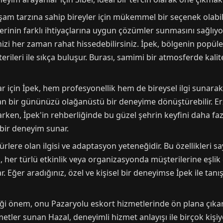
am tarzına sahip bireyler için mükemmel bir seçenek olabil
lerinin farklı ihtiyaçlarına uygun çözümler sunmasını sağlıyo
zi her zaman rahat hissedebilirsiniz. İpek, bölgenin popüler
rileri ile sıkça buluşur. Burası, samimi bir atmosferde kali
çin İpek, hem profesyonellik hem de bireysel ilgi sunarak dik
n bir gününüzü olağanüstü bir deneyime dönüştürebilir. Erz
arken, İpek'in rehberliğinde bu güzel şehrin keyfini daha fazl
z bir deneyim sunar.
ültürlere olan ilgisi ve adaptasyon yeteneğidir. Bu özellikleri 
 İpek, her türlü etkinlik veya organizasyonda müşterilerine eşli
r. Eğer aradığınız, özel ve kişisel bir deneyimse İpek ile tan
i önem, onu Pazaryolu eskort hizmetlerinde ön plana çıkarıy
etler sunan Hazal, deneyimli hizmet anlayışı ile birçok kişiy