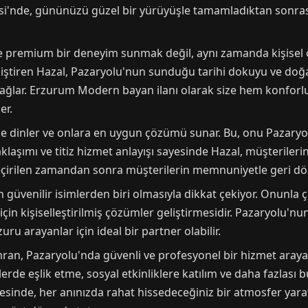
'nde, gününüzü güzel bir yürüyüşle tamamladıktan sonrasınd
ve premium bir deneyim sunmak değil, aynı zamanda kişisel ö
liştiren Hazal, Pazaryolu'nun sunduğu tarihi dokuyu ve doğal
ğlar. Erzurum Modern bayan ilanı olarak size hem konforlu 
er.
tle dinler ve onlara en uygun çözümü sunar. Bu, onu Pazaryol
klaşımı ve titiz hizmet anlayışı sayesinde Hazal, müşteriler
geçirilen zamandan sonra müşterilerin memnuniyetle geri dö
üvenilir isimlerden biri olmasıyla dikkat çekiyor. Onunla ça
için kişiselleştirilmiş çözümler geliştirmesidir. Pazaryolu'n
ru arayanlar için ideal bir partner olabilir.
Ümran, Pazaryolu'nda güvenli ve profesyonel bir hizmet aray
de eşlik etme, sosyal etkinliklere katılım ve daha fazlası b
sinde, her anınızda rahat hissedeceğiniz bir atmosfer yarat