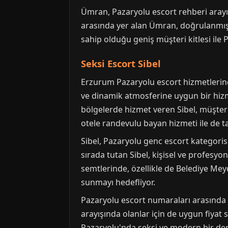
Ümran, Pazaryolu escort rehberi arayış
arasında yer alan Ümran, doğrulanmış 
sahip olduğu geniş müşteri kitlesi ile 
Seksi Escort Sibel
Erzurum Pazaryolu escort hizmetlerinde
ve dinamik atmosferine uygun bir hizme
bölgelerde hizmet veren Sibel, müşteri
otele randevulu bayan hizmeti ile de ta
Sibel, Pazaryolu genc escort kategori
sırada tutan Sibel, kişisel ve profesy
semtlerinde, özellikle de Belediye Mey
sunmayı hedefliyor.
Pazaryolu escort numaraları arasında ko
arayışında olanlar için de uygun fiya
Pazaryolu'nda seksi ve modern bir dene