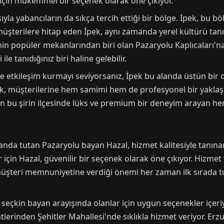
r için mükemmel bir seçenek olarak öne çıkıyor.
yla yabancıların da sıkça tercih ettiği bir bölge. İpek, bu bö
müşterilere hitap eden İpek, aynı zamanda yerel kültürü tanı
n popüler mekanlarından biri olan Pazaryolu Kaplıcaları'n
ile tanıdığınız biri haline gelebilir.
rle etkileşim kurmayı seviyorsanız, İpek bu alanda üstün bir 
k, müşterilerine hem samimi hem de profesyonel bir yaklaşım
un bu şirin ilçesinde lüks ve premium bir deneyim arayan her
anda tutan Pazaryolu bayan Hazal, hizmet kalitesiyle tanına
 için Hazal, güvenilir bir seçenek olarak öne çıkıyor. Hizmet
üşteri memnuniyetine verdiği önemi her zaman ilk sırada tu
eçkin bayan arayışında olanlar için uygun seçenekler içeriyo
erinden Şehitler Mahallesi'nde sıklıkla hizmet veriyor. Erz