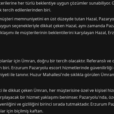
rilerine her türlü beklentiye uygun çözümler sunabiliyor. G
 tercih edilenlerinden biri.
müşteri memnuniyetini en üst düzeyde tutan Hazal, Pazaryol
uygun seçenekleriyle dikkat çeken Hazal, aynı zamanda Paza
aşımı ile müşterilerinin beklentilerini karşılayan Hazal, Erzu
olanlar için Ümran, doğru bir tercih olacaktır. Referanslı ve
 biri. Erzurum Pazaryolu escort hizmetlerinde güvenilirliği
eti ile tanınır. Huzur Mahallesi'nde sıklıkla görülen Ümr
ile dikkat çeken Ümran, her müşterisine özel ve kişisel hizm
arşılayacak bir hizmet yaklaşımı benimser. Pazaryolu'nda, ö
enliğini ve gizliliğini birinci sırada tutmaktadır. Erzurum P
ar için biçilmiş kaftan.