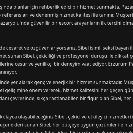
ında olanlar için rehberlik edici bir hizmet sunmakta. Paza
referansları ve denenmiş hizmet kalitesi ile tanınır. Müşt
Pazaryolu'nda güvenilir bir escort arayanların ilk tercihi o
 cesaret ve özgüven arıyorsanız, Sibel isimli seksi bayan il
t sunan Sibel, çekiciliği ve profesyonel duruşu ile dikkat ç
lerine cesur ve yenilikçi bir deneyim vaat ediyor. Erzurum P
nınıyor.
sinde yer alarak genç ve enerjik bir hizmet sunmaktadır. Mü
onel gelişimine önem vererek, hizmet kalitesini her geçen gün
danı çevresinde, sıkça rastlanabilen bir figür olan Sibel, h
layca ulaşabileceğiniz Sibel, çekici ve etkileyici hizmetleri 
t seçenekleri sunan Sibel, her bütçeye uygun çözümler ile h
yim arayanlar için Sibel, ideal bir tercih olarak öne çıkmakt