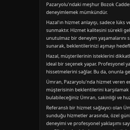
Pazaryolu'ndaki meşhur Bozok Caddesi
deneyimlemek mümkündür.
Hazal'ın hizmet anlayışı, sadece lüks 
sunmaktır. Hizmet kalitesini sürekli ge
unutulmaz bir deneyim yaşamalarını sa
sunarak, beklentilerinizi aşmayı hedefl
Hazal, müşterilerinin isteklerini dikka
ideal bir seçenek yapar. Profesyonel ya
hissetmelerini sağlar. Bu da, onunla 
Ümran, Pazaryolu'nda hizmet veren en g
müşterisinin beklentilerini karşılamak 
bulabileceğiniz Ümran, sakinliği ve huzu
Referanslı bir hizmet sağlayıcı olan 
sunduğu hizmetler arasında, özel günler
deneyimi ve profesyonel yaklaşımı saye