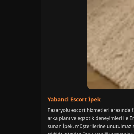
Yabanci Escort İpek
Pazaryolu escort hizmetleri arasında far
arka planı ve egzotik deneyimleri ile
sunan İpek, müşterilerine unutulmaz an