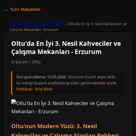
← Tum Makaleler
Ana Sayfa
›
Erzurum Escort
›
Oltu
›
Oltu'da En İyi 3. Nesil Kahveciler ve
Çalışma Mekanları - Erzurum
Oltu'da En İyi 3. Nesil Kahveciler ve
Çalışma Mekanları - Erzurum
Erzurum / Oltu
Son guncelleme:
10.05.2026
· Erzurum Escort yayin ekibi
bu icerigi duzenli araliklarla gozden gecirmektedir.
Icerik
Politikasi
·
Ihlal Bildir
Oltu'nun Modern Yüzü: 3. Nesil
Kahveciler ve Çalışma Alanları Rehberi