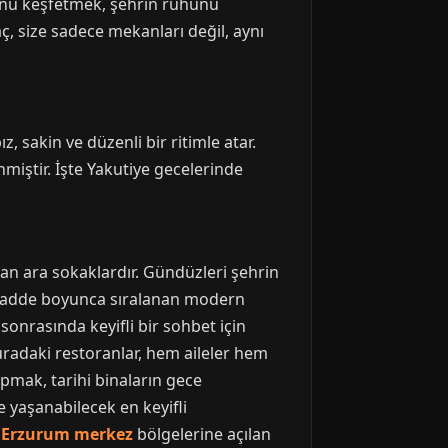
sunu keşfetmek, şehrin ruhunu
ç, size sadece mekanları değil, aynı
, sakin ve düzenli bir ritimle atar.
nmiştir. İşte Yakutiye gecelerinde
nan ara sokaklardır. Gündüzleri şehrin
r. Cadde boyunca sıralanan modern
onrasında keyifli bir sohbet için
 Buradaki restoranlar, hem aileler hem
pmak, tarihi binaların gece
 yaşanabilecek en keyifli
m
Erzurum merkez
bölgelerine açılan