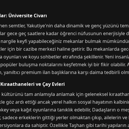
ar: Üniversite Civarı
linen semtler, Yakutiye'nin daha dinamik ve genç yüzünü tems
rolar gece geç saatlere kadar öğrenci nüfusunun enerjisiyle
 nargile keyfi yapabileceğiniz mekanlar bulmak mümkündür. 
r için bir cazibe merkezi haline getirir. Bu mekanlarda gece
 oyunları ve koyu sohbetler etrafında şekillenir. Yeni insanl
popüler buluşma noktalarını keşfetmek iyi bir fikir olabilir
, yanıltıcı premium ilan başlıklarına karşı daima tedbirli olm
Kıraathaneleri ve Çay Evleri
e kültürünü tam anlamıyla anlamak için geleneksel kıraatha
le göz ardı ettiği ancak yerel halkın sosyal hayatının kalbinin
okey veya kağıt oyunlarına tanıklık edebilir, Dadaşların o me
, sadece erkeklerin gittiği yerler olmaktan çıkıp, ailelerin v
iyonlara da sahiptir. Özellikle Taşhan gibi tarihi yapıların 