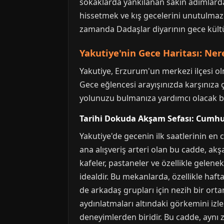
sokaklarda yankılanan sakin adımlarda
hissetmek ve kış gecelerini unutulmaz a
zamanda Dadaşlar diyarının gece kültü
Yakutiye'nin Gece Haritası: Ner
Yakutiye, Erzurum'un merkezi ilçesi olm
Gece eğlencesi arayışınızda karşınıza çı
yolunuzu bulmanıza yardımcı olacak b
Tarihi Dokuda Akşam Sefası: Cumhur
Yakutiye'de gecenin ilk saatlerinin en
ana alışveriş arteri olan bu cadde, a
kafeler, pastaneler ve özellikle gelen
idealdir. Bu mekanlarda, özellikle hafta
de arkadaş grupları için nezih bir or
aydınlatmaları altındaki görkemini iz
deneyimlerden biridir. Bu cadde, aynı