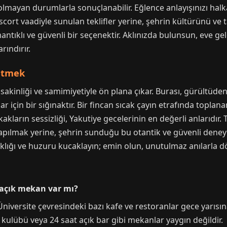
 olmayan durumlarla sonuçlanabilir. Eğlence anlayışınızı halk
cort vaadiyle sunulan teklifler yerine, şehrin kültürünü ve tar
tıklı ve güvenli bir seçenektir. Aklınızda bulunsun, eve ge
rındırır.
fetmek
sakinliği ve samimiyetiyle ön plana çıkar. Burası, gürültüde
lar için bir sığınaktır. Bir fincan sıcak çayın etrafında topla
kakların sessizliği, Yakutiye gecelerinin en değerli anlarıdır. T
e kapılmak yerine, şehrin sunduğu bu otantik ve güvenli deney
klığı ve huzuru kucaklayın; emin olun, unutulmaz anılarla d
 açık mekan var mı?
Üniversite çevresindeki bazı kafe ve restoranlar gece yarısı
ulübü veya 24 saat açık bar gibi mekanlar yaygın değildir.