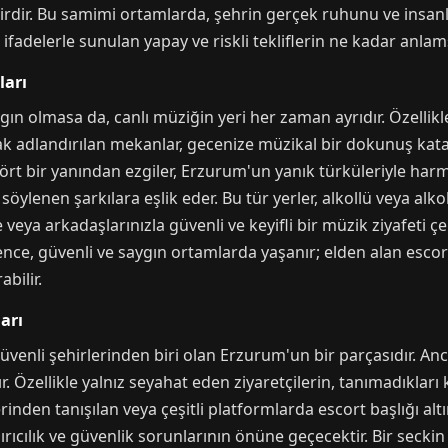
rdir. Bu samimi ortamlarda, şehrin gerçek ruhunu ve insanl
ifadelerle sunulan yapay ve riskli tekliflerin ne kadar anla
ları
gın olmasa da, canlı müziğin yeri her zaman ayrıdır. Özellik
k adlandırılan mekanlar, gecenize müzikal bir dokunuş katab
ört bir yanından ezgiler, Erzurum'un yanık türküleriyle har
 söylenen şarkılara eşlik eder. Bu tür yerler, alkollü veya 
e veya arkadaşlarınızla güvenli ve keyifli bir müzik ziyafeti 
nce, güvenli ve saygın ortamlarda yaşanır; elden alan escort
abilir.
ları
üvenli şehirlerinden biri olan Erzurum'un bir parçasıdır. An
. Özellikle yalnız seyahat eden ziyaretçilerin, tanımadıkları 
erinden tanışılan veya çeşitli platformlarda escort başlığı 
ırıcılık ve güvenlik sorunlarının önüne geçecektir. Bir seckin