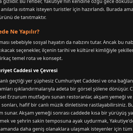
 gizlidir. Bu rehber, Yakutiye'nin kendine özgü gece doku
nılarla ısıtmak isteyen turistler için hazırlandı. Burada ama
rünü de tanıtmaktır.
ede Ne Yapılır?
ası sebebiyle sosyal hayatın da nabzını tutar. Ancak bu nabız
kacak seçenekler, ilçenin tarihi ve kültürel kimliğiyle şekille
irkaç temel rota ve konsept.
iyet Caddesi ve Çevresi
 canlı geçtiği yer şüphesiz Cumhuriyet Caddesi ve ona bağla
kşamları ışıklandırmalarıyla adeta bir görsel şölene dönüşü
eksel Erzurum mutfağını sunan restoranlar, akşam yemeği ve s
 sonları, hafif bir canlı müzik dinletisine rastlayabilirsiniz.
tam sunar. Akşam yemeği sonrası caddede kısa bir yürüyüş ya
lemek ve şehrin sakin temposuna ayak uydurmak, Yakutiye'de
 zamanda daha geniş olanaklara ulaşmak isteyenler için tü