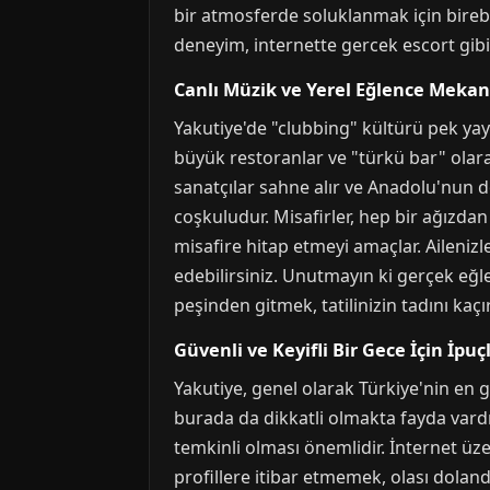
bir atmosferde soluklanmak için birebi
deneyim, internette gercek escort gibi 
Canlı Müzik ve Yerel Eğlence Mekan
Yakutiye'de "clubbing" kültürü pek yay
büyük restoranlar ve "türkü bar" olara
sanatçılar sahne alır ve Anadolu'nun d
coşkuludur. Misafirler, hep bir ağızdan
misafire hitap etmeyi amaçlar. Ailenizl
edebilirsiniz. Unutmayın ki gerçek eğle
peşinden gitmek, tatilinizin tadını kaçır
Güvenli ve Keyifli Bir Gece İçin İpuç
Yakutiye, genel olarak Türkiye'nin en g
burada da dikkatli olmakta fayda vardır
temkinli olması önemlidir. İnternet üz
profillere itibar etmemek, olası doland