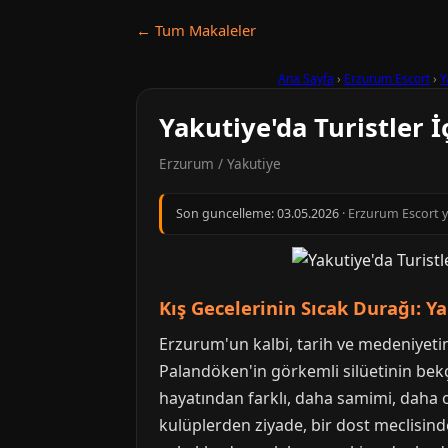
← Tum Makaleler
Ana Sayfa
›
Erzurum Escort
›
Y
Yakutiye'da Turistler 
Erzurum / Yakutiye
Son guncelleme:
03.05.2026
· Erzurum Escort y
Kış Gecelerinin Sıcak Durağı: Y
Erzurum'un kalbi, tarih ve medeniyetin
Palandöken'in görkemli silüetinin bekçi
hayatından farklı, daha samimi, daha o
kulüplerden ziyade, bir dost meclisin