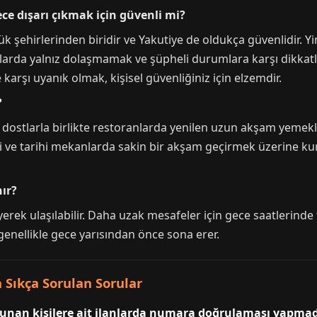
ce dışarı çıkmak için güvenli mi?
k şehirlerinden biridir ve Yakutiye de oldukça güvenlidir. Y
arda yalnız dolaşmamak ve şüpheli durumlara karşı dikkatli o
e karşı uyanık olmak, kişisel güvenliğiniz için elzemdir.
?
e dostlarla birlikte restoranlarda yenilen uzun akşam yemekl
leri ve tarihi mekanlarda sakin bir akşam geçirmek üzerine k
ır?
ek ulaşılabilir. Daha uzak mesafeler için gece saatlerinde ti
 genellikle gece yarısından önce sona erer.
Sıkça Sorulan Sorular
 sunan kişilere ait ilanlarda numara doğrulaması yapma