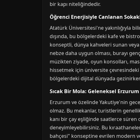
bir kapı niteliğindedir.
Öğrenci Enerjisiyle Canlanan Sokakl
Atatürk Üniversitesi'ne yakınlığıyla bi
dışında, bu bölgelerdeki kafe ve bist
konseptli, dünya kahveleri sunan veya
nebze daha uygun olması, burayı gençle
müzikten ziyade, oyun konsolları, masa
hissetmek için üniversite çevresindeki 
bölgelerdeki dijital dünyada gezinirken
Sıcak Bir Mola: Geleneksel Erzurum 
Erzurum ve özelinde Yakutiye'nin gec
olmaz. Bu mekanlar, turistlerin genellik
kanı bir çay eşliğinde saatlerce süren 
deneyimleyebilirsiniz. Bu kıraathaneler
bahçesi" konseptine evrilen modern vers