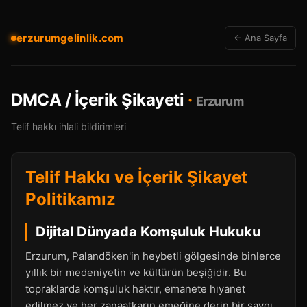
erzurumgelinlik.com
← Ana Sayfa
DMCA / İçerik Şikayeti
·
Erzurum
Telif hakkı ihlali bildirimleri
Telif Hakkı ve İçerik Şikayet
Politikamız
Dijital Dünyada Komşuluk Hukuku
Erzurum, Palandöken'in heybetli gölgesinde binlerce
yıllık bir medeniyetin ve kültürün beşiğidir. Bu
topraklarda komşuluk haktır, emanete hıyanet
edilmez ve her zanaatkarın emeğine derin bir saygı