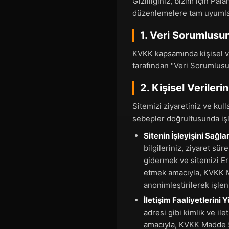
Gizliliğiniz, bizim için Pa
düzenlemelere tam uyumla
1. Veri Sorumlusu
KVKK kapsamında kişisel ve
tarafından "Veri Sorumlusu"
2. Kişisel Veriler
Sitemizi ziyaretiniz ve kull
sebepler doğrultusunda iş
Sitenin İşleyişini Sağl
bilgileriniz, ziyaret sür
gidermek ve sitemizi Er
etmek amacıyla, KVKK M
anonimleştirilerek işleni
İletişim Faaliyetlerini
adresi gibi kimlik ve ile
amacıyla, KVKK Madde 5/