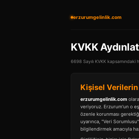
erzurumgelinlik.com
KVKK Aydınla
6698 Sayılı KVKK kapsamındaki ha
Kişisel Veriler
erzurumgelinlik.com
olara
veriyoruz. Erzurum'un o eşs
özenle korunması gerektiği
uyarınca, "Veri Sorumlusu" s
bilgilendirmek amacıyla haz