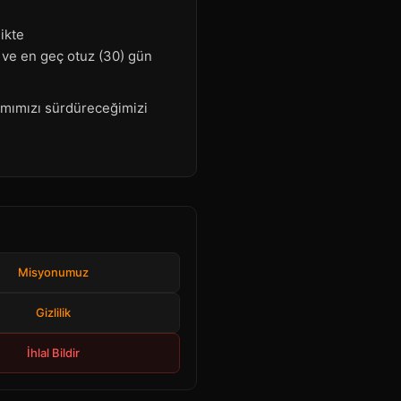
likte
e ve en geç otuz (30) gün
şımımızı sürdüreceğimizi
Misyonumuz
Gizlilik
İhlal Bildir