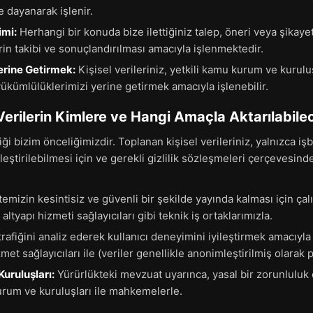
 dayanarak işlenir.
imi:
Herhangi bir konuda bize ilettiğiniz talep, öneri veya şikayet
lerin takibi ve sonuçlandırılması amacıyla işlenmektedir.
erine Getirmek:
Kişisel verileriniz, yetkili kamu kurum ve kuruluş
yükümlülüklerimizi yerine getirmek amacıyla işlenebilir.
 Verilerin Kimlere ve Hangi Amaçla Aktarılabile
liği bizim önceliğimizdir. Toplanan kişisel verileriniz, yalnızca 
leştirilebilmesi için ve gerekli gizlilik sözleşmeleri çerçevesinde
temizin kesintisiz ve güvenli bir şekilde yayında kalması için çal
ltyapı hizmeti sağlayıcıları gibi teknik iş ortaklarımızla.
trafiğini analiz ederek kullanıcı deneyimini iyileştirmek amacıyla
met sağlayıcıları ile (veriler genellikle anonimleştirilmiş olarak pa
uruluşları:
Yürürlükteki mevzuat uyarınca, yasal bir zorunlulu
rum ve kuruluşları ile mahkemelerle.