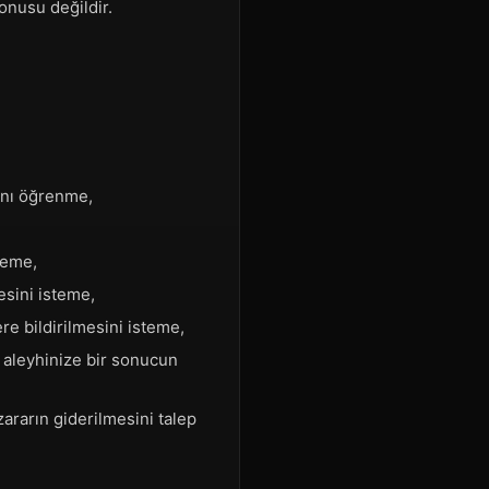
konusu değildir.
ğını öğrenme,
teme,
esini isteme,
ere bildirilmesini isteme,
e aleyhinize bir sonucun
zararın giderilmesini talep