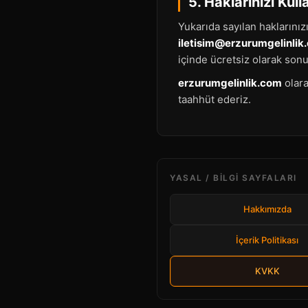
5. Haklarınızı Kull
Yukarıda sayılan haklarınızı
iletisim@erzurumgelinlik
içinde ücretsiz olarak sonuç
erzurumgelinlik.com
olara
taahhüt ederiz.
YASAL / BILGI SAYFALARI
Hakkımızda
İçerik Politikası
KVKK