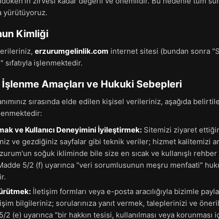
landöken'in zirvesi kadar değerli ve önemlidir. Bu nedenle tüm sü
 yürütüyoruz.
nun Kimliği
rileriniz,
erzurumgelinlik.com
internet sitesi (bundan sonra "Si
 sıfatıyla işlenmektedir.
in İşlenme Amaçları ve Hukuki Sebepleri
anımınız sırasında elde edilen kişisel verileriniz, aşağıda belirt
lenmektedir:
amak ve Kullanıcı Deneyimini İyileştirmek:
Sitemizi ziyaret ettiğin
eniz ve gezdiğiniz sayfalar gibi teknik veriler; hizmet kalitemizi a
zurum'un soğuk ikliminde bile size en sıcak ve kullanışlı rehber
adde 5/2 (f) uyarınca "veri sorumlusunun meşru menfaati" huku
r.
 Yürütmek:
İletişim formları veya e-posta aracılığıyla bizimle payla
tişim bilgileriniz; sorularınıza yanıt vermek, taleplerinizi ve öne
2 (e) uyarınca "bir hakkın tesisi, kullanılması veya korunması i