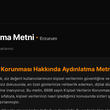
tma Metni
·
Erzurum
klarınız
in Korunması Hakkında Aydınlatma Metn
k, siz değerli kullanıcılarımızın kişisel verilerinin güvenliğine v
iz dokusunda, en özel günlerinize rehberlik ederken, dijital dün
ne inanıyoruz. Bu metin, 6698 sayılı Kişisel Verilerin Korunma
ıfatıyla, kişisel verilerinizi nasıl işlediğimiz konusunda sizleri ş
ırlanmıştır.