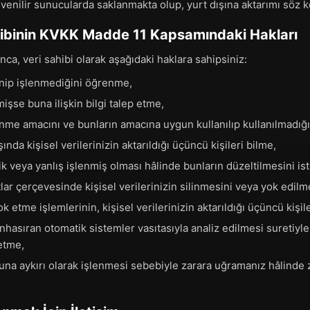
güvenilir sunucularda saklanmakta olup, yurt dışına aktarımı söz 
ahibinin KVKK Madde 11 Kapsamındaki Hakları
ca, veri sahibi olarak aşağıdaki haklara sahipsiniz:
lenip işlenmediğini öğrenme,
mişse buna ilişkin bilgi talep etme,
şlenme amacını ve bunların amacına uygun kullanılıp kullanılmadı
ında kişisel verilerinizin aktarıldığı üçüncü kişileri bilme,
sik veya yanlış işlenmiş olması hâlinde bunların düzeltilmesini is
ar çerçevesinde kişisel verilerinizin silinmesini veya yok edilm
 etme işlemlerinin, kişisel verilerinizin aktarıldığı üçüncü kişil
nhasıran otomatik sistemler vasıtasıyla analiz edilmesi suretiyl
 etme,
nuna aykırı olarak işlenmesi sebebiyle zarara uğramanız hâlinde 