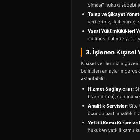
olması" hukuki sebebine
Talep ve Şikayet Yönet
verileriniz, ilgili süreç
Yasal Yükümlülükleri Y
edilmesi halinde yasal 
3. İşlenen Kişisel
Kişisel verilerinizin güven
belirtilen amaçların gerçek
aktarılabilir:
Hizmet Sağlayıcılar:
Si
(barındırma), sunucu ve a
Analitik Servisler:
Site 
üçüncü parti analitik hiz
Yetkili Kamu Kurum ve K
hukuken yetkili kamu ku