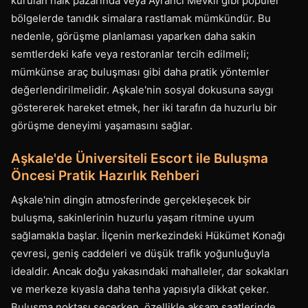
kurulan halk pazarında veya Ayrancı Mevkii gibi popüler
bölgelerde tanıdık simalara rastlamak mümkündür. Bu
nedenle, görüşme planlaması yaparken daha sakin
semtlerdeki kafe veya restoranlar tercih edilmeli;
mümkünse araç buluşması gibi daha pratik yöntemler
değerlendirilmelidir. Aşkale'nin sosyal dokusuna saygı
göstererek hareket etmek, her iki tarafın da huzurlu bir
görüşme deneyimi yaşamasını sağlar.
Aşkale'de Üniversiteli Escort ile Buluşma
Öncesi Pratik Hazırlık Rehberi
Aşkale'nin dingin atmosferinde gerçekleşecek bir
buluşma, sakinlerinin huzurlu yaşam ritmine uyum
sağlamakla başlar. İlçenin merkezindeki Hükümet Konağı
çevresi, geniş caddeleri ve düşük trafik yoğunluğuyla
idealdir. Ancak doğu yakasındaki mahalleler, dar sokakları
ve merkeze kıyasla daha tenha yapısıyla dikkat çeker.
Buluşma noktası seçerken, özellikle akşam saatlerinde