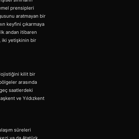
temel prensipleri
uygusunu aratmayan bir
nın keyfini çıkarmaya
ilk andan itibaren
ki yetişkinin bir
istiğini kilit bir
 bölgeler arasında
 geç saatlerdeki
daşkent ve Yıldızkent
ulaşım süreleri
kezi ya da Atatürk