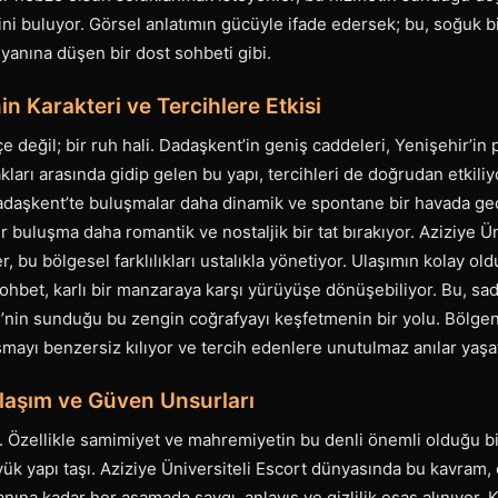
ini buluyor. Görsel anlatımın gücüyle ifade edersek; bu, soğuk b
ın yanına düşen bir dost sohbeti gibi.
in Karakteri ve Tercihlere Etkisi
çe değil; bir ruh hali. Dadaşkent’in geniş caddeleri, Yenişehir’in pl
kları arasında gidip gelen bu yapı, tercihleri de doğrudan etkil
 Dadaşkent’te buluşmalar daha dinamik ve spontane bir havada ge
r buluşma daha romantik ve nostaljik bir tat bırakıyor. Aziziye Ün
, bu bölgesel farklılıkları ustalıkla yönetiyor. Ulaşımın kolay old
ohbet, karlı bir manzaraya karşı yürüyüşe dönüşebiliyor. Bu, sad
’nin sunduğu bu zengin coğrafyayı keşfetmenin bir yolu. Bölge
aşmayı benzersiz kılıyor ve tercih edenlere unutulmaz anılar yaşat
laşım ve Güven Unsurları
. Özellikle samimiyet ve mahremiyetin bu denli önemli olduğu bi
ük yapı taşı. Aziziye Üniversiteli Escort dünyasında bu kavram, 
ına kadar her aşamada saygı, anlayış ve gizlilik esas alınıyor. Ki