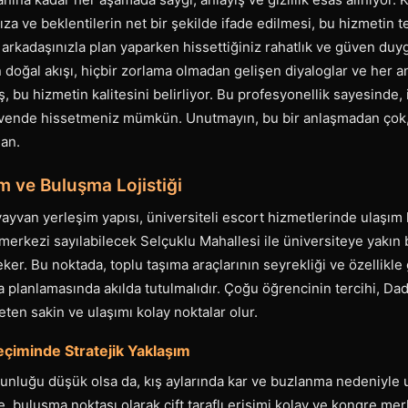
rıza ve beklentilerin net bir şekilde ifade edilmesi, bu hizmetin 
ir arkadaşınızla plan yaparken hissettiğiniz rahatlık ve güven d
 doğal akışı, hiçbir zorlama olmadan gelişen diyaloglar ve her a
, bu hizmetin kalitesini belirliyor. Bu profesyonellik sayesinde, 
üvende hissetmeniz mümkün. Unutmayın, bu bir anlaşmadan çok, i
 an.
m ve Buluşma Lojistiği
ayvan yerleşim yapısı, üniversiteli escort hizmetlerinde ulaşım loj
n merkezi sayılabilecek Selçuklu Mahallesi ile üniversiteye yakın
eker. Bu noktada, toplu taşıma araçlarının seyrekliği ve özellikle
 planlamasında akılda tutulmalıdır. Çoğu öğrencinin tercihi, Da
eten sakin ve ulaşımı kolay noktalar olur.
çiminde Stratejik Yaklaşım
unluğu düşük olsa da, kış aylarında kar ve buzlanma nedeniyle 
e, buluşma noktası olarak çift taraflı erişimi kolay ve kongre mer