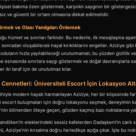
kişisel bakıma özen göstermek, karşılıklı saygının bir göstergesi
iz ve güvenli bir ortam olmasına dikkat edilmelidir.
tirmek ve Olası Yanılgıları Önlemek
u hizmet ve sınırları farklıdır. Bu nedenle, ilk mesajlaşma aşa
 sonradan oluşabilecek hayal kırıklıklarını engeller. Aziziye gibi
koduların hızla yayılabileceği unutulmamalı; bu yüzden gizlilik 
e esnasında sınırlara saygı göstermek ve doğal davranışlarla s
 iki taraf için de unutulmaz kılar.
 Cennetleri: Üniversiteli Escort İçin Lokasyon Alt
hiyle modern hayatı harmanlayan Aziziye, her bir köşesinde fark
eli escort buluşmaları için doğru lokasyonu seçmek, deneyimin k
ye'nin bilinenden öteye geçen, gözden kaçmış bazı noktalarına y
landöken'in eteklerindeki sessiz kafelerden Dadaşkent'in canlı 
ü, Aziziye'nin kırsalına doğru ilerledikçe açığa çıkar. İşte bu nok