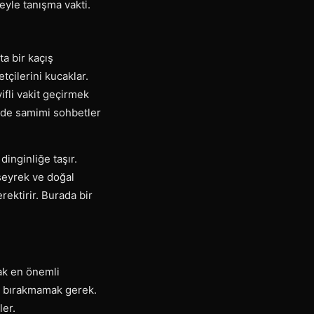
eyle tanışma vakti.
a bir kaçış
tçilerini kucaklar.
ifli vakit geçirmek
inde samimi sohbetler
inginliğe taşır.
seyrek ve doğal
rektirir. Burada bir
i
mak en önemli
en bırakmamak gerek.
ler.