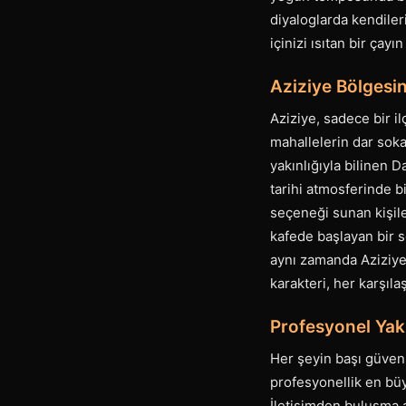
diyaloglarda kendiler
içinizi ısıtan bir çay
Aziziye Bölgesin
Aziziye, sadece bir il
mahallelerin dar soka
yakınlığıyla bilinen
tarihi atmosferinde bi
seçeneği sunan kişiler
kafede başlayan bir s
aynı zamanda Aziziye
karakteri, her karşıl
Profesyonel Yak
Her şeyin başı güven
profesyonellik en büy
İletişimden buluşma an