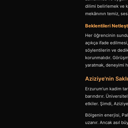
dilimi belirlemek ve 
mekânının temiz, sess
Beklentileri Netleş
Her öğrencinin sunduğ
açıkça ifade edilmesi,
söylentilerin ve dedi
korunmalıdır. Görüşm
yaratmak, deneyimi her
Aziziye'nin Saklı
Erzurum'un kadim tari
barındırır. Üniversit
etkiler. Şimdi, Azizi
Bölgenin enerjisi, Pa
uzanır. Ancak asıl büy