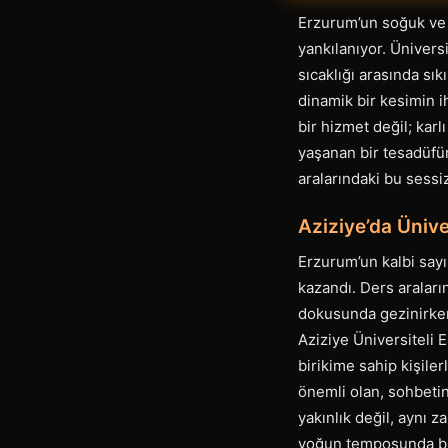
Erzurum’un soğuk ve k
yankılanıyor. Ünivers
sıcaklığı arasında sı
dinamik bir kesimin i
bir hizmet değil; kar
yaşanan bir tesadüfün
aralarındaki bu sessi
Aziziye’da Ünive
Erzurum’un kalbi sayı
kazandı. Ders araları
dokusunda gezinirken
Aziziye Üniversiteli 
birikime sahip kişile
önemli olan, sohbetin 
yakınlık değil, aynı z
yoğun temposunda bir