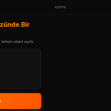
AZIZIYE
üzünde Bir
iletisim odakli sayfa.
»