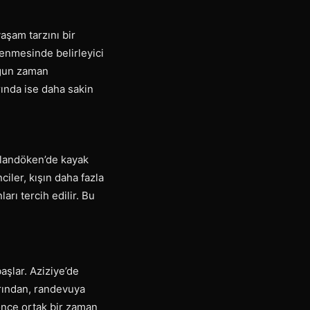
aşam tarzını bir
lenmesinde belirleyici
oğun zaman
rında ise daha sakin
alandöken’de kayak
iler, kışın daha fazla
arı tercih edilir. Bu
aşlar. Aziziye’de
arından, randevuya
nce ortak bir zaman