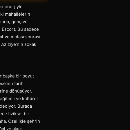
ir enerjiyle
ki mahallelerin
sında, genç ve
li Escort. Bu sadece
 kahve molası sonrası
, Aziziye’nin sokak
bambaşka bir boyut
se’nin tarihi
irine dönüşüyor.
ğitimli ve kültürel
vadediyor. Burada
ce fiziksel bir
aha. Özellikle şehrin
al ve akıcı