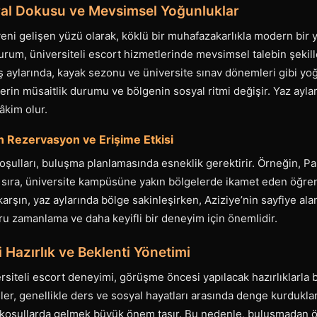
yal Dokusu ve Mevsimsel Yoğunluklar
eni gelişen yüzü olarak, köklü bir muhafazakarlıkla modern bir y
durum, üniversiteli escort hizmetlerinde mevsimsel talebin şekil
kış aylarında, kayak sezonu ve üniversite sınav dönemleri gibi y
lerin müsaitlik durumu ve bölgenin sosyal ritmi değişir. Yaz ayla
âkim olur.
 Rezervasyon ve Erişime Etkisi
oşulları, buluşma planlamasında esneklik gerektirir. Örneğin, P
ı sıra, üniversite kampüsüne yakın bölgelerde ikamet eden öğrenc
karşın, yaz aylarında bölge sakinleşirken, Aziziye’nin sayfiye alanl
u zamanlama ve daha keyifli bir deneyim için önemlidir.
Hazırlık ve Beklenti Yönetimi
rsiteli escort deneyimi, görüşme öncesi yapılacak hazırlıklarla b
er, genellikle ders ve sosyal hayatları arasında denge kurdukl
koşullarda gelmek büyük önem taşır. Bu nedenle, buluşmadan ö