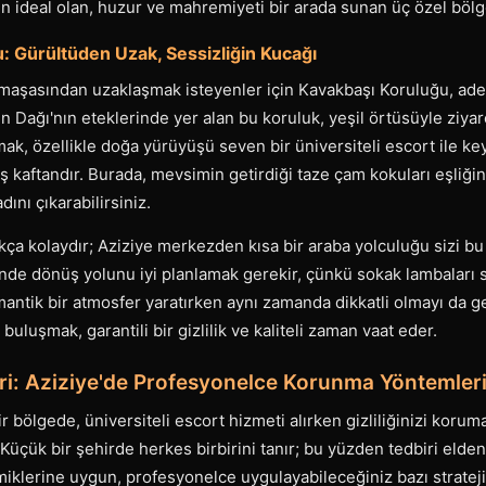
in ideal olan, huzur ve mahremiyeti bir arada sunan üç özel bölg
: Gürültüden Uzak, Sessizliğin Kucağı
maşasından uzaklaşmak isteyenler için Kavakbaşı Koruluğu, adet
n Dağı'nın eteklerinde yer alan bu koruluk, yeşil örtüsüyle ziyare
k, özellikle doğa yürüyüşü seven bir üniversiteli escort ile key
miş kaftandır. Burada, mevsimin getirdiği taze çam kokuları eşliğ
adını çıkarabilirsiniz.
ça kolaydır; Aziziye merkezden kısa bir araba yolculuğu sizi bu d
nde dönüş yolunu iyi planlamak gerekir, çünkü sokak lambaları 
omantik bir atmosfer yaratırken aynı zamanda dikkatli olmayı da ge
 buluşmak, garantili bir gizlilik ve kaliteli zaman vaat eder.
ileri: Aziziye'de Profesyonelce Korunma Yöntemler
ir bölgede, üniversiteli escort hizmeti alırken gizliliğinizi koru
. Küçük bir şehirde herkes birbirini tanır; bu yüzden tedbiri eld
amiklerine uygun, profesyonelce uygulayabileceğiniz bazı strateji