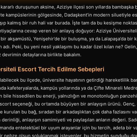
ararlı duruşunun aksine, Aziziye ilçesi son yıllarda bambaşka b
ite kampüslerinin gölgesinde, Dadaşkent’in modern siluetiyle es
kışıp kalmış bir ruh hali var burada. İşte tam da bu kesişme nokta
htiyaçlarına cevap veren bir anlayış doğuyor: Aziziye Üniversite
lı bir akşamüstü, Yenişehir’de bir buluşma, ya da Lalapaşa’da bir
 adı. Peki, bu yeni nesil yaklaşımı bu kadar özel kılan ne? Gelin
z devrimin detaylarına birlikte bakalım.
rsiteli Escort Tercih Edilme Sebepleri
labilecek bu ilçede, üniversite hayatının getirdiği hareketlilik 
nda kafeteryalarda, kampüs yollarında ya da Çifte Minareli Medre
 bile hissedilen bu enerji, yalnızlığın ve monotonluğun panzeh
Escort seçeneği, bu ortamda büyüyen bir anlayışın ürünü. Genç, e
rle kurulan bu bağ, sıradan bir arkadaşlıktan çok daha fazlasını 
derinliği, anlayışın samimiyeti ve paylaşılan anların değeri. Sade
amanda entelektüel bir uyum arayanlar için bu tercih, adeta bir v
 nebze olsun soluklanmak isteyenler, bu hizmetin sunduğu doğ