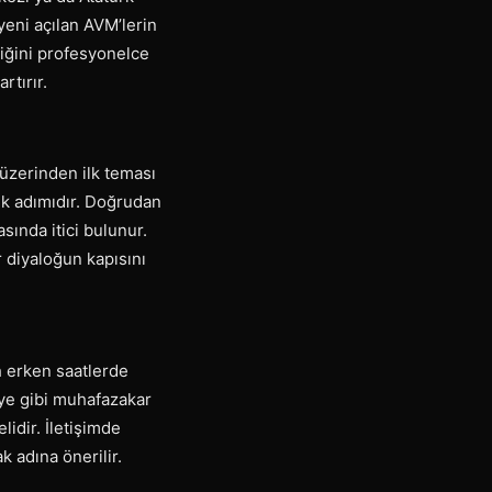
yeni açılan AVM’lerin
stiğini profesyonelce
tırır.
 üzerinden ilk teması
ilk adımıdır. Doğrudan
rasında itici bulunur.
ir diyaloğun kapısını
h erken saatlerde
ziye gibi muhafazakar
idir. İletişimde
k adına önerilir.