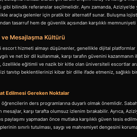
gibi bilindik referanslar seçilmelidir. Aynı zamanda, Aziziye’de 
likle araçla gelenler için pratik bir alternatif sunar. Buluşma loji
an tasarruf hem de güvenlik açısından karşılıklı memnuniyeti ar
bı ve Mesajlaşma Kültürü
i escort hizmeti almayı düşünenler, genellikle dijital platformlar
ygılı ve net bir dil kullanmak, karşı tarafın güvenini kazanmanın 
r, özellikle eğitimli ve nazik bir kitle olan üniversiteli escortlar a
i tanıtıp beklentilerinizi kibar bir dille ifade etmeniz, sağlıklı b
at Edilmesi Gereken Noktalar
e öğrencilerin ders programlarına duyarlı olmak önemlidir. Saba
n mesajlar, karşı tarafta olumsuz izlenim bırakabilir. Ayrıca, Azi
es paylaşımı yapmadan önce mutlaka karşılıklı güven tesis edilmel
eplerinin sınırlı tutulması, saygı ve mahremiyet dengesini koruma