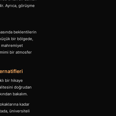
dir. Ayrıca, görüşme
masında beklentilerin
 küçük bir bölgede,
ve mahremiyet
amimi bir atmosfer
ernatifleri
lı bir hikaye
alitesini doğrudan
akından bakalım.
sokaklarına kadar
tada, üniversiteli