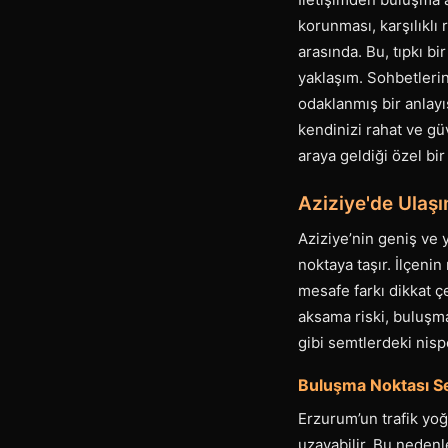
korunması, karşılıklı 
arasında. Bu, tıpkı b
yaklaşım. Sohbetlerin
odaklanmış bir anlayış
kendinizi rahat ve g
araya geldiği özel bir
Aziziye'de Ulaşı
Aziziye’nin geniş ve y
noktaya taşır. İlçeni
mesafe farkı dikkat ç
aksama riski, buluşma
gibi semtlerdeki nisp
Buluşma Noktası Se
Erzurum’un trafik yoğ
uzayabilir. Bu nedenl