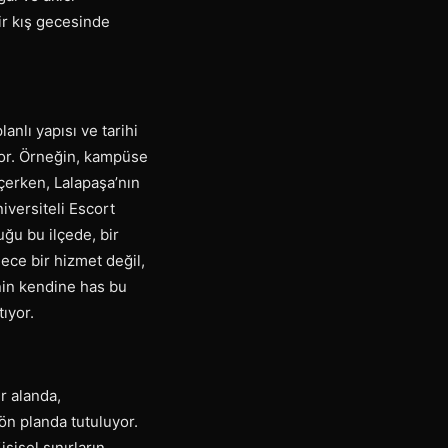
ir kış gecesinde
anlı yapısı ve tarihi
iyor. Örneğin, kampüse
çerken, Lalapaşa’nın
iversiteli Escort
uğu bu ilçede, bir
ece bir hizmet değil,
nin kendine has bu
ıyor.
r alanda,
ön planda tutuluyor.
şisel sınırların