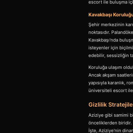
escort ile buluşma iç
Kavakbaşı Koruluğu
Şehir merkezinin kar
noktasıdır. Palandöke
Kavakbaşı'nda buluşma
isteyenler için biçil
edebilir, sessizliğin t
Koruluğa ulaşım olduk
Ancak akşam saatleri
yapısıyla karanlık, r
üniversiteli escort ile
Gizlilik Stratej
Aziziye gibi samimi b
önceliklerden biridir
İşte, Aziziye'nin din