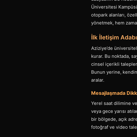
Üniversitesi Kampüsü 
otopark alanları, özel
yönetmek, hem zamand
İlk İletişim Ada
Aziziye’de üniversitel
kurar. Bu noktada, sa
cinsel içerikli taleple
Bunun yerine, kendiniz
aralar.
Mesajlaşmada Dikk
Yerel saat dilimine v
veya gece yarısı atıla
bir bölgede, açık adr
fotoğraf ve video tal