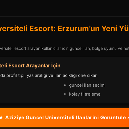
versiteli Escort: Erzurum’un Yeni Y
rsiteli escort arayan kullanicilar icin guncel ilan, bolge uyumu ve net 
eli Escort Arayanlar İçin
a profil tipi, yas araligi ve ilan acikligi one cikar.
guncel ilan secimi
kolay filtreleme
★ Aziziye Guncel Universiteli Ilanlarini Goruntule 