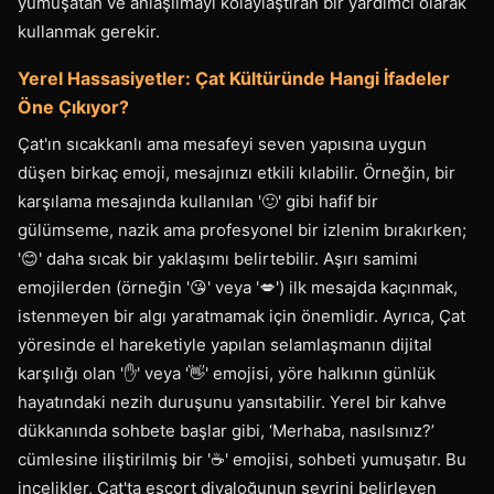
yumuşatan ve anlaşılmayı kolaylaştıran bir yardımcı olarak
kullanmak gerekir.
Yerel Hassasiyetler: Çat Kültüründe Hangi İfadeler
Öne Çıkıyor?
Çat'ın sıcakkanlı ama mesafeyi seven yapısına uygun
düşen birkaç emoji, mesajınızı etkili kılabilir. Örneğin, bir
karşılama mesajında kullanılan '🙂' gibi hafif bir
gülümseme, nazik ama profesyonel bir izlenim bırakırken;
'😊' daha sıcak bir yaklaşımı belirtebilir. Aşırı samimi
emojilerden (örneğin '😘' veya '💋') ilk mesajda kaçınmak,
istenmeyen bir algı yaratmamak için önemlidir. Ayrıca, Çat
yöresinde el hareketiyle yapılan selamlaşmanın dijital
karşılığı olan '✋' veya '👋' emojisi, yöre halkının günlük
hayatındaki nezih duruşunu yansıtabilir. Yerel bir kahve
dükkanında sohbete başlar gibi, ‘Merhaba, nasılsınız?’
cümlesine iliştirilmiş bir '☕️' emojisi, sohbeti yumuşatır. Bu
incelikler, Çat'ta escort diyaloğunun seyrini belirleyen