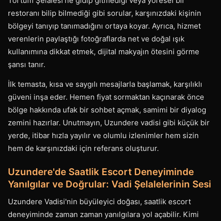
Tortum Şelalesi'ne gidip gitmediği veya yöresel bir
restoranı bilip bilmediği gibi sorular, karşınızdaki kişinin
bölgeyi tanıyıp tanımadığını ortaya koyar. Ayrıca, hizmet
verenlerin paylaştığı fotoğraflarda net ve doğal ışık
kullanımına dikkat etmek, dijital makyajın ötesini görme
şansı tanır.
İlk temasta, kısa ve saygılı mesajlarla başlamak, karşılıklı
güveni inşa eder. Hemen fiyat sormaktan kaçınarak önce
bölge hakkında ufak bir sohbet açmak, samimi bir diyalog
zemini hazırlar. Unutmayın, Uzundere vadisi gibi küçük bir
yerde, itibar hızla yayılır ve olumlu izlenimler hem sizin
hem de karşınızdaki için referans oluşturur.
Uzundere'de Saatlik Escort Deneyiminde
Yanılgılar ve Doğrular: Vadi Şelalelerinin Sesi
Uzundere Vadisi'nin büyüleyici doğası, saatlik escort
deneyiminde zaman zaman yanılgılara yol açabilir. Kimi