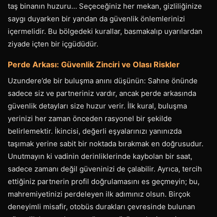
taş binanın huzuru… Seçeceğiniz her mekan, gizliliğinize
saygı duyarken bir yandan da güvenlik önlemlerinizi
içermelidir. Bu bölgedeki kurallar, basmakalıp uyarılardan
ziyade içten bir içgüdüdür.
Perde Arkası: Güvenlik Zinciri ve Olası Riskler
Uzundere’de bir buluşma anını düşünün: Sahne önünde
sadece siz ve partneriniz vardır, ancak perde arkasında
güvenlik detayları size huzur verir. İlk kural, buluşma
yerinizi her zaman önceden rasyonel bir şekilde
belirlemektir. İkincisi, değerli eşyalarınızı yanınızda
taşımak yerine sabit bir noktada bırakmak en doğrusudur.
Unutmayın ki vadinin derinliklerinde kaybolan bir saat,
sadece zamanı değil güveninizi de çalabilir. Ayrıca, tercih
ettiğiniz partnerin profil doğrulamasını es geçmeyin; bu,
mahremiyetinizi perdeleyen ilk adımınız olsun. Birçok
deneyimli misafir, otobüs durakları çevresinde bulunan