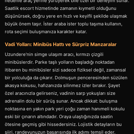
nedenle araç yerine yürüyerek bile özel bir deneyim sunar.
Saatlik escort hizmetinde zamanın kıymetli olduğunu
düşünürsek, doğru yere en hızlı ve keyifli şekilde ulaşmak
büyük önem taşır. İster araba ister toplu taşıma kullanın,
rota seçimi buluşmanıza karakter katar.
Vadi Yolları: Minibüs Hattı ve Sürpriz Manzaralar
Uzundere'nin simge ulaşım aracı, kırmızı çizgili
minibüslerdir. Parke taşlı yolların başladığı noktadan
itibaren bu minibüsler sizi sadece fiziksel değil, zamansal
bir yolculuğa da çıkarır. Dolmuşun penceresinden süzülen
akasya kokusu, hafızanızda silinmez izler bırakır. Şayet
özel aracınızla gelirseniz, vadinin sarp yokuşları size
adrenalin dolu bir sürüş sunar. Ancak dikkat: buluşma
noktasına en yakın park yeri çoğu zaman hanımeli kokulu
eski bir çınarın altındadır. Oraya ulaştığınızda saatin
ötesine geçmiş gibi hissedersiniz. Lojistik detayların bu
şiiri, randevunuzun başarısında ilk adımı temsil eder.