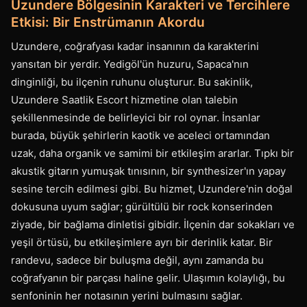
Uzundere Bölgesinin Karakteri ve Tercihlere
Etkisi: Bir Enstrümanın Akordu
Uzundere, coğrafyası kadar insanının da karakterini
yansıtan bir yerdir. Yedigöl'ün huzuru, Sapaca'nın
dinginliği, bu ilçenin ruhunu oluşturur. Bu sakinlik,
Uzundere Saatlik Escort hizmetine olan talebin
şekillenmesinde de belirleyici bir rol oynar. İnsanlar
burada, büyük şehirlerin kaotik ve aceleci ortamından
uzak, daha organik ve samimi bir etkileşim ararlar. Tıpkı bir
akustik gitarın yumuşak tınısının, bir synthesizer'ın yapay
sesine tercih edilmesi gibi. Bu hizmet, Uzundere'nin doğal
dokusuna uyum sağlar; gürültülü bir rock konserinden
ziyade, bir bağlama dinletisi gibidir. İlçenin dar sokakları ve
yeşil örtüsü, bu etkileşimlere ayrı bir derinlik katar. Bir
randevu, sadece bir buluşma değil, aynı zamanda bu
coğrafyanın bir parçası haline gelir. Ulaşımın kolaylığı, bu
senfoninin her notasının yerini bulmasını sağlar.