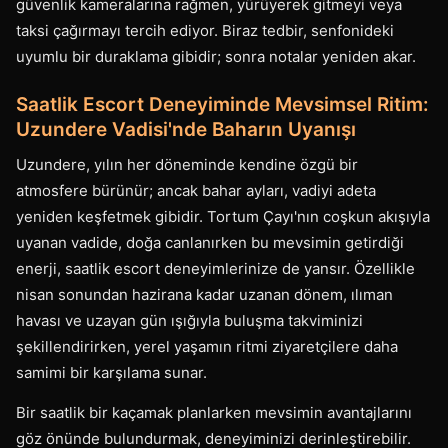
güvenlik kameralarına rağmen, yürüyerek gitmeyi veya
taksi çağırmayı tercih ediyor. Biraz tedbir, senfonideki
uyumlu bir duraklama gibidir; sonra notalar yeniden akar.
Saatlik Escort Deneyiminde Mevsimsel Ritim:
Uzundere Vadisi'nde Baharın Uyanışı
Uzundere, yılın her döneminde kendine özgü bir
atmosfere bürünür; ancak bahar ayları, vadiyi adeta
yeniden keşfetmek gibidir. Tortum Çayı'nın coşkun akışıyla
uyanan vadide, doğa canlanırken bu mevsimin getirdiği
enerji, saatlik escort deneyimlerinize de yansır. Özellikle
nisan sonundan hazirana kadar uzanan dönem, ılıman
havası ve uzayan gün ışığıyla buluşma takviminizi
şekillendirirken, yerel yaşamın ritmi ziyaretçilere daha
samimi bir karşılama sunar.
Bir saatlik bir kaçamak planlarken mevsimin avantajlarını
göz önünde bulundurmak, deneyiminizi derinleştirebilir.