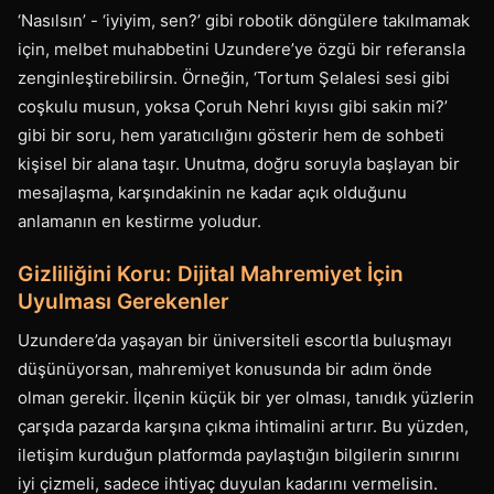
‘Nasılsın’ - ‘iyiyim, sen?’ gibi robotik döngülere takılmamak
için, melbet muhabbetini Uzundere’ye özgü bir referansla
zenginleştirebilirsin. Örneğin, ‘Tortum Şelalesi sesi gibi
coşkulu musun, yoksa Çoruh Nehri kıyısı gibi sakin mi?’
gibi bir soru, hem yaratıcılığını gösterir hem de sohbeti
kişisel bir alana taşır. Unutma, doğru soruyla başlayan bir
mesajlaşma, karşındakinin ne kadar açık olduğunu
anlamanın en kestirme yoludur.
Gizliliğini Koru: Dijital Mahremiyet İçin
Uyulması Gerekenler
Uzundere’da yaşayan bir üniversiteli escortla buluşmayı
düşünüyorsan, mahremiyet konusunda bir adım önde
olman gerekir. İlçenin küçük bir yer olması, tanıdık yüzlerin
çarşıda pazarda karşına çıkma ihtimalini artırır. Bu yüzden,
iletişim kurduğun platformda paylaştığın bilgilerin sınırını
iyi çizmeli, sadece ihtiyaç duyulan kadarını vermelisin.