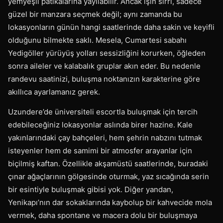
yemyeşil patikalarına yayılabilir. Ancak işin sırrı, sadece
güzel bir manzara seçmek değil; aynı zamanda bu
lokasyonların günün hangi saatlerinde daha sakin ve keyifli
olduğunu bilmekte saklı. Mesela, Cumartesi sabahı
Yedigöller yürüyüş yolları sessizliğini korurken, öğleden
sonra aileler ve kalabalık gruplar akın eder. Bu nedenle
randevu saatinizi, buluşma noktanızın karakterine göre
akıllıca ayarlamanız gerek.
Uzundere’de üniversiteli escortla buluşmak için tercih
edebileceğiniz lokasyonlar aslında birer hazine. Kale
yakınlarındaki çay bahçeleri, hem şehrin nabzını tutmak
isteyenler hem de samimi bir atmosfer arayanlar için
biçilmiş kaftan. Özellikle akşamüstü saatlerinde, buradaki
çınar ağaçlarının gölgesinde oturmak, yaz sıcağında serin
bir esintiyle buluşmak gibisi yok. Diğer yandan,
Yenikapı’nın dar sokaklarında kaybolup bir kahvecide mola
vermek, daha spontane ve macera dolu bir buluşmaya