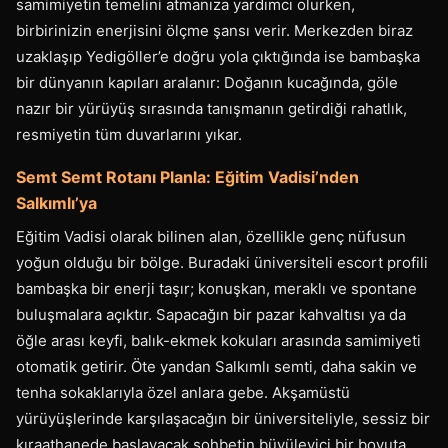
samimiyetin temelini atmanıza yardımcı olurken,
birbirinizin enerjisini ölçme şansı verir. Merkezden biraz
uzaklaşıp Yedigöller’e doğru yola çıktığında ise bambaşka
bir dünyanın kapıları aralanır: Doğanın kucağında, göle
nazır bir yürüyüş sırasında tanışmanın getirdiği rahatlık,
resmiyetin tüm duvarlarını yıkar.
Semt Semt Rotanı Planla: Eğitim Vadisi’nden
Salkımlı’ya
Eğitim Vadisi olarak bilinen alan, özellikle genç nüfusun
yoğun olduğu bir bölge. Buradaki üniversiteli escort profili
bambaşka bir enerji taşır; konuşkan, meraklı ve spontane
buluşmalara açıktır. Sapacağın bir pazar kahvaltısı ya da
öğle arası keyfi, balık-ekmek kokuları arasında samimiyeti
otomatik getirir. Öte yandan Salkımlı semti, daha sakin ve
tenha sokaklarıyla özel anlara gebe. Akşamüstü
yürüyüşlerinde karşılaşacağın bir üniversiteliyle, sessiz bir
kıraathanede başlayacak sohbetin büyüleyici bir boyuta