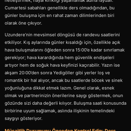
netleştirmek, hayal kırıklığı yaşamamak adına faydalı.
Cumartesi sabahları genellikle ders olmadığından, bu
günler buluşma için en rahat zaman dilimlerinden biri
olarak öne çıkıyor.
Uzundere’nin mevsimsel döngüsü de randevu saatlerini
etkiliyor. Kış aylarında günler kısaldığı için, özellikle açık
hava buluşmalarını öğleden sonra 15:00’e kadar sınırlamak
gerekiyor; hava karardığında hem güvenlik endişeleri
artıyor hem de soğuk hava keyfinizi kaçırabilir. Yazın ise
akşam 20:00’den sonra Yedigöller gibi yerler loş ve
romantik bir hal alıyor, ancak bu saatlerde böcek ve sinek
yoğunluğuna dikkat etmek lazım. Genel olarak, esnek
olmak ve partnerinizin önerilerine saygı göstermek, onun
gözünde sizi daha değerli kılıyor. Buluşma saati konusunda
birbirine uyum sağlamak, aslında ilişkinin temelindeki
saygıyı gösteriyor.
Müsaitlik Durumunu Önceden Kontrol Edin: Ders