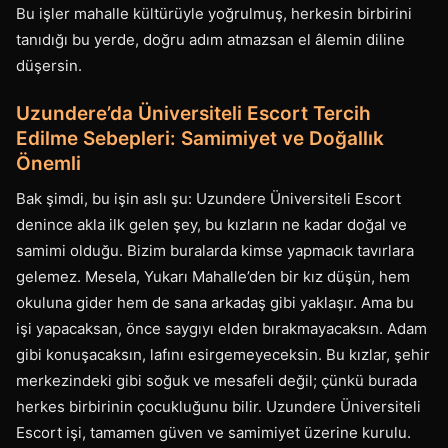
Bu işler mahalle kültürüyle yoğrulmuş, herkesin birbirini
tanıdığı bu yerde, doğru adım atmazsan el âlemin diline
düşersin.
Uzundere’da Üniversiteli Escort Tercih
Edilme Sebepleri: Samimiyet ve Doğallık
Önemli
Bak şimdi, bu işin aslı şu: Uzundere Üniversiteli Escort
denince akla ilk gelen şey, bu kızların ne kadar doğal ve
samimi olduğu. Bizim buralarda kimse yapmacık tavırlara
gelemez. Mesela, Yukarı Mahalle’den bir kız düşün, hem
okuluna gider hem de sana arkadaş gibi yaklaşır. Ama bu
işi yapacaksan, önce saygıyı elden bırakmayacaksın. Adam
gibi konuşacaksın, lafını esirgemeyeceksin. Bu kızlar, şehir
merkezindeki gibi soğuk ve mesafeli değil; çünkü burada
herkes birbirinin çocukluğunu bilir. Uzundere Üniversiteli
Escort işi, tamamen güven ve samimiyet üzerine kurulu.