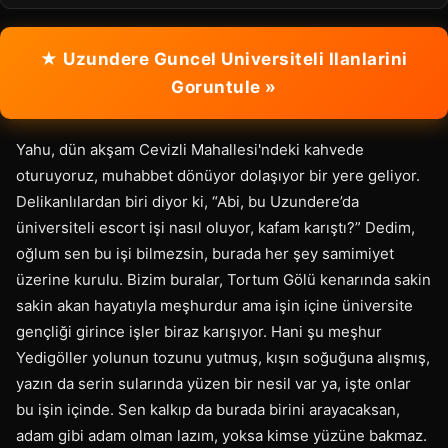
★ Uzundere Guncel Universiteli Ilanlarini
Goruntule »
Yahu, dün akşam Cevizli Mahallesi'ndeki kahvede
oturuyoruz, muhabbet dönüyor dolaşıyor bir yere geliyor.
Delikanlılardan biri diyor ki, “Abi, bu Uzundere’da
üniversiteli escort işi nasıl oluyor, kafam karıştı?” Dedim,
oğlum sen bu işi bilmezsin, burada her şey samimiyet
üzerine kurulu. Bizim buralar, Tortum Gölü kenarında sakin
sakin akan hayatıyla meşhurdur ama işin içine üniversite
gençliği girince işler biraz karışıyor. Hani şu meşhur
Yedigöller yolunun tozunu yutmuş, kışın soğuğuna alışmış,
yazın da serin sularında yüzen bir nesil var ya, işte onlar
bu işin içinde. Sen kalkıp da burada birini arayacaksan,
adam gibi adam olman lazım, yoksa kimse yüzüne bakmaz.