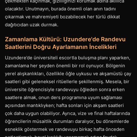
çekmekten kaçınmak, gizliliğinizi korumak adına akıllıca
olacaktır. Unutmayın, burada önemli olan anın tadını
çıkarmak ve mahremiyeti bozabilecek her türlü dikkat
dağıtıcıdan uzak durmak.
Zamanlama Kültürü: Uzundere'de Randevu
Saatlerini Doğru Ayarlamanın İncelikleri
Uzundere’de üniversiteli escortla buluşma planı yaparken,
zamanlama her şeyden önemli bir rol oynuyor. Bölgenin
yerel alışkanlıkları, özellikle öğle uykusu ve akşamüstü çay
saatleri gibi geleneksel ritüellerle şekillenmiş. Mesela, bir
üniversite öğrencisiyle randevuyu öğleden sonra erken
saatlere almak, onun ders programına uyum sağlaması
açısından mantıklıyken; hafta sonları için akşam saatleri
çok daha uygun olabiliyor. Ayrıca, vize ve final haftalarında
öğrencilerin müsaitlik durumları daralıyor, bu dönemlerde
esneklik göstermek ve randevuyu birkaç hafta önceden